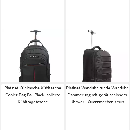
PLATINET
PLATINET
Kofferrucksack LuckySky,
Kofferrucksack PTB7566,
Rucksack und Trolley mit
Trolley-Rucksack mit Rollen,
Rollen und Teleskopgriff
Teleskopgriff und Drucklogo
47,95 €
47,95 €
59,95 €
59,95 €
-20%
-20%
lieferbar - in 4-5 Werktagen bei dir
lieferbar - in 4-5 Werktagen bei dir
Platinet Kühltasche Kühltasche
Platinet Wanduhr runde Wanduhr
Cooler Bag Bali Black Isolierte
Dämmerung mit geräuschlosem
Kühltragetasche
Uhrwerk Quarzmechanismus