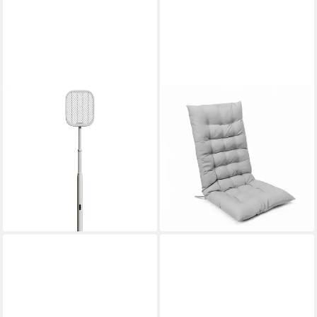
PLATINET
PLATINET
Fliegenklatsche PRMB3875,
Stuhlkissen Gepolstertes
Akku Insektenklatscher mit
Camping Kissen für
USB-C und Faltfunktion
Freizeitstühle Sitzmatte für
19,95 €
24,95 €
Stühle
19,95 €
-20%
34,95 €
lieferbar - in 4-5 Werktagen bei dir
-43%
lieferbar - in 4-5 Werktagen bei dir