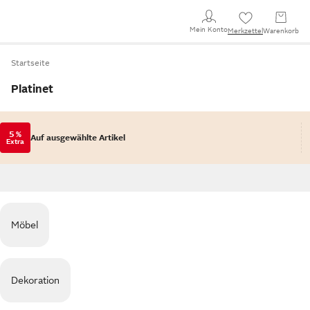
Mein Konto
Merkzettel
Warenkorb
Startseite
Platinet
5 %
Auf ausgewählte Artikel
Extra
Möbel
Dekoration