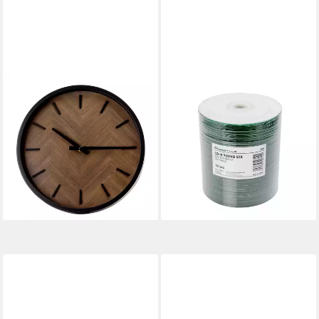
PLATINET
PLATINET
Wanduhr runde Wanduhr
CD-Rohling Freestyle CD R
Dämmerung mit
Rohlinge 700MB 52X Weiß
geräuschlosem Uhrwerk
Vollbedruckbar 100 Stück
24,95 €
Quarzmechanismus
lieferbar - in 4-5 Werktagen bei dir
19,95 €
29,95 €
-33%
lieferbar - in 4-5 Werktagen bei dir