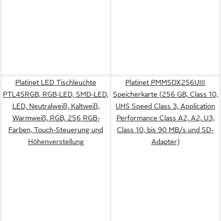
Platinet LED Tischleuchte
Platinet PMMSDX256UIII
PTL45RGB, RGB-LED, SMD-LED,
Speicherkarte (256 GB, Class 10,
LED, Neutralweiß, Kaltweiß,
UHS Speed Class 3, Application
Warmweiß, RGB, 256 RGB-
Performance Class A2, A2, U3,
Farben, Touch-Steuerung und
Class 10, bis 90 MB/s und SD-
Höhenverstellung
Adapter)