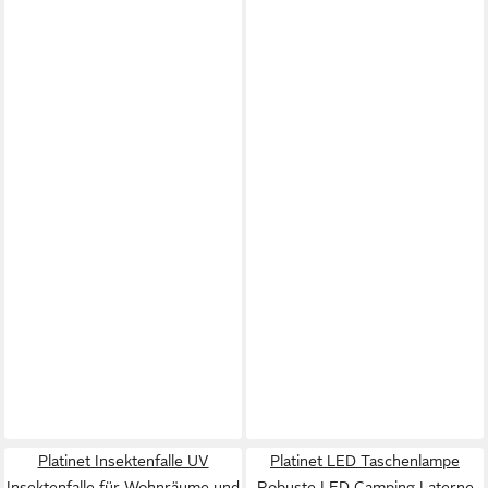
Platinet Insektenfalle UV
Platinet LED Taschenlampe
Insektenfalle für Wohnräume und
Robuste LED Camping Laterne