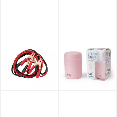
PLATINET
PLATINET
PCCA3 Starthilfekabel, (300
Duftlampe Kompakter Aroma
cm), Hohe Strombelastbarkeit
Diffusor für Raumduft und
bis 500 A für sichere
Entspannung mit RGB LED
11,95 €
Starthilfe
21,95 €
14,95 €
UVP
19,95 €
-46%
lieferbar - in 4-5 Werktagen bei dir
-25%
lieferbar - in 4-5 Werktagen bei dir