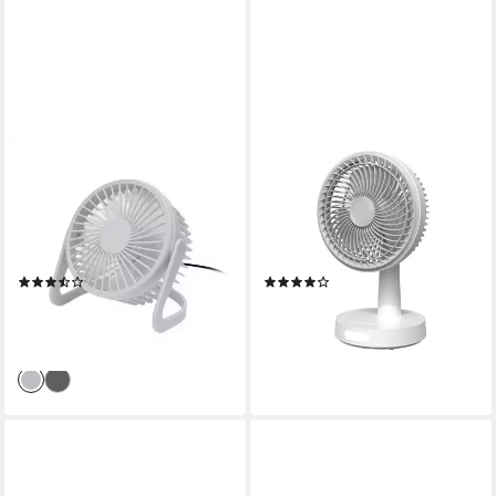
PLATINET
PLATINET
Tischventilator PTF322, 15
Tischventilator PRDF0536,
cm Durchmesser, USB
16 cm Durchmesser, Akku
Tischlüfter mit neigbarem
Ventilator mit LED Nachtlicht
Design
und Swing
(3)
(10)
9,45 €
ab 29,95 €
13,95 €
34,95 €
-32%
-14%
lieferbar - in 4-5 Werktagen bei dir
lieferbar - in 4-5 Werktagen bei dir