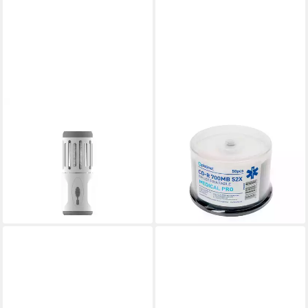
PLATINET
PLATINET
Insektenfalle UV Insektenfalle
CD-Rohling Medical Pro,
für Wohnräume und
Medical Pro, vollflächig Inkjet
Schlafzimmer
bedruckbar, 700 MB, 52x
24,95 €
16,95 €
49,95 €
21,95 €
-50%
-23%
lieferbar - in 4-5 Werktagen bei dir
lieferbar - in 4-5 Werktagen bei dir