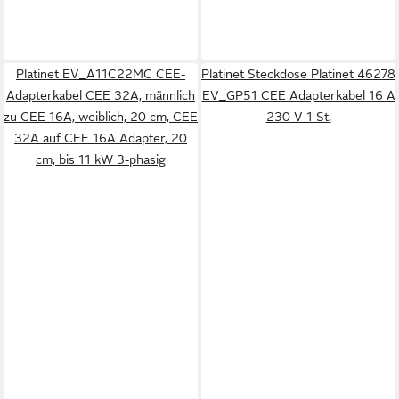
Platinet EV_A11C22MC CEE-
Platinet Steckdose Platinet 46278
Adapterkabel CEE 32A, männlich
EV_GP51 CEE Adapterkabel 16 A
zu CEE 16A, weiblich, 20 cm, CEE
230 V 1 St.
32A auf CEE 16A Adapter, 20
cm, bis 11 kW 3-phasig