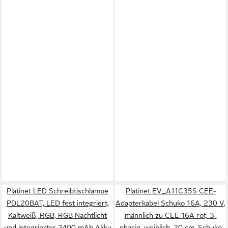
Platinet LED Schreibtischlampe
Platinet EV_A11C35S CEE-
PDL20BAT, LED fest integriert,
Adapterkabel Schuko 16A, 230 V,
Kaltweiß, RGB, RGB Nachtlicht
männlich zu CEE 16A rot, 3-
und integrierter 2400 mAh Akku
phasig, weiblich, 20 cm, Schuko