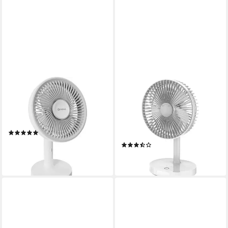
PLATINET
PLATINET
Bodenventilator PRDF0576
Tischventilator PRDF0326,
Tischventilator 4 W mit Akku
19 cm Durchmesser,
13500, mit Akku
Ventilator mit 3000 mAh und
(1)
Nachtlicht
29,94 €
(14)
lieferbar - in 2-3 Werktagen bei dir
39,90 €
lieferbar - in 4-5 Werktagen bei dir