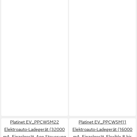
Platinet EV_PPCW5M22
Platinet EV_PPCW5M11
Elektroauto-Ladegerät (32000
Elektroauto-Ladegerät (16000
mA, Einzelgerät, App Steuerung
mA, Einzelgerät, Flexible 8 bis