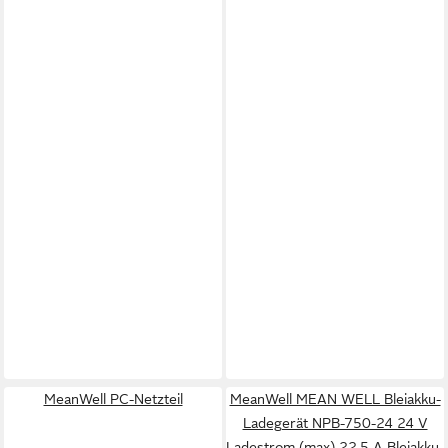
MeanWell PC-Netzteil
MeanWell MEAN WELL Bleiakku-
Ladegerät NPB-750-24 24 V
Ladestrom (max) 22.5 A Bleiakku-