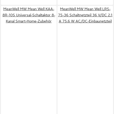
MeanWell MW Mean Well KAA-
MeanWell MW Mean Well LRS-
8R-10S Universal-Schaltaktor 8-
75-36 Schaltnetzteil 36 V/DC 2.1
Kanal Smart-Home-Zubehör
A 75.6 W AC/DC-Einbaunetzteil