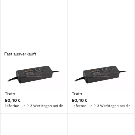
Fast ausverkauft
MEANWELL
MEANWELL
"NPF-200-24" 24V,
"NPF-200-12" 12V,
Kunststoff, 199,2W,
Kunststoff, 180W, Niedervolt,
L195xH39,5xB60cm LED
L195xH39,5xB60cm LED
Trafo
Trafo
50,40 €
50,40 €
lieferbar - in 2-3 Werktagen bei dir
lieferbar - in 2-3 Werktagen bei dir