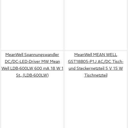
MeanWell Spannungswandler
MeanWell MEAN WELL
DC/DC-LED-Driver MW Mean
GST18B05-P1J AC/DC Tisch-
Well LDB-600LW 600 mA 18 W 1
und Steckernetzteil 5 V 15 W
St., (LDB-600LW)
Tischnetzteil