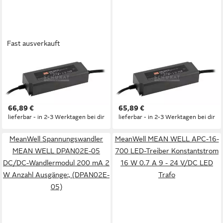
Fast ausverkauft
MEANWELL
MEANWELL
"OWA-200E-12" 12V, 180W,
"OWA-200E-48" 48V, 200W,
wassergeschützt, IP67,
wassergeschützt, Hochvolt,
Niedervolt LED Trafo
IP67 LED Trafo
66,89 €
65,89 €
lieferbar - in 2-3 Werktagen bei dir
lieferbar - in 2-3 Werktagen bei dir
MeanWell Spannungswandler
MeanWell MEAN WELL APC-16-
MEAN WELL DPAN02E-05
700 LED-Treiber Konstantstrom
DC/DC-Wandlermodul 200 mA 2
16 W 0.7 A 9 - 24 V/DC LED
W Anzahl Ausgänge:, (DPAN02E-
Trafo
05)