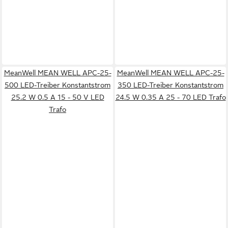
MeanWell MEAN WELL APC-25-
MeanWell MEAN WELL APC-25-
500 LED-Treiber Konstantstrom
350 LED-Treiber Konstantstrom
25.2 W 0.5 A 15 - 50 V LED
24.5 W 0.35 A 25 - 70 LED Trafo
Trafo