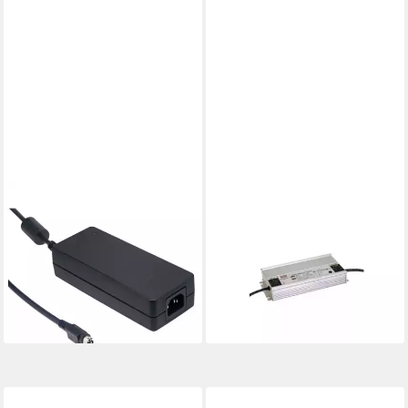
MEANWELL
MEANWELL
"GST120A48-P1M" 48V,
"HLG-480H-C1400A" 171-
120W, Hochvolt,
343V, Metall, 480W,
L167xH35xB60cm LED Trafo
wassergeschützt, Hochvolt
73,54 €
LED Trafo
lieferbar - in 3-4 Werktagen bei dir
144,74 €
lieferbar - in 2-3 Werktagen bei dir