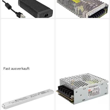
LED Trafo
Einbaunetzteil
127,97 €
27,34 €
lieferbar - in 3-4 Werktagen bei dir
lieferbar - in 2-3 Werktagen bei dir
Fast ausverkauft
MEANWELL
MW Mean Well SLD-80-12
LED-Treiber
Konstantspannung,
Konstantstrom 79 LED Trafo
32,58 €