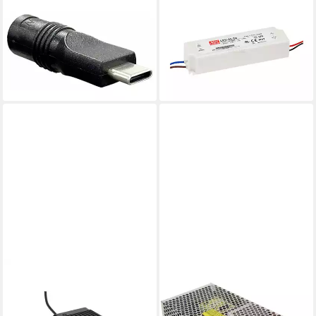
Spannungswandler MEAN
"LPV-35-24" 24V, Einbau,
WELL DC PLUG-P1J-USBC
35W, Niedervolt, IP67 LED
USB-C® Adapter Inhalt 1 St.,
Trafo
29,21 €
(DC PLUG-P1J-USBC)
lieferbar - in 3-4 Werktagen bei dir
6,96 €
lieferbar - in 2-3 Werktagen bei dir
MEANWELL
MEANWELL
"GST280A24-C6P" 24V,
MW Mean Well RS-150-15
280,08W, L220xH46xB90cm
Schaltnetzteil 150 W AC/DC-