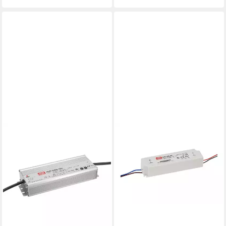
MEANWELL
MEANWELL
"HLG-320H-12A" 12V, Metall,
PC-Netzteil
29,42 €
Einbau, 264W,
lieferbar - in 3-4 Werktagen bei dir
wassergeschützt, IP65 LED
Trafo
82,80 €
UVP
109,00 €
-24%
lieferbar - in 8-10 Werktagen bei
dir