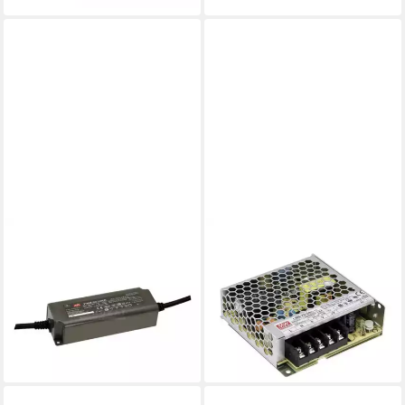
MEANWELL
MEANWELL
"PWM-60-24KN" 24V, 60W,
"LRS-75-5" 5V, 70W,
L150xH35xB50cm Smart-
Niedervolt, L99xH30xB90cm
Home-Steuerelement
LED Trafo
46,26 €
13,86 €
UVP
76,52 €
UVP
17,49 €
-40%
-21%
lieferbar - in 2-3 Werktagen bei dir
lieferbar - in 2-3 Werktagen bei dir