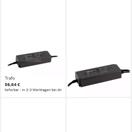
MEANWELL
MEANWELL
"NPF-200V-24" 24V,
"PWM-200-24" 24V,
Kunststoff, 199,2W,
Kunststoff, 199,2W,
L195xH39,5xB60cm LED
L195xH39,5xB60cm LED
Trafo
Trafo
56,64 €
56,09 €
lieferbar - in 2-3 Werktagen bei dir
lieferbar - in 2-3 Werktagen bei dir