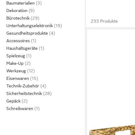
Baumaterialien
Dekoration
Bürotechnik
233 Produkte
Unterhaltungselektronik
Gesundheitsprodukte
Accessoires
Haushaltsgeräte
Spielzeug
Make-Up
Werkzeug
Eisenwaren
Technik-Zubehör
Sicherheitstechnik
Gepäck
Schreibwaren
HMF
Hängeregistraturbox 