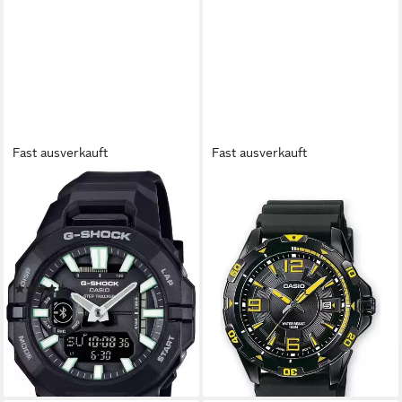
Fast ausverkauft
Fast ausverkauft
CASIO G-SHOCK
CASIO
GBA-950 Smartwatch,
Quarzuhr Collection, mit
Armbanduhr, Herrenuhr,
Datumsanzeige
79,90 €
Stoppfunkt., Lifelog
lieferbar - in 2-3 Werktagen bei dir
Funktion,Hand Moving Funk.
(3)
132,61 €
UVP
149,00 €
-11%
lieferbar - in 2-3 Werktagen bei dir