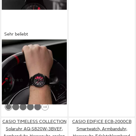
Sehr beliebt
DRIFTELEMENT
Quarzuhr MOTORSPORT
FELGENUHR,
Dreidimensionales
Felgendesign - Sportwagen
(55)
Felgen Armbanduhr
99,95 €
UVP
149,95 €
-33%
lieferbar - in 3-4 Werktagen bei dir
+4
CASIO TIMELESS COLLECTION
CASIO EDIFICE ECB-2000CB
Solaruhr AQ-S820W-3BVEF,
Smartwatch, Armbanduhr,
Armbanduhr, Herrenuhr, analog,
Herrenuhr, Edelstahlarmband,