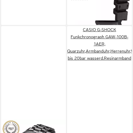
279,00 €
UVP
289,00 €
-3%
lieferbar - in 2-3 Werktagen bei dir
CASIO G-SHOCK
Funkchronograph GAW-100B-
1AER,
Quarzuhr,Armbanduhr,Herrenuhr,We
bis 20bar wasserd.Resinarmband