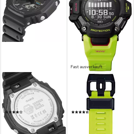
Fast ausverkauft
CASIO G-SHOCK
CASIO G-SHOCK
GA-B2100 Smartwatch,
GBD-H2000 Smartwatch,
Solaruhr, Armanduhr,
Solaruhr, Armbanduhr,
Herrenuhr, Bluetooth, bis 20
Herrenuhr,
bar wasserdicht
Digitaluhr,Stoppfunktion,
(29)
(20)
Weltzeit
149,00 €
399,00 €
lieferbar - in 2-3 Werktagen bei dir
lieferbar - in 2-3 Werktagen bei dir