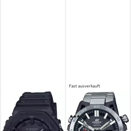
Fast ausverkauft
CASIO EDIFICE
Smartwatch,
Solaruhr,Armbanduhr,Herrenuhr,
(16)
199,00 €
lieferbar - in 2-3 Werktagen bei dir