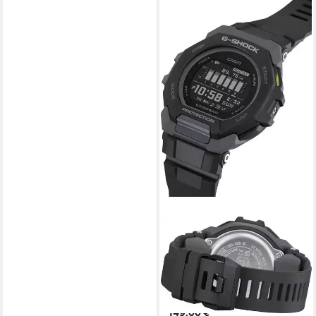
CASIO G-SHOCK
GBD-300 Smartwatch,
Armbanduhr, Herrenuhr,
Bluetooth, bis 20 bar
wasserdicht
149,00 €