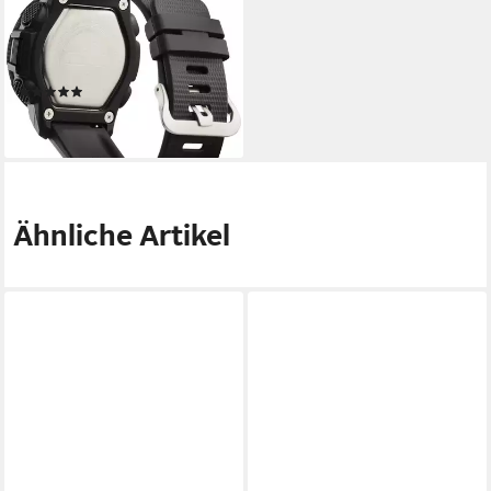
Smartwatch, Armbanduhr,
Herrenuhr, Digitaluhr,
Weltzeit, Bluetooth
(7)
199,00 €
lieferbar - in 2-3 Werktagen bei dir
Ähnliche Artikel