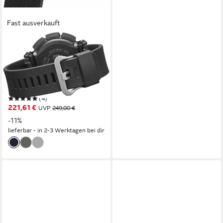
Fast ausverkauft
CASIO PRO TREK
Chronograph PRG-340-1ER,
Quarzuhr, Armbanduhr,
Herrenuhr, Funk, Solar,
Stoppfunktion, Weltzeit
(4)
221,61 €
UVP
249,00 €
-11%
lieferbar - in 2-3 Werktagen bei dir