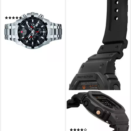
SWISS ALPINE MILITARY
Quarzuhr 7043.9137SAM
(92)
220,00 €
UVP
649,00 €
-66%
lieferbar - in 3-4 Werktagen bei dir
Fast ausverkauft
CASIO G-SHOCK
DW-H5600 Smartwatch,
Solaruhr, Armbanduhr,
Herrenuhr,
Stoppfunktion,Herzfrequenzmes
(9)