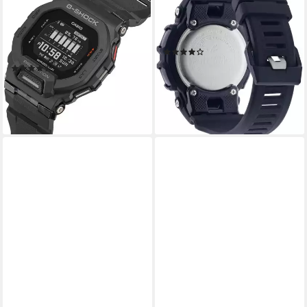
GBD-200 Smartwatch,
GBA-900 Smartwatch,
Armbanduhr,
Armbanduhr,Herren,Bluetooth,Schr
Herren,Bluetooth,Schrittzähler,bis
bis 20bar wasserd.
(63)
20bar wasserd.,digital
112,20 €
UVP
139,00 €
(40)
149,00 €
-19%
lieferbar - in 2-3 Werktagen bei dir
lieferbar - in 2-3 Werktagen bei dir
+1