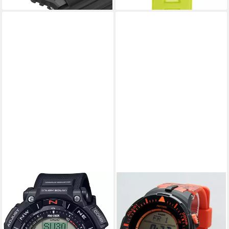
CASIO PRO TREK
Digitaluhr Casio Pro Trek
PRG-300CM-4ER, (1-tlg)
249,99 €
lieferbar - in 4-5 Werktagen bei dir