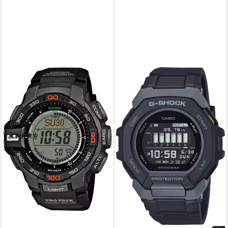
CASIO PRO TREK
Chronograph PRG-270-1ER,
Quarzuhr, Armbanduhr,
Herrenuhr, Funk, Solar,
Stoppfunktion, Weltzeit
(6)
177,11 €
UVP
199,00 €
-11%
lieferbar - in 2-3 Werktagen bei dir