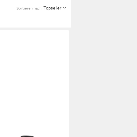
Topseller
Sortieren nach:
W
W Feature Phone P18D
enhandy Dual SIM Smartphone