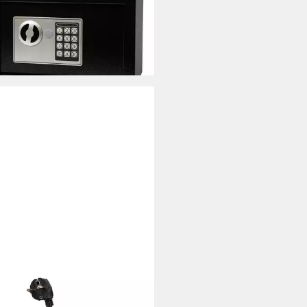
0 €
rbar - in 2-3 Werktagen bei dir
W
 PS-310 3-fach Verlängerung