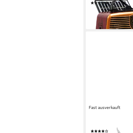
(12)
24,90 €
lieferbar - in 2-3 Werktag
Fast ausverkauft
BLOW
Gaskocher
(1)