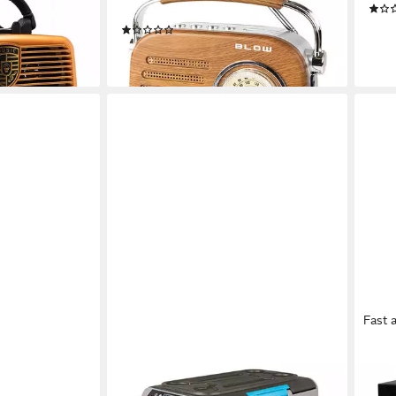
und Netzstromversorgung)
29,9
(1)
en bei dir
26,00 €
-25
lieferbar - in 2-3 Werktagen bei dir
liefe
Fast 
BLOW
BLO
Kühlbox 35 l 50 W USB-C
Tres
Autokühlbox für unterwegs, 35 l,
31 x