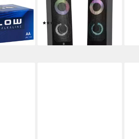
LR6 Batterie,
MS-28 PC-Lautsprecher (Bluetooth,
Luft
6 W, AUX-Anschluss, Soundbar-
Luft
Funktion, RGB-LED-Bleuchtung)
Ultra
en bei dir
(2)
14,9
19,65 €
-25
lieferbar - in 2-3 Werktagen bei dir
liefe