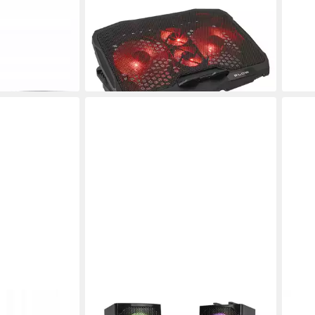
w DVB-T2
4 Lüfter, Hurricane - rote
0,1m
19,9
 28 dB, LTE-
Beleuchtung, integrierter USB-Hub
26,05 €
equenzbereich
-33
lieferbar - in 2-3 Werktagen bei dir
liefe
en bei dir
BLOW
BLO