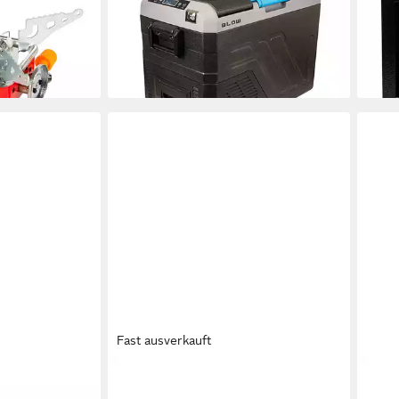
38,3
LED-Beleuchtung, BAIXUE-
en bei dir
liefe
Kompressor
225,10 €
lieferbar - in 2-3 Werktagen bei dir
Fast ausverkauft
BLOW
BLO
e DVB-T2 LTE-
Notebook-Kühler Laptop-Kühlständer
BLOW