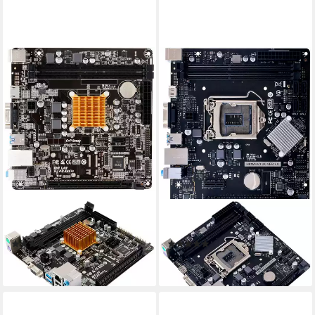
BIOSTAR
BIOSTAR
A68N-2100K Mainboard
H81MHV3 3.0 H81 Mainboard
(1)
(1)
ab 49,28 €
ab 62,62 €
lieferbar - in 3-4 Werktagen bei dir
lieferbar - in 3-4 Werktagen bei dir