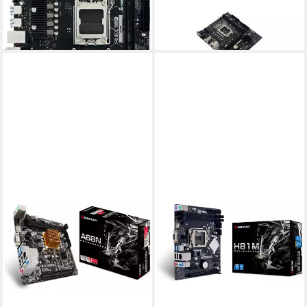
86,64 €
94,88 €
lieferbar - in 3-4 Werktagen bei dir
lieferbar - in 9-11 Werktagen bei
dir