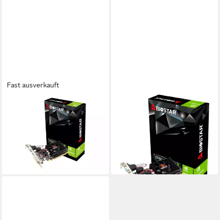
Fast ausverkauft
BIOSTAR
BIOSTAR
Grafikkarte
GeForce GT 610 2GB VGA
78,51 €
DVI HDMI Grafikkarte
lieferbar - in 4-5 Werktagen bei dir
2 GB
Speicherkapazität
79,90 €
lieferbar - in 5-6 Werktagen bei dir