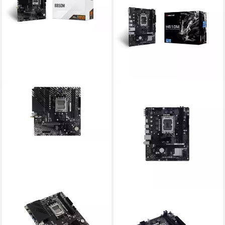
BIOSTAR
BIOSTAR
B850MT2-E DJ Mainboard
H610MHC 2.0 Mainboard
ab 105,05 €
57,29 €