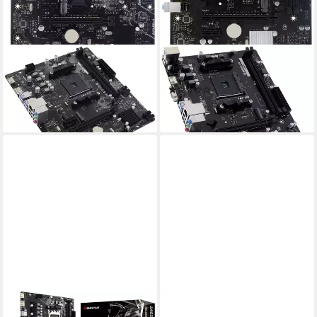
BIOSTAR
BIOSTAR
A520MT Mainboard
A520MHP Mainboard
(1)
91,07 €
ab 45,40 €
lieferbar - in 4-5 Werktagen bei dir
lieferbar - in 3-4 Werktagen bei dir