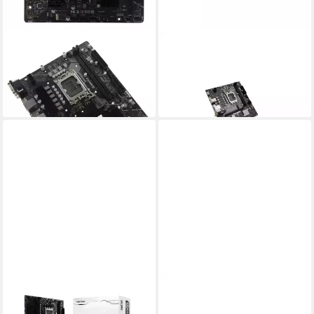
BIOSTAR
BIOSTAR
Z690MX2-E D4 Mainboard
H610MT-E Mainboard
ab 90,68 €
103,71 €
lieferbar - in 3-4 Werktagen bei dir
9,47 €
mtl. in 12 Raten
lieferbar - in 3-4 Werktagen bei dir