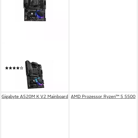
MSI
MPG B550 Gaming Plus
Mainboard
(16)
ab 161,71 €
14,77 €
mtl. in 12 Raten
leider ausverkauft
Gigabyte A520M K V2 Mainboard
AMD Prozessor Ryzen™ 5 5500