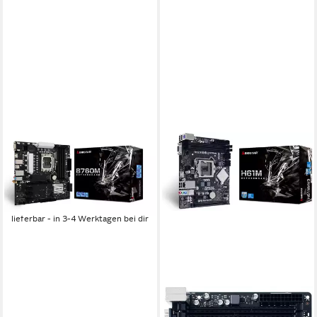
BIOSTAR
B760 GAMING PLUS WIFI
Mainboard
ab 102,70 €
9,38 €
mtl. in 12 Raten
lieferbar - in 3-4 Werktagen bei dir