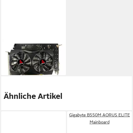
BIOSTAR
Grafikkarte
210,91 €
19,26 €
mtl. in 12 Raten
lieferbar - in 4-5 Werktagen bei dir
Ähnliche Artikel
Gigabyte B550M AORUS ELITE
Mainboard