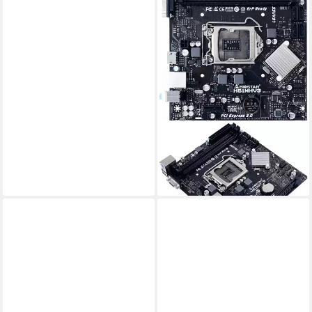
BIOSTAR
H61MHV3 Mainboard
ab 61,31 €
lieferbar - in 3-4 Werktagen bei dir