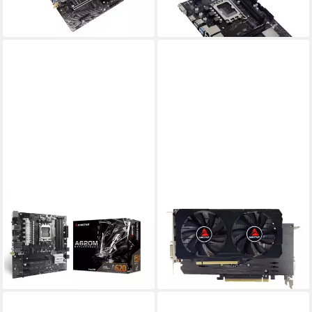
9,59 €
mtl. in 12 Raten
lieferbar - in 3-4 Werktagen bei dir
lieferbar - in 3-4 Werktagen bei dir
BIOSTAR
BIOSTAR
Mainboard
Grafikkarte
ab 117,65 €
320,01 €
10,75 €
mtl. in 12 Raten
15,89 €
mtl. in 24 Raten
lieferbar - in 9-11 Werktagen bei
lieferbar - in 4-5 Werktagen bei dir
dir