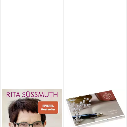
BENE
BENE
Überlasst die Welt nicht den
von Herzen - Postkartenbuch
Wahnsinnigen / Rita
/ Stephanie Brall
12,99 €
Süssmuth
lieferbar - in 3-4 Werktagen bei dir
12,00 €
lieferbar - in 3-4 Werktagen bei dir