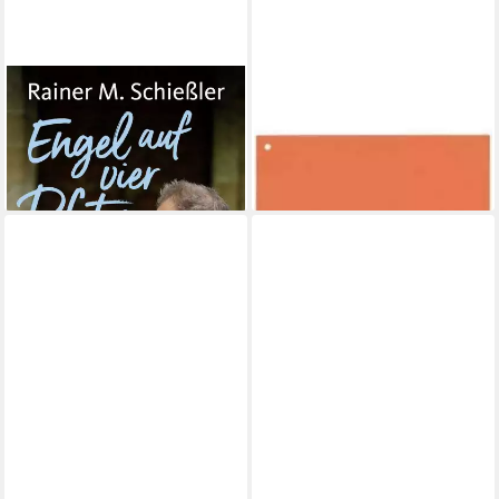
BENE
BENE
Engel auf vier Pfoten / Rainer
Notizblock Trennstreifen
M. Schiessler
orange, 100 St.
22,00 €
ab 7,03 €
lieferbar - in 3-4 Werktagen bei dir
lieferbar - in 6-7 Werktagen bei dir