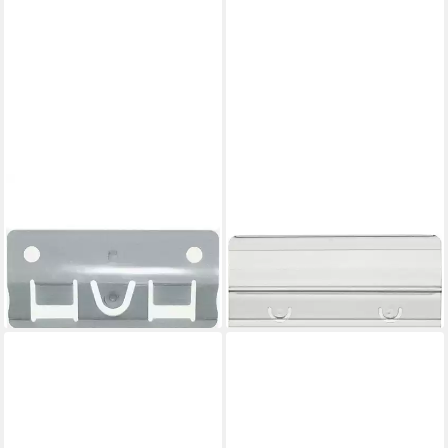
BENE
BENE
Organisationsmappe 50
Organisationsmappe 50
Vollsichtreiter Vetro Mobil
Vollsichtreiter VetroMobil
silber
transparent
30,85 €
29,59 €
lieferbar - in 6-7 Werktagen bei dir
lieferbar - in 6-7 Werktagen bei dir