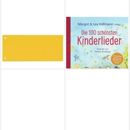
BENE
BENE
Notizblock Trennstreifen gelb,
Die 100 schönsten
100 St.
Kinderlieder - Mit einfachen
ab 7,03 €
Noten und Akkorden für /
lieferbar - in 6-7 Werktagen bei dir
diverse
22,00 €
lieferbar - in 3-4 Werktagen bei dir