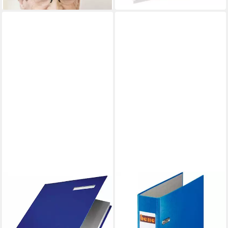
BENE
BENE
Notizblock
Aktenordner A5 Ordner blau
Unterschriftenmappe 19
Kunststoff 7,5 cm DIN A5
Fächer blau
quer