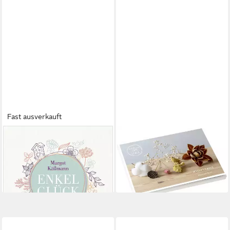
Fast ausverkauft
BENE
BENE
Enkelglück / Margot
Mitbringsel – Postkartenbuch
Kässmann
/ Stephanie Brall
10,00 €
13,99 €
lieferbar - in 3-4 Werktagen bei dir
lieferbar - in 3-4 Werktagen bei dir