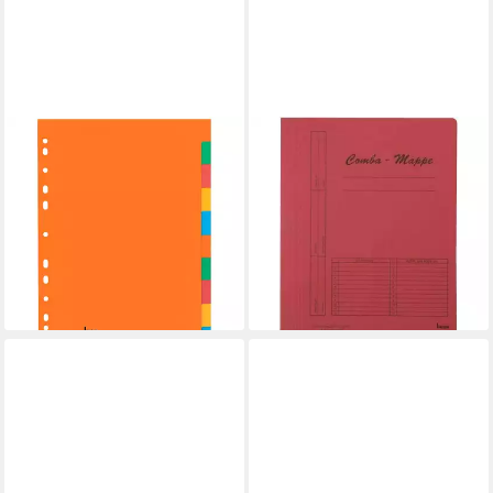
BENE
BENE
Abheftstreifen 5 Vollformat-
Fächermappe 5 Schnellhefter
Register 10-teilig A4 blanko -
Karton rot DIN A4
17,69 €
farbig, 10-teilig, Universal-
lieferbar - in 6-7 Werktagen bei dir
Lochung
17,85 €
lieferbar - in 9-11 Werktagen bei
dir