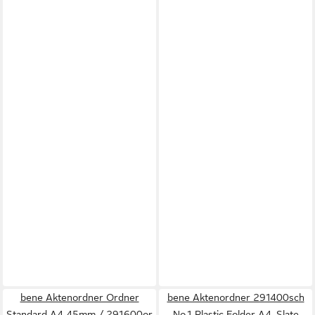
bene Aktenordner Ordner
bene Aktenordner 291400sch
Standard A4 45mm / 291600or
No.1 Plastic Folder A4, Slate