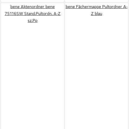
bene Aktenordner bene
bene Fächermappe Pultordner A-
75116SW Stand.Pultordn. A-Z
Z blau
sz.Pp