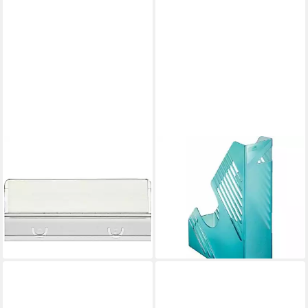
BENE
BENE
Druckerband 50
Spiel Stehsammler 50100BLT
Beschriftungsschilder für
blau-transparent Kunststoff,
Hängeregister Vetro Mobil
DIN A4
14,34 €
weiß
lieferbar - in 6-7 Werktagen bei dir
15,35 €
lieferbar - in 6-7 Werktagen bei dir