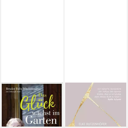
BENE
BENE
Das Glück wächst im Garten /
Adieu, Ella / Elke Rutzenhöfer
18,00 €
Bruder Felix Weckenmann,
lieferbar - in 3-4 Werktagen bei dir
Christoph Fasel
25,00 €
lieferbar - in 3-4 Werktagen bei dir