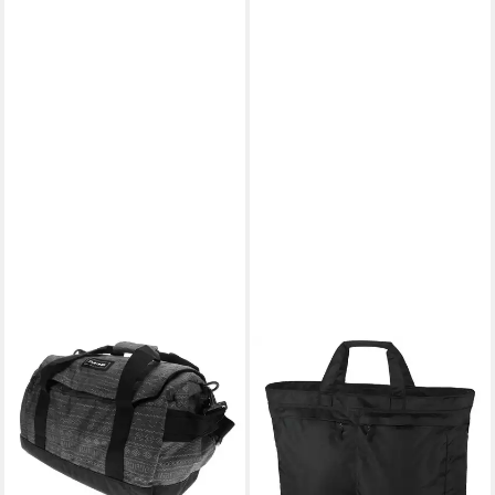
DAKINE
DAKINE
Sporttasche EQ DUFFLE
Reisetasche Verge 34
54,95 €
UVP
64,95 €
Weekender - Reisetasche 60
-15%
cm (black ripstop)
lieferbar - in 2-3 Werktagen bei dir
108,52 €
lieferbar - in 2-3 Werktagen bei dir