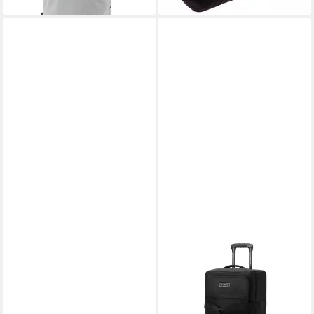
CININO
DAKINE
Sporttasche SPORTS,
Reisetasche 365, Polyester
159,90 €
Sporttasche Reisetasche
lieferbar - in 2-3 Werktagen bei dir
Weekender