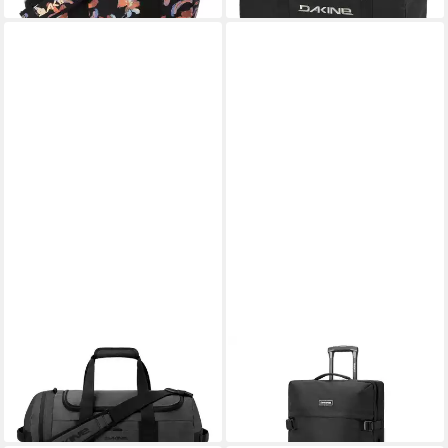
DAKINE
DAKINE
Reisetasche Duffle 2.0 50L
Reisetasche 365, Polyester
79,95 €
199,95 €
lieferbar - in 2-3 Werktagen bei dir
leider ausverkauft