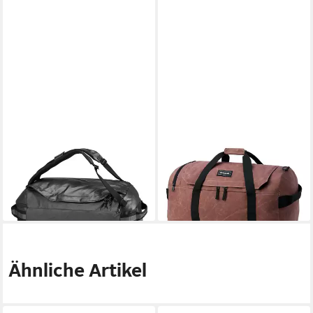
DAKINE
DAKINE
Weekender Ranger, Polyester
Weekender EQ, Polyester
135,41 €
77,36 €
lieferbar - in 2-3 Werktagen bei dir
lieferbar - in 2-3 Werktagen bei dir
Ähnliche Artikel