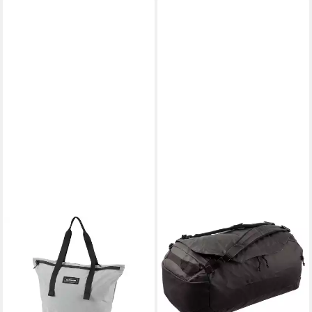
DAKINE
DAKINE
Sporttasche PACKABLE
Reisetasche Ranger Duffel 90
TOTE PACK 18L
L mit Rucksackfunktion (1
34,99 €
UVP
54,95 €
Stück, 1-tlg., 1 Stück), Logo
169,95 €
-36%
lieferbar - in 2-3 Werktagen bei dir
lieferbar - in 4-5 Werktagen bei dir