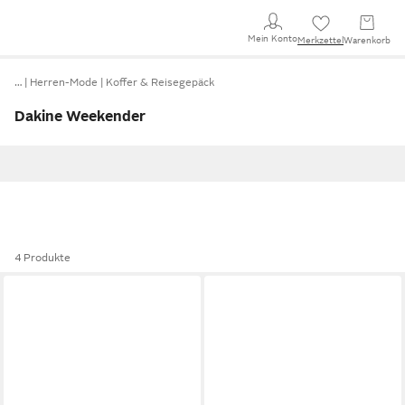
Mein Konto
Merkzettel
Warenkorb
…
Herren-Mode
Koffer & Reisegepäck
Dakine Weekender
4 Produkte