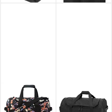
DAKINE
DAKINE
Reisetasche Duffle 2.0 35L
Weekender EQ, Polyester
ab 69,95 €
89,95 €
lieferbar - in 2-3 Werktagen bei dir
leider ausverkauft