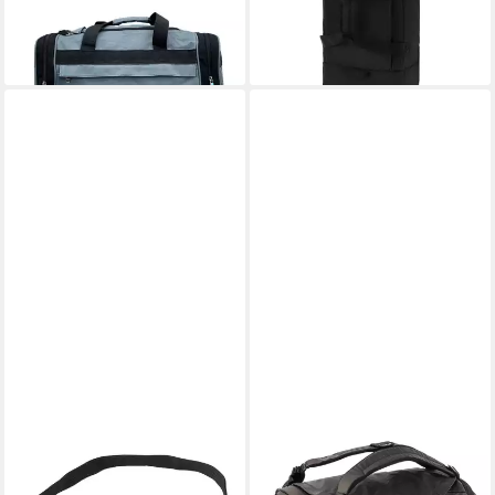
24,90 €
lieferbar - in 3-4 Werktagen bei dir
DAKINE
DAKINE
Sporttasche Hip Pack LT
Reisetasche Ranger Duffel 60