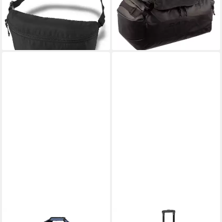
14,99 €
UVP
24,95 €
L mit Rucksackfunktion (1-tlg),
-40%
Abnehmbare Schultergurte
lieferbar - in 2-3 Werktagen bei dir
ab 110,29 €
lieferbar - in 2-3 Werktagen bei dir
OKWISH
DAKINE