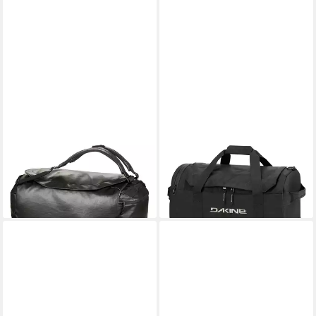
DAKINE
DAKINE
Weekender Ranger, Polyester
Weekender EQ, Polyester
164,43 €
67,68 €
lieferbar - in 2-3 Werktagen bei dir
lieferbar - in 2-3 Werktagen bei dir