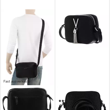
Fast ausverkauft
VALENTINO BAGS
VALENTINO BAGS
Umhängetasche CROSSBODY
Umhängetasche Divina
(7)
HORIZON, Herrentasche
55,25 €
UVP
65,00 €
Schultertasche