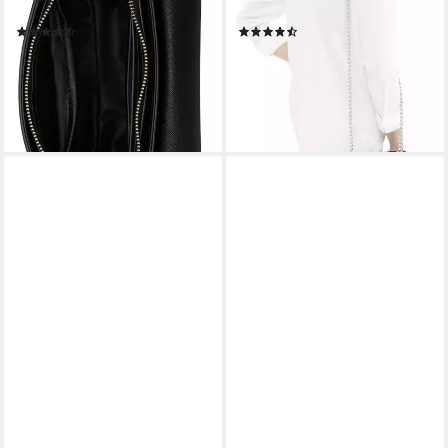
Standfüßchen aus Metall
Schmuckelement
(12)
(151)
ab 117,00 €
ab 50,35 €
UVP
129,99 €
UVP
69,99 €
-10%
-28%
lieferbar - in 1-2 Werktagen bei dir
lieferbar - in 2-3 Werktagen bei dir
+1
+2