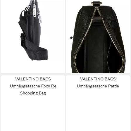
VALENTINO BAGS
VALENTINO BAGS
Umhängetasche Marnier,
Mini Bag ALEXIA, Damen
Polyurethan
Handtasche, Schultertasche,
ab 54,40 €
UVP
85,00 €
Umhängetasche mit Logo-
-36%
Emblem
lieferbar - in 2-3 Werktagen bei dir
(16)
ab 84,07 €
UVP
119,99 €
-30%
lieferbar - in 2-3 Werktagen bei dir
+4
VALENTINO BAGS
VALENTINO BAGS
Umhängetasche Foxy Re
Umhängetasche Pattie
Shopping Bag