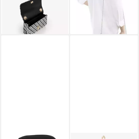
ab 74,95 €
UVP
99,99 €
-25%
-25%
lieferbar - in 1-2 Werktagen bei dir
lieferbar - in 1-2 Werktagen bei dir
+5