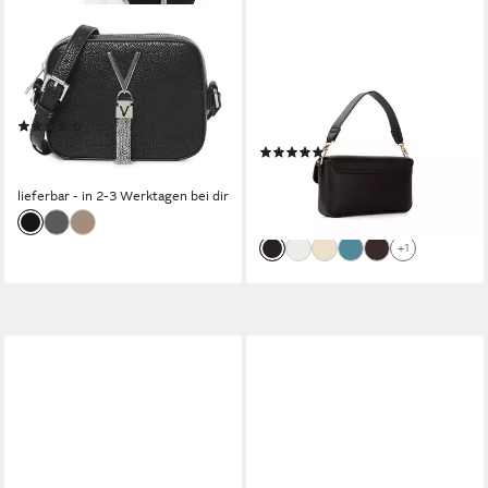
VALENTINO BAGS
VALENTINO BAGS
Umhängetasche DIVINA,
Umhängetasche ALEXIA,
Handtasche Damen Tasche
Damen Schultertasche mit
Damen Schultertasche
goldfoldfarbenem Logo-
(81)
Schmuckelement
ab 46,14 €
UVP
65,00 €
(8)
ab 77,74 €
-29%
UVP
109,99 €
lieferbar - in 2-3 Werktagen bei dir
-29%
lieferbar - in 2-3 Werktagen bei dir
+1