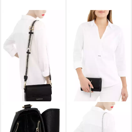
VALENTINO BAGS
VALENTINO BAGS
Umhängetasche ZERO RE,
Umhängetasche DIVINA,
Damen Handtasche,
Damen Handtasche,
Schultertasche mit
Schultertasche, Mini Bag mit