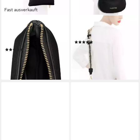
Fast ausverkauft
VALENTINO BAGS
VALENTINO BAGS
Umhängetasche FOXY RE,
Schultertasche ZERO RE, im
Schultertasche, Mini Bag,
schicken Design
(10)
Handtasche Damen
ab 89,25 €
UVP
105,00 €
(13)
84,59 €
-15%
lieferbar - in 1-2 Werktagen bei dir
lieferbar - in 2-3 Werktagen bei dir