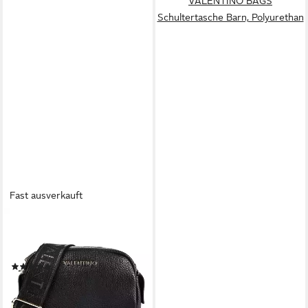
VALENTINO BAGS
Schultertasche Barn, Polyurethan
Fast ausverkauft
VALENTINO BAGS
Umhängetasche Blossom Re,
Polyurethan
(1)
ab 65,83 €
UVP
129,99 €
-49%