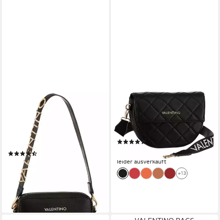
VALENTINO BAGS
VALENTINO BAGS
Mini Bag ALEXIA, Damen
Umhängetasche FLAP BAG
Handtasche, Schultertasche,
BIGS, Schultertasche
Umhängetasche mit Logo-
Handtasche Damen
(132)
Emblem
95,00 €
(16)
leider ausverkauft
ab 101,99 €
UVP
119,99 €
+13
-15%
leider ausverkauft
+4