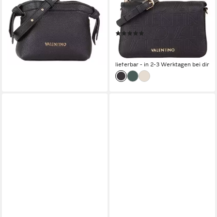
VALENTINO BAGS
VALENTINO BAGS
Umhängetasche Shoulder Bag
Umhängetasche Crossbody
67,09 €
UVP
109,99 €
Bag
(1)
-39%
89,28 €
UVP
129,99 €
lieferbar - in 2-3 Werktagen bei dir
-31%
lieferbar - in 2-3 Werktagen bei dir