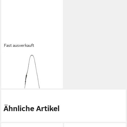
Fast ausverkauft
VALENTINO
Umhängetasche
1.782,00 €
UVP
1.980,00 €
-10%
lieferbar - in 3-4 Werktagen bei dir
Ähnliche Artikel