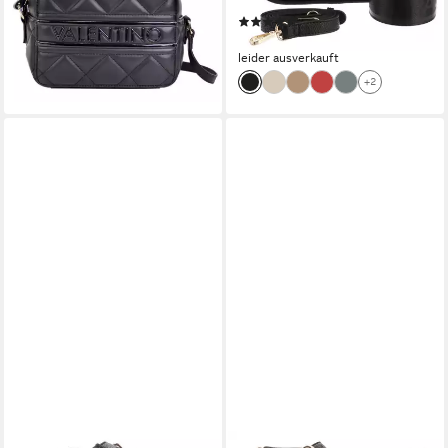
Damen
leider ausverkauft
(4)
109,90 €
leider ausverkauft
+2