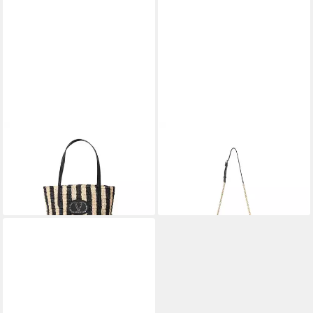
VALENTINO
VALENTINO
Schultertasche
Schultertasche
1.360,00 €
1.782,00 €
UVP
1.600,00 €
UVP
1.980,00 €
-15%
-10%
lieferbar - in 3-4 Werktagen bei dir
lieferbar - in 3-4 Werktagen bei dir