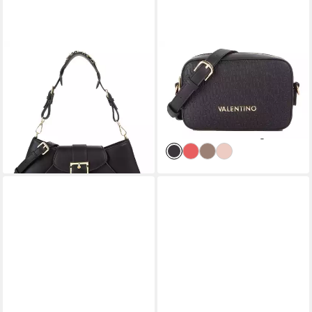
VALENTINO BAGS
VALENTINO BAGS
Umhängetasche Shoulder Bag
Umhängetasche Crossbody
99,43 €
UVP
145,00 €
Bag
67,09 €
-31%
UVP
109,99 €
lieferbar - in 2-3 Werktagen bei dir
-39%
lieferbar - in 2-3 Werktagen bei dir