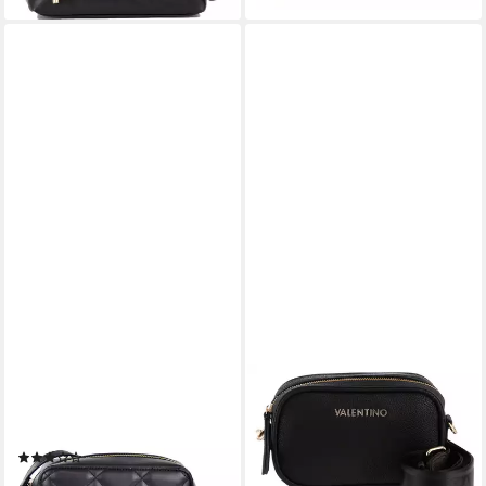
VALENTINO BAGS
VALENTINO BAGS
Umhängetasche Ada
Mini Bag MIRAMAR,
VBS51O06
Schultertasche
(2)
Umhängetasche Tasche
75,99 €