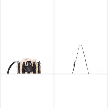
VALENTINO
VALENTINO
Umhängetasche
Umhängetasche
1.190,00 €
2.210,00 €
UVP
1.400,00 €
UVP
2.600,00 €
-15%
-15%
lieferbar - in 3-4 Werktagen bei dir
lieferbar - in 3-4 Werktagen bei dir