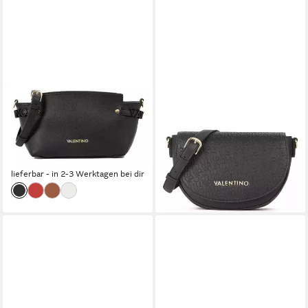
VALENTINO BAGS
VALENTINO BAGS
Umhängetasche Crossbody
Umhängetasche Falak
ab 101,15 €
Bag
119,00 €
92,17 €
UVP
119,99 €
-15%
lieferbar - in 4-5 Werktagen bei dir
-23%
lieferbar - in 2-3 Werktagen bei dir