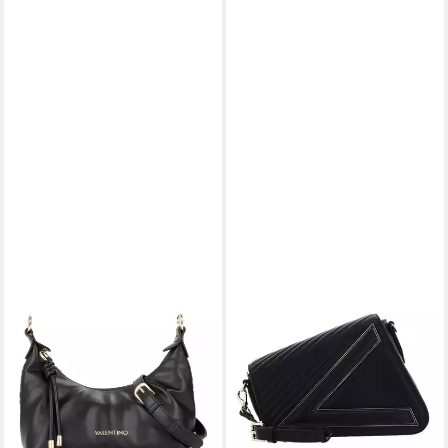
VALENTINO BAGS
VALENTINO BAGS
Umhängetasche Crossbody
Umhängetasche Belville
79,29 €
Bag
UVP
129,99 €
105,00 €
-39%
lieferbar - in 2-3 Werktagen bei dir
lieferbar - in 2-3 Werktagen bei dir