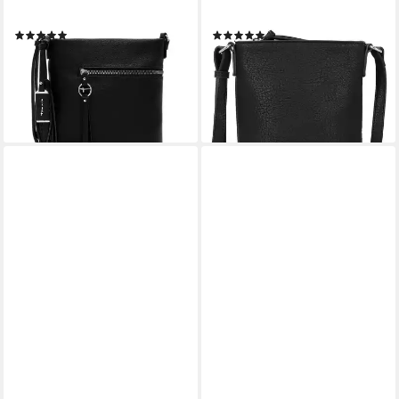
tlg)
(1-tlg)
(4)
(29)
28,76 €
23,96 €
UVP
35,95 €
UVP
29,95 €
-20%
-20%
lieferbar - in 2-3 Werktagen bei dir
lieferbar - in 2-3 Werktagen bei dir
+6
+9