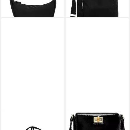
lieferbar - in 2-3 Werktagen bei dir
+1
+1
TAMARIS
TAMARIS
Umhängetasche TAS Kora (1-
Umhängetasche Hand Bag
tlg)
With Zipper