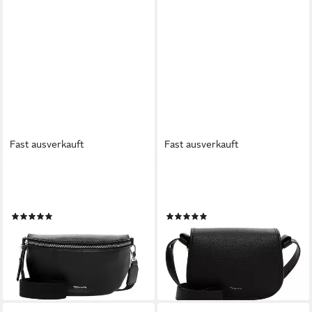
Fast ausverkauft
Fast ausverkauft
TAMARIS
TAMARIS
Umhängetasche TAS Alessia
Umhängetasche TAS Galina
(1-tlg)
(1-tlg)
(4)
(4)
30,56 €
52,56 €
UVP
35,95 €
UVP
59,95 €
-15%
-12%
lieferbar - in 2-3 Werktagen bei dir
lieferbar - in 2-3 Werktagen bei dir
+8