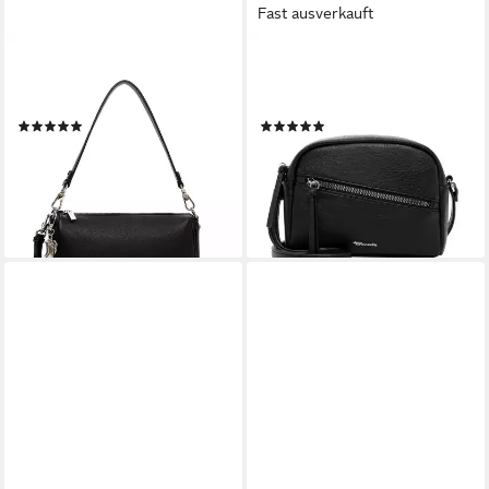
Fast ausverkauft
TAMARIS
TAMARIS
Umhängetasche TAS
Umhängetasche TAS Alessia
Katharina (1-tlg)
(1-tlg)
(1)
(9)
35,97 €
30,56 €
UVP
59,95 €
UVP
35,95 €
-40%
-15%
lieferbar - in 2-3 Werktagen bei dir
lieferbar - in 2-3 Werktagen bei dir
+9