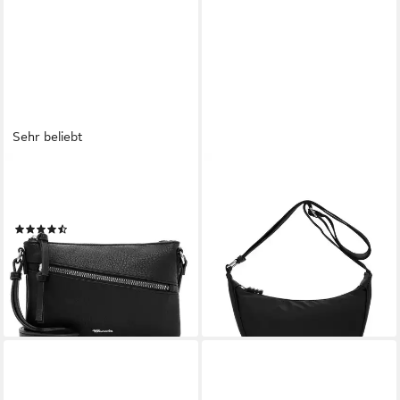
Sehr beliebt
TAMARIS
TAMARIS
Umhängetasche TAS Alessia
Umhängetasche TAS Kora (1-
(1-tlg)
tlg)
(50)
21,57 €
UVP
35,95 €
19,16 €
UVP
23,95 €
-40%
-20%
lieferbar - in 2-3 Werktagen bei dir
lieferbar - in 2-3 Werktagen bei dir
+1
+3