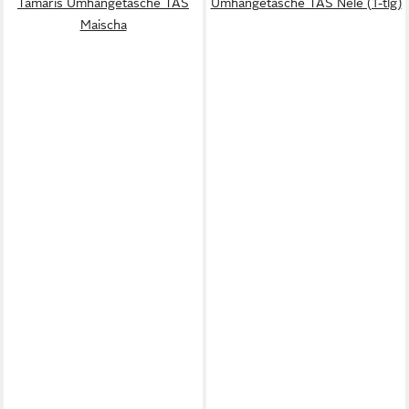
Tamaris Umhängetasche TAS
Umhängetasche TAS Nele (1-tlg)
Maischa