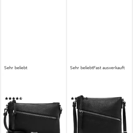
Sehr beliebt
Sehr beliebt
Fast ausverkauft
TAMARIS
TAMARIS
Umhängetasche TAS Alessia
Umhängetasche TAS Alessia
(1-tlg)
(1-tlg)
(50)
(55)
19,16 €
23,96 €
UVP
23,95 €
UVP
29,95 €
-20%
-20%
lieferbar - in 2-3 Werktagen bei dir
lieferbar - in 2-3 Werktagen bei dir
+3
+10