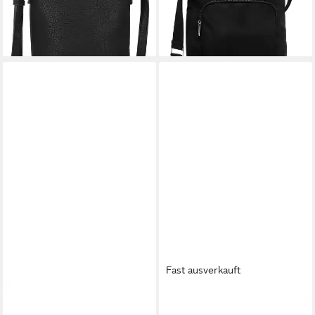
-20%
-40%
lieferbar - in 2-3 Werktagen bei dir
lieferbar - in 2-3 Werktagen bei dir
+9
+1
Fast ausverkauft
TAMARIS
TAMARIS
Umhängetasche TAS Nele (1-
Umhängetasche TAS Alessia