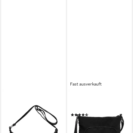
Fast ausverkauft
TAMARIS
TAMARIS
Umhängetasche TAS Kora (1-
Umhängetasche TAS Khiria
tlg)
(1-tlg)
(2)
21,57 €
UVP
35,95 €
23,97 €
UVP
39,95 €
-40%
-40%
lieferbar - in 2-3 Werktagen bei dir