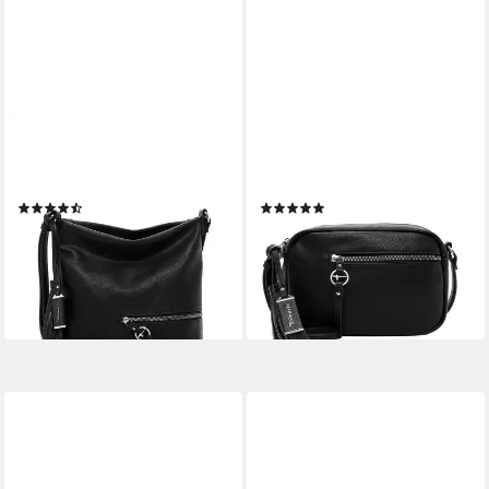
TAMARIS
TAMARIS
Umhängetasche TAS Nele,
Umhängetasche TAS Nele,
Logo Anhänger
Logo Anhänger
(9)
(19)
39,95 €
31,95 €
UVP
49,95 €
UVP
39,95 €
-20%
-20%
lieferbar - in 2-3 Werktagen bei dir
lieferbar - in 2-3 Werktagen bei dir
+8
+7