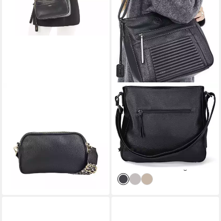
RIEKER
RIEKER
Umhängetasche, Damen
Umhängetasche,
Schultertasche, Handtasche
Schultertasche, Damen-
mit zwei Reißverschlüssen
Handtasche, mit praktischen
39,95 €
Fächern
lieferbar - in 1-2 Werktagen bei dir
(18)
44,96 €
lieferbar - in 1-2 Werktagen bei dir