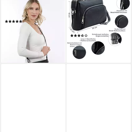
TAMARIS
J JONES JENNIFER JONES
Umhängetasche TAS Nele (1-
Schultertasche Modische
tlg)
Damen Umhängetasche –
(4)
Crossbody Bag mit gewebtem
28,76 €
UVP
35,95 €
Schultergurt
-20%
(7)
lieferbar - in 2-3 Werktagen bei dir
32,49 €
lieferbar - in 3-4 Werktagen bei dir
+6