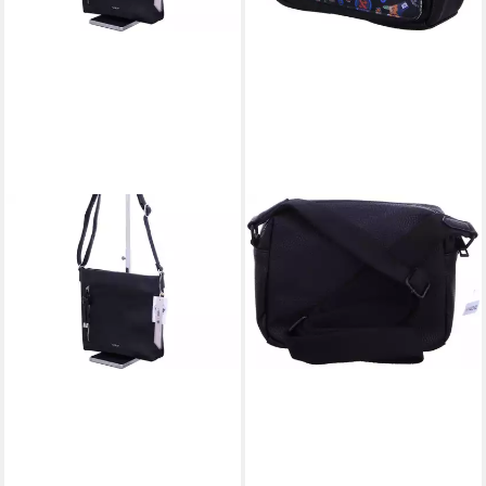
RIEKER
Umhängetasche (1-tlg)
34,00 €
UVP
39,95 €
-15%
lieferbar - in 3-4 Werktagen bei dir