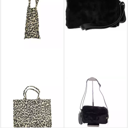
RIEKER
RIEKER
Handtasche
Umhängetasche
59,95 €
Umhängetasche für Damen
lieferbar - in 2-3 Werktagen bei dir
(keine Angabe, 1-tlg., keine
Angabe)
49,95 €
lieferbar - in 5-6 Werktagen bei dir