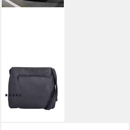
RIEKER
Umhängetasche,
Schultertasche, Damen
Handtasche mit zwei
Hauptfächern
(27)
44,96 €
lieferbar - in 1-2 Werktagen bei dir