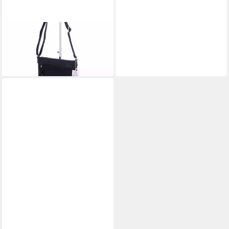
RIEKER
Umhängetasche
39,95 €
lieferbar - in 3-4 Werktagen bei dir