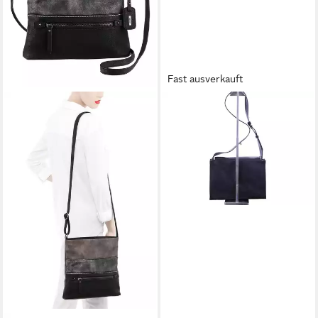
Fast ausverkauft
RIEKER
Umhängetasche
39,00 €
UVP
49,95 €
-22%
lieferbar - in 3-4 Werktagen bei dir