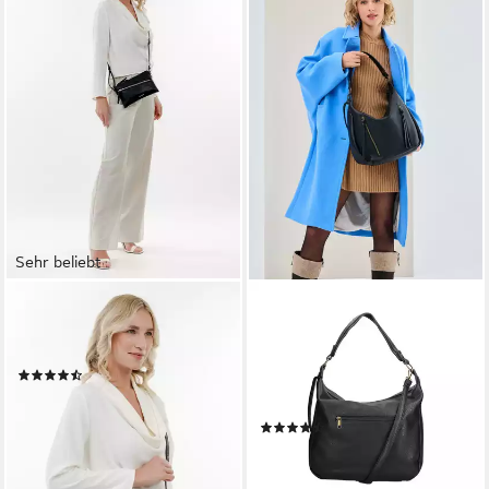
Sehr beliebt
TAMARIS
RIEKER
Umhängetasche TAS Alessia
Handtasche, Schultertasche,
(1-tlg)
Damen Umhängetasche mit
(50)
abnehmbarem
19,16 €
UVP
23,95 €
Umhängeriemen
-20%
(5)
lieferbar - in 2-3 Werktagen bei dir
44,96 €
lieferbar - in 1-2 Werktagen bei dir
+3