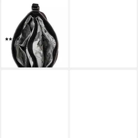
RIEKER
Umhängetasche
guana/guana/guana, Damen
Schultertasche in schicker
Farbkombination
(23)
40,46 €
lieferbar - in 1-2 Werktagen bei dir