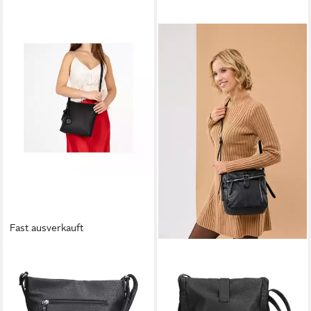
Fast ausverkauft
RIEKER
RIEKER
Umhängetasche,
Umhängetasche, Damen-
Schultertasche, Damen
Handtasche, Schultertasche,
Handtasche mit Außenfächer
Überschlag mit