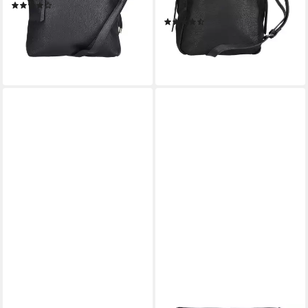
(5)
Schnallenverschluss
44,95 €
(5)
lieferbar - in 1-2 Werktagen bei dir
35,96 €
lieferbar - in 1-2 Werktagen bei dir