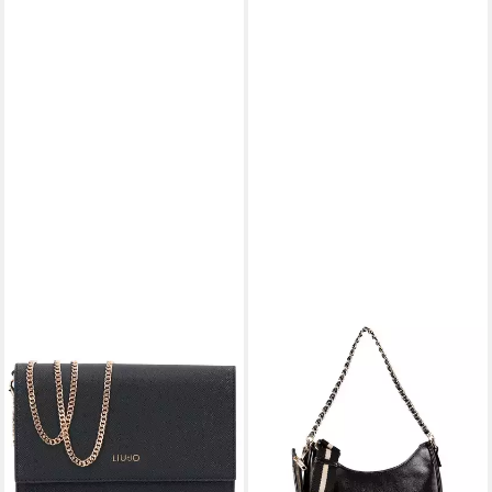
LIU JO
LIU JO
Clutch, Kunstleder
Schultertasche Achala,
84,15 €
UVP
99,00 €
Polyurethan
ab 108,12 €
-15%
UVP
139,00 €
lieferbar - in 2-3 Werktagen bei dir
-22%
lieferbar - in 2-3 Werktagen bei dir