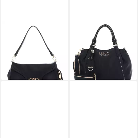
LIU JO
LIU JO
Umhängetasche Crossbody
Schultertasche ECS Tote
117,66 €
Bag
UVP
159,00 €
110,26 €
UVP
149,00 €
-26%
lieferbar - in 2-3 Werktagen bei dir
-26%
lieferbar - in 2-3 Werktagen bei dir