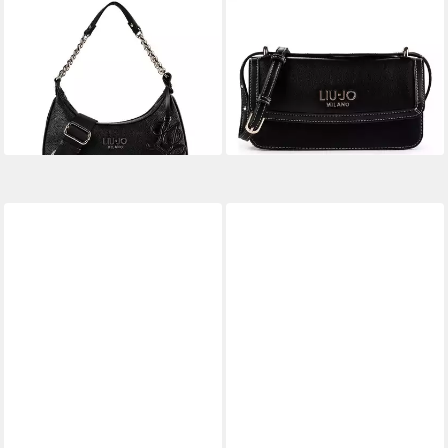
LIU JO
LIU JO
Schultertasche Ridhi, 100 %
Umhängetasche Evrim, 100 %
Polyurethan
Polyurethan
109,00 €
129,00 €
lieferbar - in 2-3 Werktagen bei dir
lieferbar - in 2-3 Werktagen bei dir