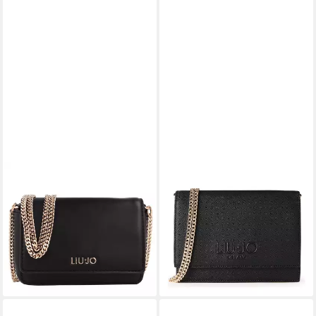
LIU JO
LIU JO
Umhängetasche Caliwen,
Clutch Caliwen, Polyurethan
ab 91,17 €
Polyurethan
lieferbar - in 2-3 Werktagen bei dir
67,15 €
UVP
79,00 €
-15%
lieferbar - in 2-3 Werktagen bei dir