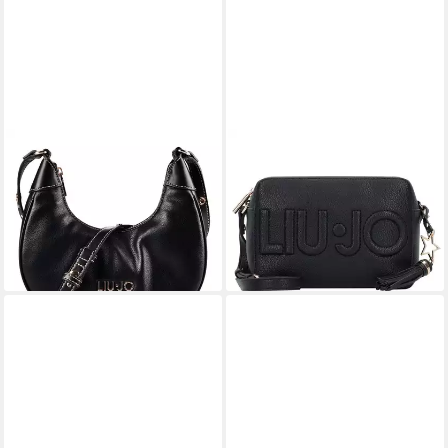
LIU JO
LIU JO
Umhängetasche Evrim, 100 %
Umhängetasche, Kunstleder
84,15 €
Polyurethan
UVP
99,00 €
129,00 €
-15%
lieferbar - in 2-3 Werktagen bei dir
lieferbar - in 2-3 Werktagen bei dir