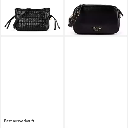
Umhängetasche Riccy, 100 %
Umhängetasche Evrim, 100 %
Polyurethan
Polyurethan
149,00 €
109,00 €
lieferbar - in 2-3 Werktagen bei dir
lieferbar - in 2-3 Werktagen bei dir
Fast ausverkauft