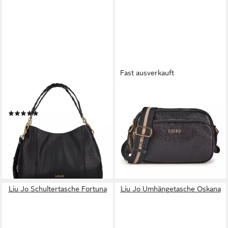
Fast ausverkauft
LIU JO
LIU JO
Schultertasche, Polyurethan
Umhängetasche Achala,
(1)
Polyurethan
169,00 €
ab 108,12 €
UVP
139,00 €
lieferbar - in 2-3 Werktagen bei dir
-22%
lieferbar - in 2-3 Werktagen bei dir
Liu Jo Schultertasche Fortuna
Liu Jo Umhängetasche Oskana