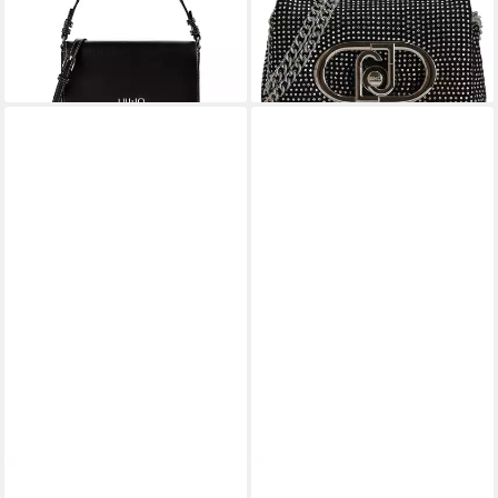
lieferbar - in 2-3 Werktagen bei dir
106,66 €
lieferbar - in 2-3 Werktagen bei dir
LIU JO
LIU JO