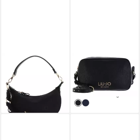
LIU JO
LIU JO
Schultertasche Hobo Bag
Umhängetasche ECS Camera
102,86 €
UVP
139,00 €
Case
ab 80,66 €
-26%
UVP
109,00 €
lieferbar - in 2-3 Werktagen bei dir
-26%
lieferbar - in 2-3 Werktagen bei dir