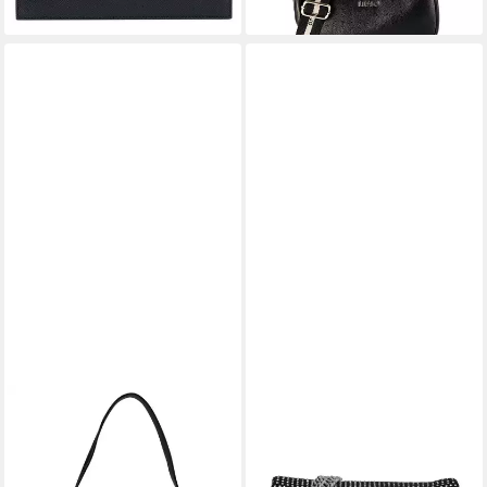
LIU JO
LIU JO
Umhängetasche Caliwen, 100
Umhängetasche Lapuffy -
% Polyurethan
Umhängetasche XS 14 cm
119,00 €
(nero/steel)