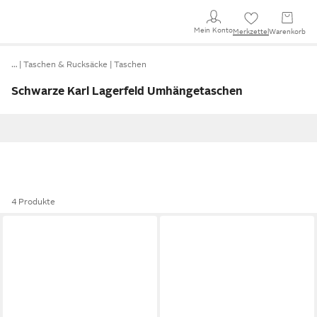
Mein Konto
Merkzettel
Warenkorb
…
Taschen & Rucksäcke
Taschen
Schwarze Karl Lagerfeld Umhängetaschen
4 Produkte