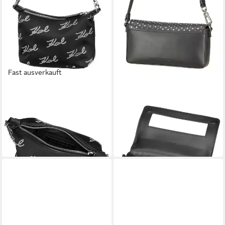
Fast ausverkauft
KARL LAGERFELD
KARL LAGERFELD
Handtasche K/Evening Mini
Handtasche Ikon/K Soft
SHB Signatures
Shoulderbag Studs
128,99 €
216,99 €
UVP
199,00 €
UVP
279,00 €
-35%
-22%
in 3-4 Werktagen bei dir
in 3-4 Werktagen bei dir