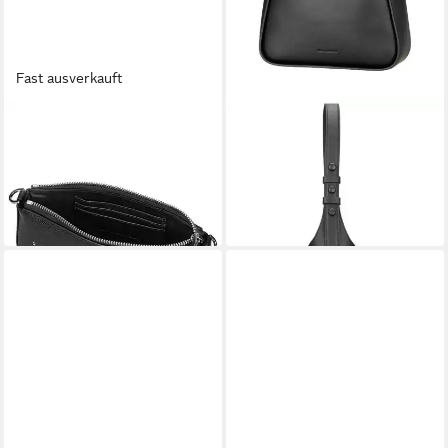
Fast ausverkauft
KARL LAGERFELD
KARL LAGERFELD
Clutch K/Marché 246W
Handtasche K/Signature
117,99 €
Hobo
UVP
179,00 €
254,95 €
UVP
299,95 €
-34%
-15%
in 3-4 Werktagen bei dir
in 3-4 Werktagen bei dir