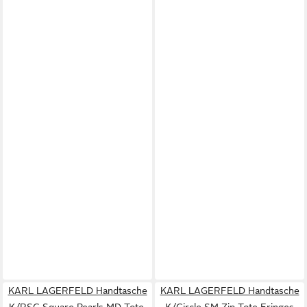
KARL LAGERFELD Handtasche
KARL LAGERFELD Handtasche
K/RSG Square Pearls MD Tote,
K/Circle SM Zip Tote Fringes