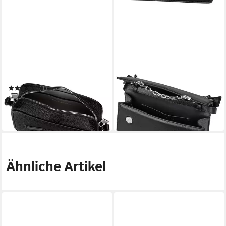
KARL LAGERFELD
KARL LAGERFELD
Umhängetasche K/Skuare
Umhängetasche K/Seven
Camerabag Grainy
Grainy
231,99 €
UVP
299,00 €
(1)
155,90 €
UVP
179,00 €
-22%
in 3-4 Werktagen bei dir
-13%
in 3-4 Werktagen bei dir
Ähnliche Artikel