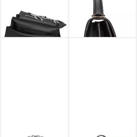
Handtasche K/Signature 2.0
Handtasche K/Signature 2.0
SP SHB Studs
SM
242,99 €
254,95 €
UVP
299,00 €
UVP
299,95 €
-19%
-15%
in 3-4 Werktagen bei dir
in 3-4 Werktagen bei dir