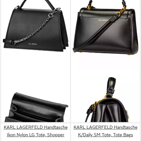
KARL LAGERFELD
KARL LAGERFELD
Handtasche K/Signature 2.0
Handtasche K/Autograph SM
MD
Top Handle
296,65 €
254,15 €
UVP
349,00 €
UVP
299,00 €
-15%
-15%
in 3-4 Werktagen bei dir
in 3-4 Werktagen bei dir
KARL LAGERFELD Handtasche
KARL LAGERFELD Handtasche
Ikon Nylon LG Tote, Shopper
K/Daily SM Tote, Tote Bags