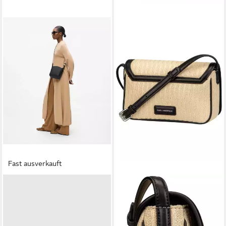
Fast ausverkauft
KARL LAGERFELD
KARL LAGERFELD
Schultertasche K Circle
Umhängetasche K/Signature
139,00 €
Raffia Crossbody
UVP
229,00 €
133,90 €
UVP
149,00 €
-39%