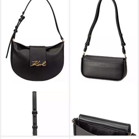
KARL LAGERFELD
KARL LAGERFELD
Handtasche K/Signature FL
Handtasche K/Signature
Halfmoon SHB
Crossbody
237,15 €
212,45 €
UVP
279,00 €
UVP
249,95 €
-15%
-15%
in 3-4 Werktagen bei dir
in 3-4 Werktagen bei dir