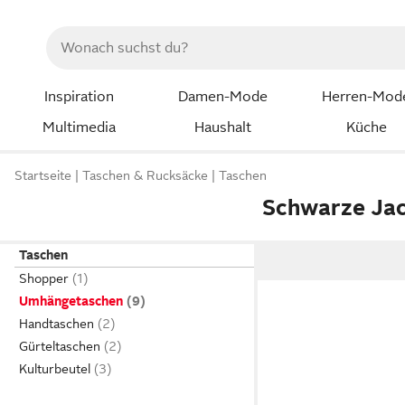
Inspiration
Damen-Mode
Herren-Mod
Multimedia
Haushalt
Küche
Startseite
Taschen & Rucksäcke
Taschen
Schwarze Ja
Taschen
Shopper
Umhängetaschen
Handtaschen
Gürteltaschen
Kulturbeutel