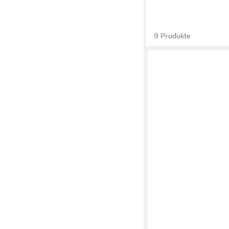
9 Produkte