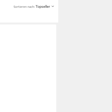
Topseller
Sortieren nach: