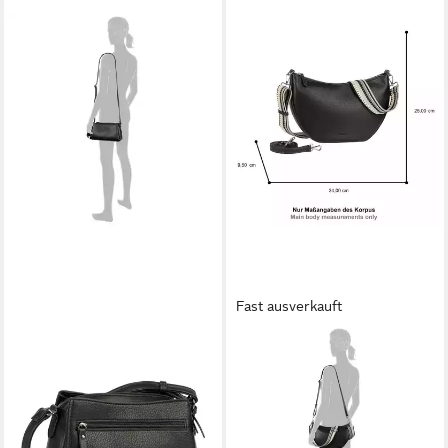
Fast ausverkauft
GABOR
GABOR
Umhängetasche Kalilla,
Umhängetasche Linda
praktisches 3-Kammer-
Summer (Set, 2-tlg., 2
System für Ordnung und viel
Schultergurte: 1 Gewebeband,
Stauraum
1 aus hochwertigem