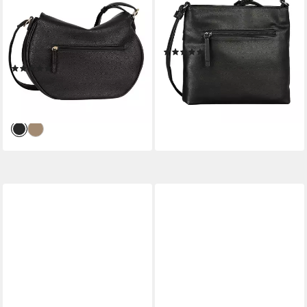
Umhängetasche Marcella,
Umhängetasche Faye, Damen
griffiges Lederimitat in
Schultertasche mit
dezenten Formen mit Nieten
Logoprägung
(1)
verziertem Zipper
45,08 €
(2)
lieferbar - in 1-2 Werktagen bei dir
49,08 €
UVP
69,99 €
-30%
lieferbar - in 1-2 Werktagen bei dir