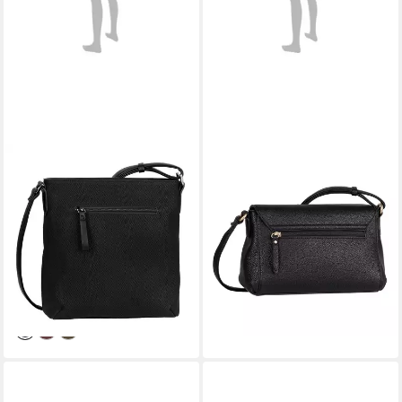
GABOR
GABOR
Umhängetasche Wanda, aus
Umhängetasche Melora, leicht
leicht genarbtem Lederimitat
genarbtes Lederimitat mit
mit Schlangenstruktur und
feinem Logo und goldenem
Ziernähten
Metallring
31,21 €
69,99 €
UVP
69,99 €
lieferbar - in 1-2 Werktagen bei dir
-55%
lieferbar - in 1-2 Werktagen bei dir