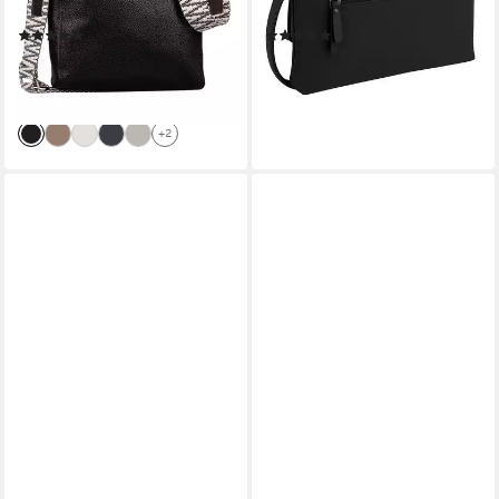
Logo
kompakter Begleiter
(45)
(17)
48,08 €
49,99 €
UVP
59,99 €
lieferbar - in 1-2 Werktagen bei dir
-20%
lieferbar - in 1-2 Werktagen bei dir
+2