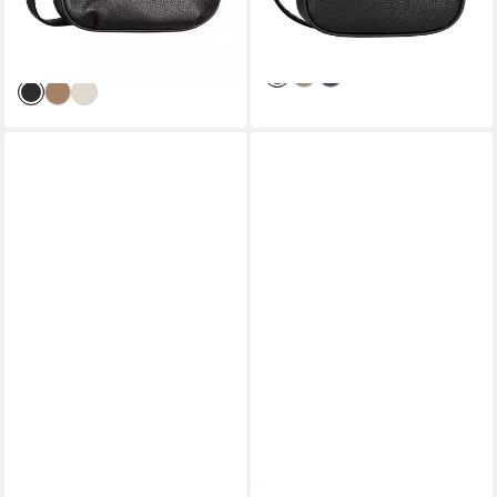
40,30 €
UVP
59,99 €
-56%
-33%
lieferbar - in 1-2 Werktagen bei dir
lieferbar - in 1-2 Werktagen bei dir