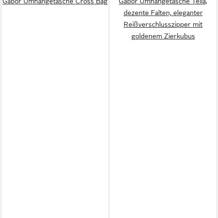
Gabor Umhängetasche Cross Bag
Gabor Umhängetasche Telia,
dezente Falten, eleganter
Reißverschlusszipper mit
goldenem Zierkubus