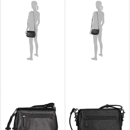
GABOR
GABOR
Schultertasche Rosina,
Umhängetasche Galinna,
lässiger Look mit softem
weiches Lederimitat mit
Material und markantem
Metalldetails und
Metalldetail am Zipper
Kontrastnähten
(1)
26,62 €
UVP
59,99 €