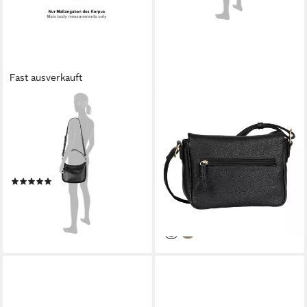
Fast ausverkauft
GABOR
GABOR
Schultertasche Rosina,
Umhängetasche Marcella,
lässiger Look mit softem
griffiges Lederimitat in
Material und markantem
dezenten Formen mit Nieten
Metalldetail am Zipper
verziertem Zipper
(1)
28,12 €
UVP
59,99 €
58,43 €
-53%
lieferbar - in 1-2 Werktagen bei dir
lieferbar - in 1-2 Werktagen bei dir