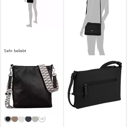
Sehr beliebt
GABOR
GABOR
Umhängetasche Silena (Set, 2
Umhängetasche Avaly, aus
Teile), hochwertig gewebte
weichem nubukiertem
Gurtband und ein filigranes
Lederimitat, modischer
Logo
kompakter Begleiter
(45)
(17)
48,08 €
49,99 €
UVP
59,99 €
lieferbar - in 1-2 Werktagen bei dir
-20%
lieferbar - in 1-2 Werktagen bei dir
+2