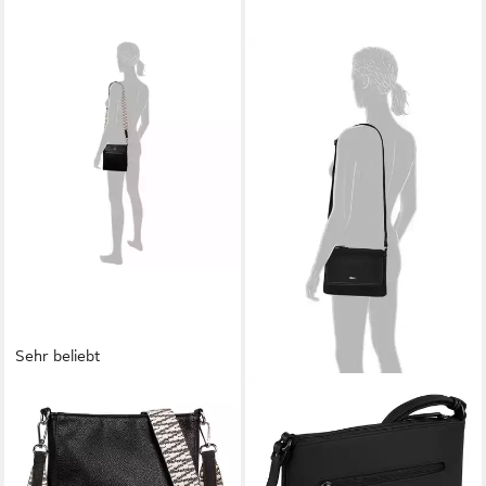
Sehr beliebt
GABOR
GABOR
Umhängetasche Silena (Set, 2
Umhängetasche Avaly, aus
Teile), hochwertig gewebte
weichem nubukiertem
Gurtband und ein filigranes
Lederimitat, modischer