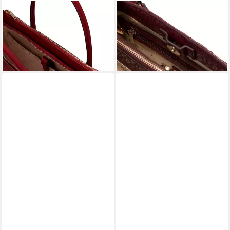
GUESS
GUESS
Schultertasche Tech Tote
Schultertasche Girlfriend
155,00 €
Satchel
lieferbar - in 2-3 Werktagen bei dir
155,00 €
lieferbar - in 2-3 Werktagen bei dir