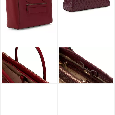
GUESS
GUESS
Schultertasche Tech Tote
Schultertasche Girlfriend
155,00 €
Satchel
lieferbar - in 2-3 Werktagen bei dir
155,00 €
lieferbar - in 2-3 Werktagen bei dir