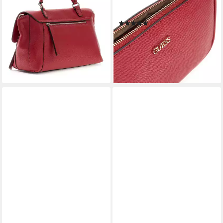
Flap
Pouch Crossbody Bag (Set, 2-
135,00 €
tlg)
lieferbar - in 2-3 Werktagen bei dir
(2)
ab 87,50 €
UVP
125,00 €
-30%
lieferbar - in 2-3 Werktagen bei dir