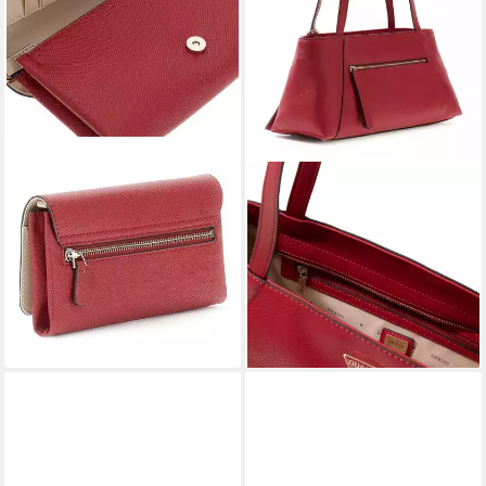
GUESS
GUESS
Umhängetasche Xbody Flap
Schultertasche Shoulder
Organizer
Satchel
ab 80,50 €
104,37 €
UVP
115,00 €
UVP
135,00 €
-30%
-23%
lieferbar - in 2-3 Werktagen bei dir
lieferbar - in 2-3 Werktagen bei dir
+2