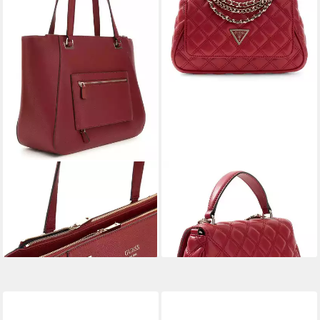
GUESS
GUESS
Schultertasche Tote
Umhängetasche Top Handle
126,00 €
UVP
180,00 €
Flap Bag
145,00 €
-30%
lieferbar - in 2-3 Werktagen bei dir
lieferbar - in 2-3 Werktagen bei dir