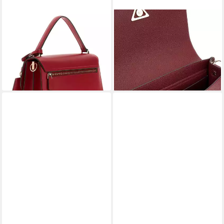
GUESS
GUESS
Umhängetasche Convertible
Schultertasche Flap
Xbody Flap
Crossbody Bag
135,00 €
135,00 €
lieferbar - in 2-3 Werktagen bei dir
lieferbar - in 2-3 Werktagen bei dir