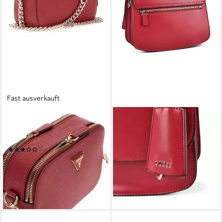
Fast ausverkauft
GUESS
GUESS
Umhängetasche Crossbody
Henkeltasche Audrey,
Camera Bag
Polyurethan
(1)
118,88 €
UVP
135,00 €
87,50 €
UVP
125,00 €
-12%
-30%
lieferbar - in 2-3 Werktagen bei dir
lieferbar - in 2-3 Werktagen bei dir