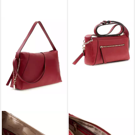
GUESS
GUESS
Schultertasche Shoulder Bag
Umhängetasche Mini
145,00 €
Crossbody