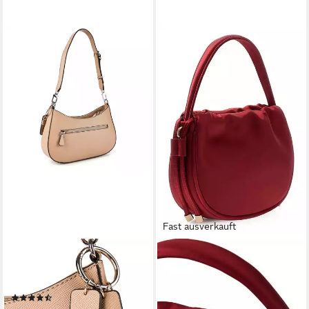
Fast ausverkauft
GUESS
GUESS
Schultertasche Noelle II,
Umhängetasche Mini Pouch
104,76 €
Polyurethan
UVP
135,00 €
(5)
-22%