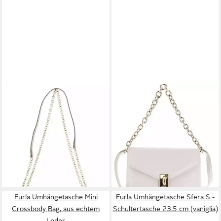
FURLA
FURLA
Umhängetasche 1927
Schultertasche Crossbody
ab 306,40 €
UVP
345,00 €
Bag With Double Strap, aus
-11%
echtem Leder
lieferbar - in 2-3 Werktagen bei dir
459,50 €
UVP
495,00 €
+9
-7%
lieferbar - in 2-3 Werktagen bei dir
+1
Furla Umhängetasche Mini
Furla Umhängetasche Sfera S -
Crossbody Bag, aus echtem
Schultertasche 23.5 cm (vaniglia)
Leder