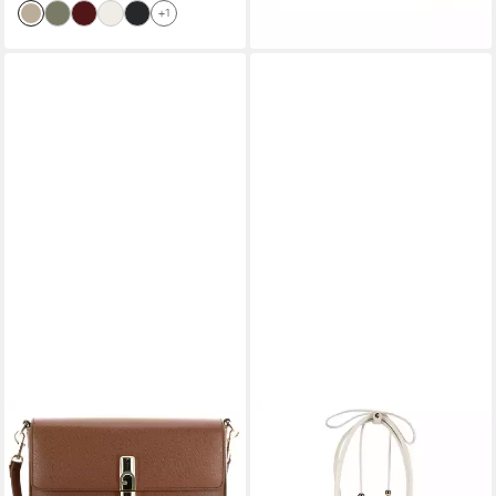
+1
FURLA
FURLA
Umhängetasche Crossbody
Schultertasche Poppy, Leder
390,00 €
Bag, aus echtem Leder
lieferbar - in 2-3 Werktagen bei dir