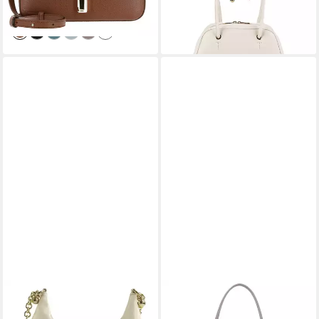
ab 205,95 €
lieferbar - in 2-3 Werktagen bei dir
+2
FURLA
FURLA
Umhängetasche Mini
Schultertasche Sfera Soft,