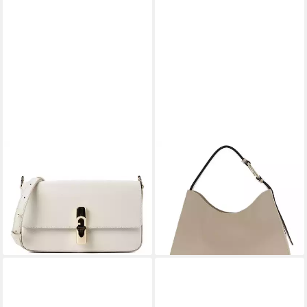
FURLA
FURLA
Umhängetasche Iride, Leder
Schultertasche Hobo, aus
243,85 €
UVP
280,00 €
echtem Leder
ab 336,58 €
-13%
lieferbar - in 2-3 Werktagen bei dir
lieferbar - in 2-3 Werktagen bei dir
+5
+5