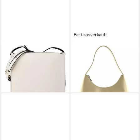
Fast ausverkauft
FURLA
FURLA
Umhängetasche Ava, Leder
Schultertasche Diamante
ab 239,81 €
295,00 €
UVP
290,00 €
lieferbar - in 2-3 Werktagen bei dir
-17%
lieferbar - in 2-3 Werktagen bei dir