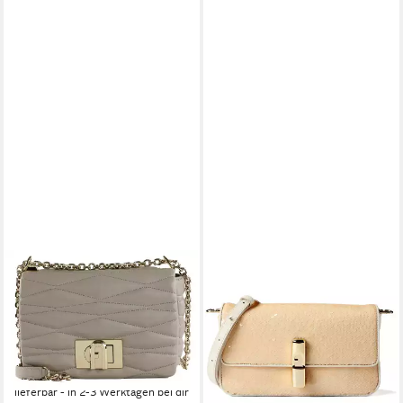
FURLA
FURLA
Umhängetasche Mini
Umhängetasche Iride, Leder
264,62 €
Crossbody Bag 22, aus
UVP
320,00 €
echtem Kalbsleder
-17%
lieferbar - in 2-3 Werktagen bei dir
315,89 €
UVP
425,00 €
-26%
lieferbar - in 2-3 Werktagen bei dir