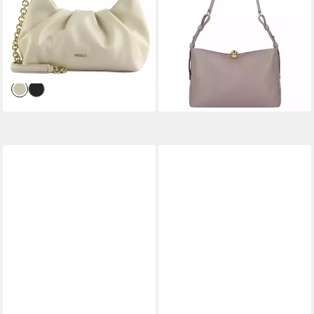
Shoulder Bag, aus echtem
Leder
ab 293,56 €
Leder
UVP
355,00 €
251,16 €
UVP
270,00 €
-17%
lieferbar - in 2-3 Werktagen bei dir
-7%
lieferbar - in 2-3 Werktagen bei dir
+3