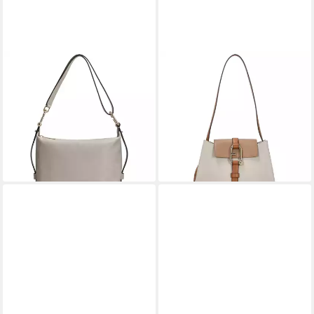
FURLA
FURLA
Umhängetasche Tonie M
Umhängetasche Nuvola S -
Hobo - Umhängetasche 28
Schultertasche 27 cm
cm (vaniglia)
(vaniglia+deserto+brandy)
241,43 €
305,95 €
lieferbar - in 2-3 Werktagen bei dir
lieferbar - in 2-3 Werktagen bei dir