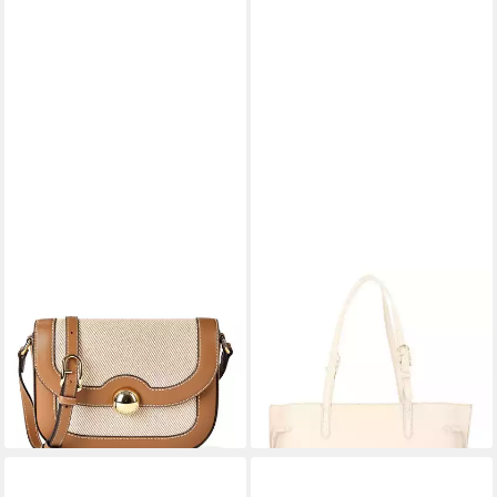
FURLA
FURLA
Umhängetasche Giocca,
Schultertasche Tote, aus
Baumwolle
echtem Leder
307,85 €
330,00 €
UVP
340,00 €
lieferbar - in 2-3 Werktagen bei dir
-9%
lieferbar - in 2-3 Werktagen bei dir