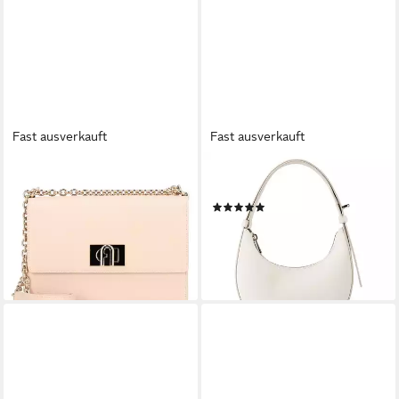
Fast ausverkauft
Fast ausverkauft
FURLA
FURLA
Umhängetasche 1927, Leder
Schultertasche Delizia, Leder
(1)
325,37 €
UVP
385,00 €
184,80 €
-15%
lieferbar - in 2-3 Werktagen bei dir
lieferbar - in 2-3 Werktagen bei dir