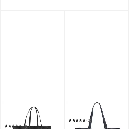
JOOP!
JOOP!
Shopper Decoro Stampa
Shopper Cortina 1.0
Shopper Xlho
(3)
199,95 €
(3)