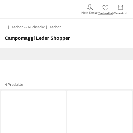
Mein Konto
Merkzettel
Warenkorb
…
Taschen & Rucksäcke
Taschen
Campomaggi Leder Shopper
4 Produkte