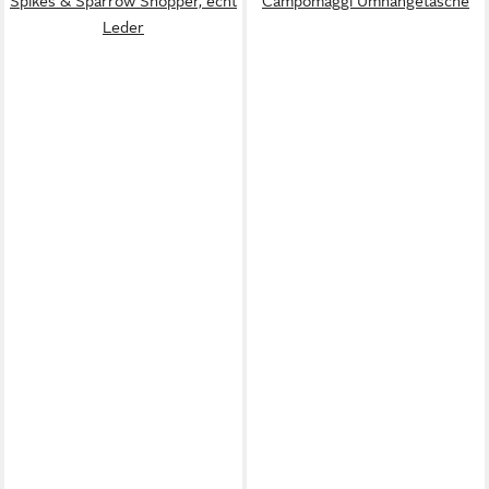
Spikes & Sparrow Shopper, echt
Campomaggi Umhängetasche
Leder