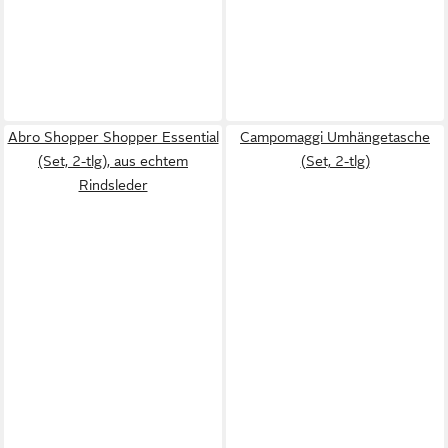
Abro Shopper Shopper Essential
Campomaggi Umhängetasche
(Set, 2-tlg), aus echtem
(Set, 2-tlg)
Rindsleder