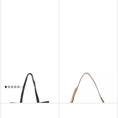
CAMPOMAGGI
CAMPOMAGGI
Schultertasche
Umhängetasche
312,40 €
UVP
440,00 €
(1)
374,99 €
-29%
in 2-3 Werktagen bei dir
in 2-3 Werktagen bei dir