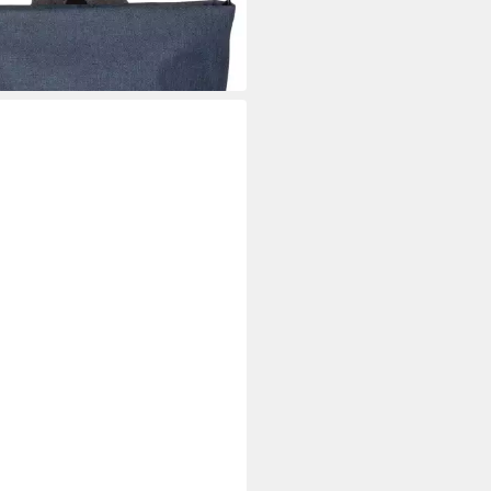
sack Benno BE120
0 €
 Werktagen bei dir