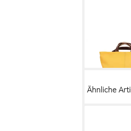
ZWEI
Daypack Olli
ab 89,90 €
in 2-3 Werktagen bei dir
Ähnliche Arti