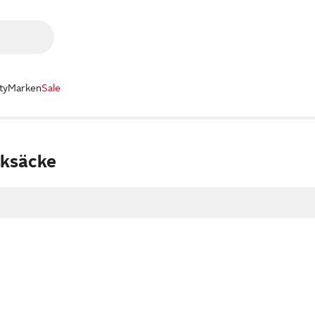
ty
Marken
Sale
cksäcke