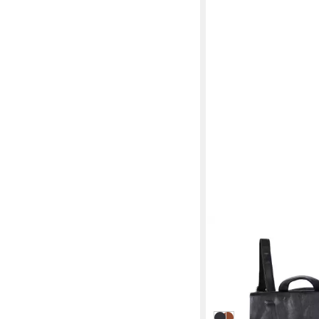
MIRROSI
Tagesrucksack Damen 
Crossbody Bag 2 in 1,
ab 32,95 €
UVP
49,95 €
-34%
in 3-4 Werktagen bei dir