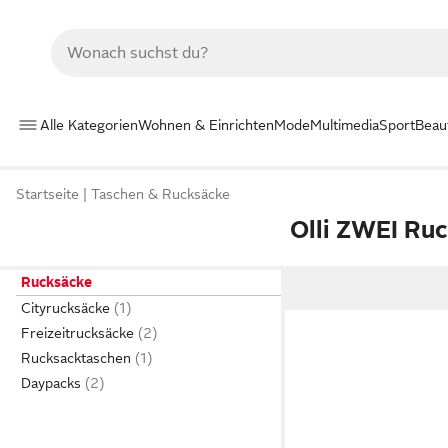
Alle Kategorien
Wohnen & Einrichten
Mode
Multimedia
Sport
Beau
Startseite
Taschen & Rucksäcke
Olli ZWEI Ru
Rucksäcke
Cityrucksäcke
Freizeitrucksäcke
Rucksacktaschen
Daypacks