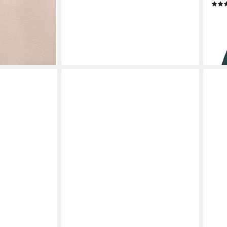
ab 6
-15%
en bei dir
liefe