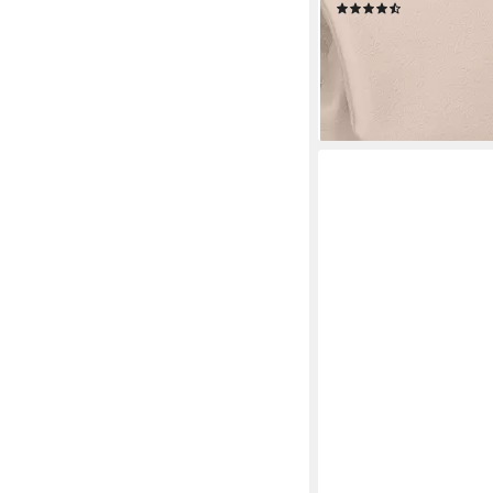
(5)
ab 51,00 €
UVP
59,90 €
-15%
lieferbar - in 2-3 Werktag