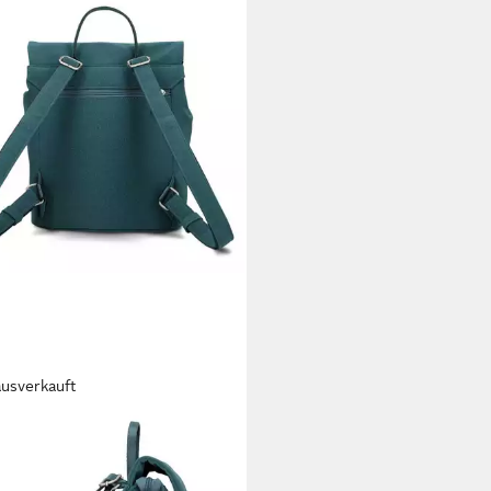
ausverkauft
I
rucksack Mademoiselle.M,
urethan