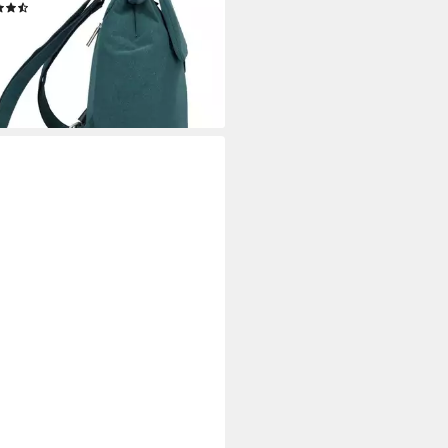
(20)
7,92 €
UVP
79,90 €
rbar - in 2-3 Werktagen bei dir
+19