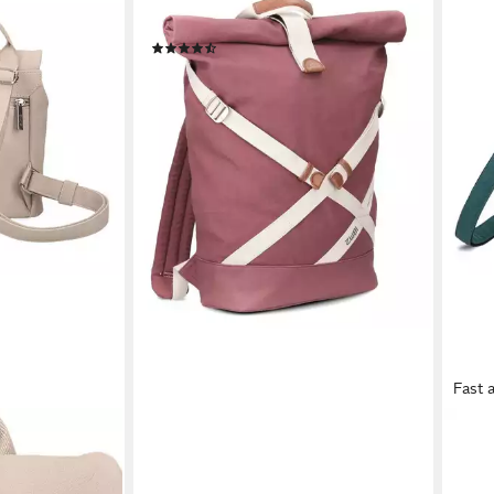
ZWEI
Rucksack Yoga
(3)
39,95 €
UVP
109,90 €
-64%
lieferbar - in 2-3 Werktagen bei dir
Fast 
ZWE
e.M,
City
Poly