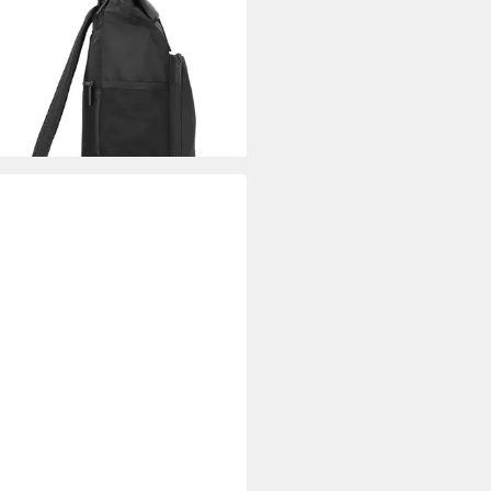
ack Bonny, Polyester
7,92 €
UVP
79,90 €
rbar - in 2-3 Werktagen bei dir