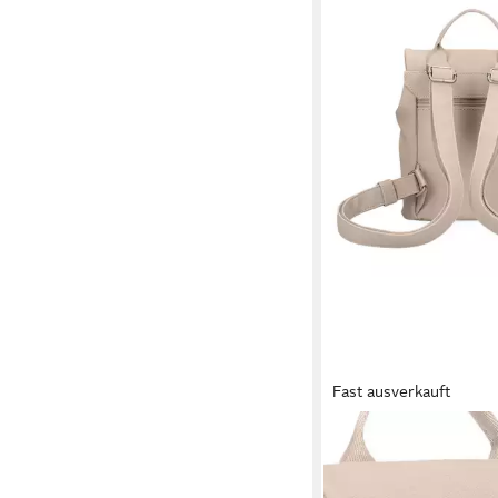
Fast ausverkauft
ZWEI
Rucksack Mademoisell
Polyurethan