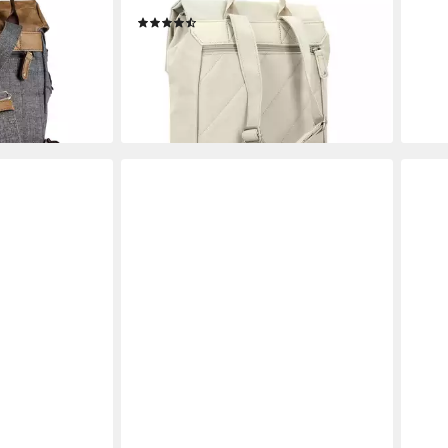
ester
Rucksack Olli, Polyester
Dayp
(4)
ab 6
ab 84,92 €
UVP
99,90 €
-15%
-15%
liefe
en bei dir
lieferbar - in 2-3 Werktagen bei dir
+3