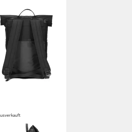
ausverkauft
I