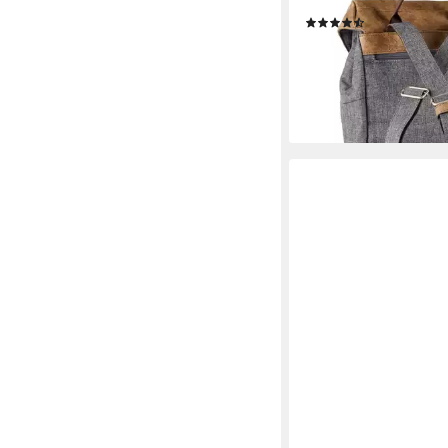
Cityrucksack Olli, Poly
(8)
ab 63,67 €
UVP
74,90 €
-15%
lieferbar - in 2-3 Werktag
+2