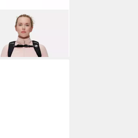
MUT
errucksack Lithium 15 Women
00 €
r ausverkauft