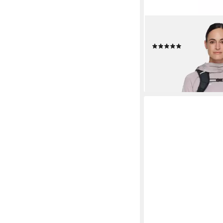
MAMMUT
Wanderrucksack Duc
(1)
130,00 €
leider ausverkauft