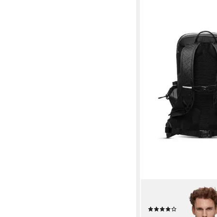
MAMMUT
Wanderrucksack Duca
(1)