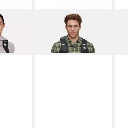
MAMMUT
MAM
an 22 Women
Wanderrucksack Ducan 26
Wand
149,95 €
115,
lieferbar - in 2-3 Werktagen bei dir
leide