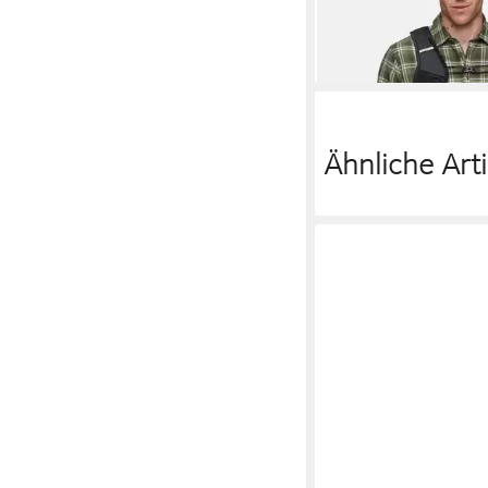
ab 112,16 €
lieferbar - in 2-3 Werktag
Ähnliche Arti