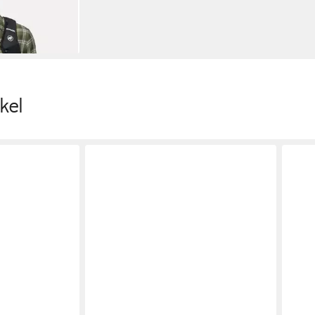
en bei dir
kel