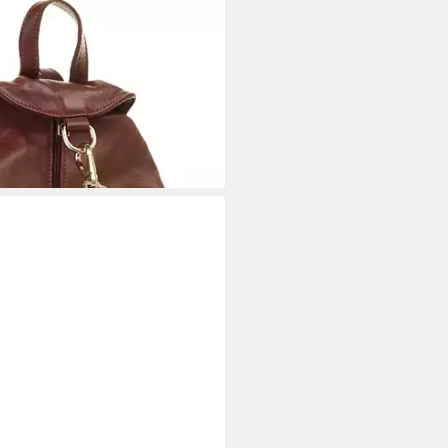
eder, Made in Italy
tagen bei dir