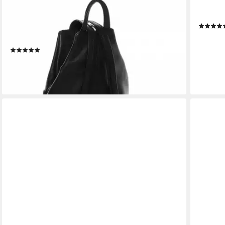
BACCINI
PIKÉ
Rucksack echt Leder Rucksack groß Ledertasche
Cityruck
schwarz EMILIA, Cityrucksack Echtleder, Leder-
78,95 €
Rucksack Daypack Damen schwarz
lieferbar
(2)
79,90 €
UVP
109,90 €
-27%
lieferbar - in 2-3 Werktagen bei dir