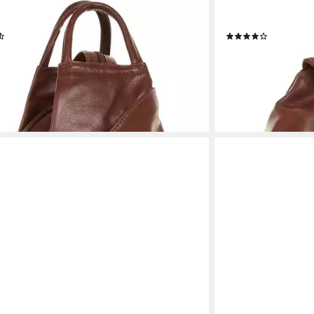
PIKÉ
sack, echt Leder, Made in Italy
Cityrucksack, echt L
(81)
(11)
78,95 €
 - in 6-8 Werktagen bei dir
lieferbar - in 2-3 Werk