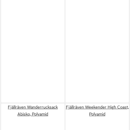
Fjällräven Wanderrucksack
Fjällräven Weekender High Coast,
Abisko, Polyamid
Polyamid