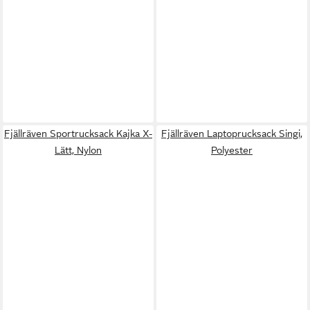
Fjällräven Sportrucksack Kajka X-
Fjällräven Laptoprucksack Singi,
Lätt, Nylon
Polyester