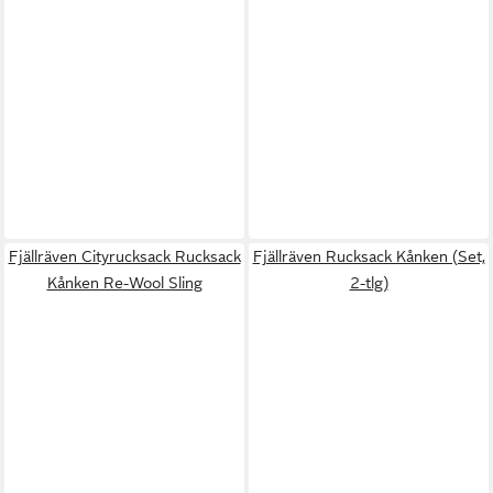
Fjällräven Cityrucksack Rucksack
Fjällräven Rucksack Kånken (Set,
Kånken Re-Wool Sling
2-tlg)