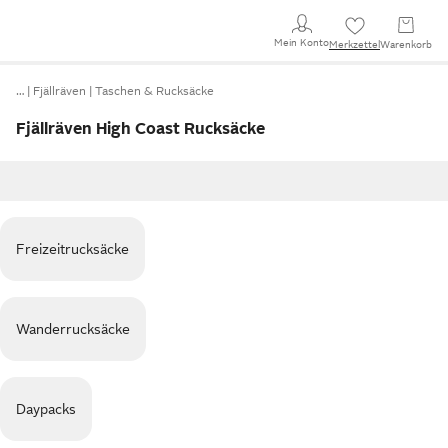
Mein Konto
Merkzettel
Warenkorb
…
Fjällräven
Taschen & Rucksäcke
Fjällräven High Coast Rucksäcke
Freizeitrucksäcke
Wanderrucksäcke
Daypacks