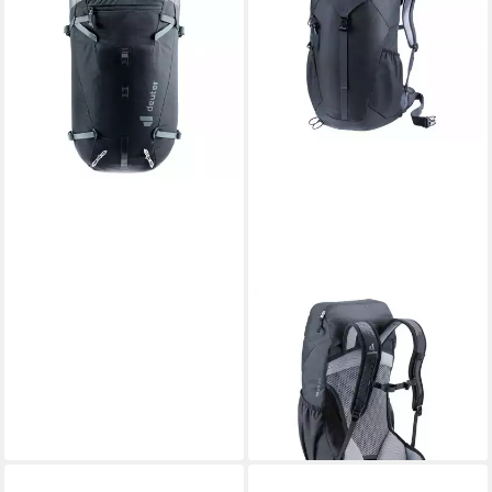
Guide 30 3361323
ab 146,30 €
UVP
165,00 €
-11%
leider ausverkauft
DEUTER
Wanderrucksack Air Lite 22
SL black
ab 92,70 €
UVP
115,00 €
-19%
lieferbar - in 2-3 Werktagen bei dir