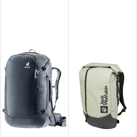
DEUTER
Reiserucksack Access 55, mit
55 Liter Volumen
ab 162,90 €
UVP
180,00 €
-10%
leider ausverkauft