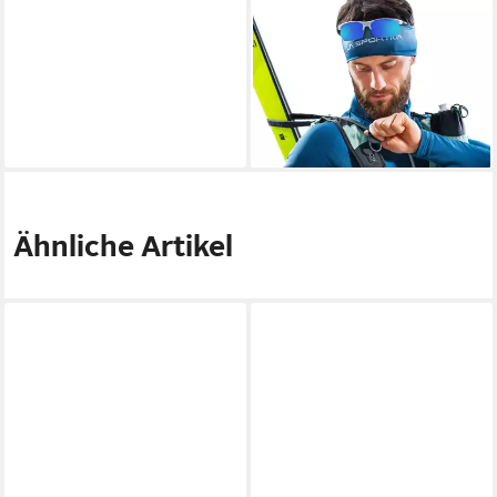
DEUTER
Skirucksack Updays 26
ab 99,95 €
UVP
149,95 €
-33%
lieferbar - in 3-4 Werktagen bei dir
Ähnliche Artikel