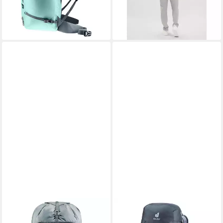
-5%
leider ausverkauft
DEUTER
Rucksack Deuter Rucksack