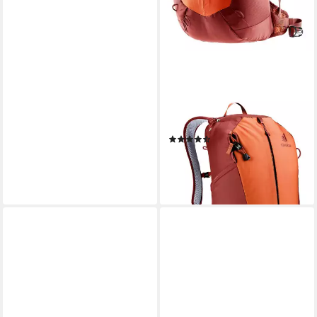
DEUTER
Rucksack AC Lite (Set, 2-tlg)
(4)
95,00 €
leider ausverkauft