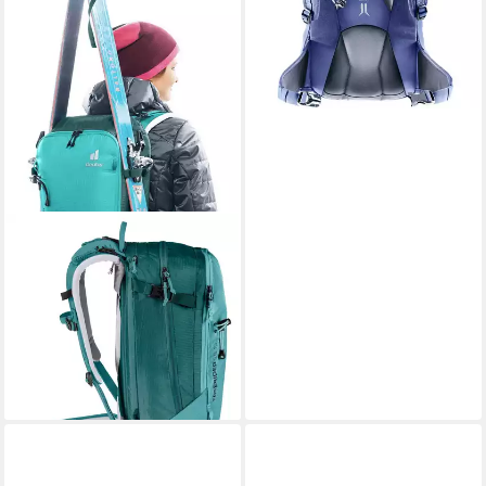
DEUTER
Wanderrucksack DA
Freerider 28 SL
ab 109,95 €
UVP
159,95 €
-31%
lieferbar - in 3-4 Werktagen bei dir
+1