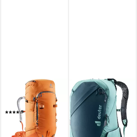
DEUTER
Rucksack Deuter Damen
Rucksack Freescape Pro 38+
SL 3300222
(1)
198,00 €
UVP
220,00 €
-10%
lieferbar - in 5-6 Werktagen bei dir