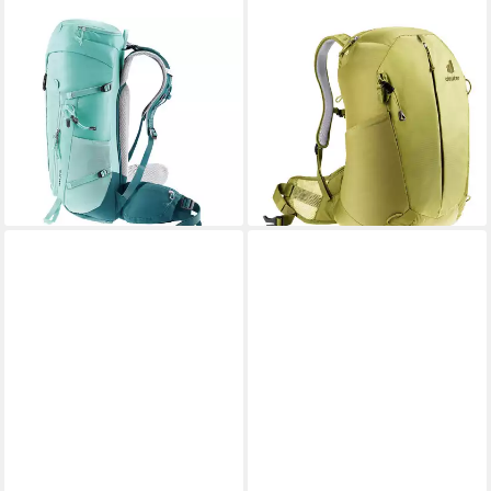
DEUTER
DEUTER
Wanderrucksack Rucksack
Rucksack AC Lite (Set, 2-tlg)
ab 101,53 €
Trail 28
leider ausverkauft
ab 109,99 €
UVP
145,00 €
-24%
lieferbar - in 3-4 Werktagen bei dir