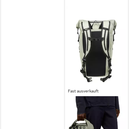
Fast ausverkauft
JACK WOLFSKIN
Alpinrucksack ALL-IN 30
PACK, mit Rolltop-Öffnung,
abnehmbarer Hüftgurt
(3)