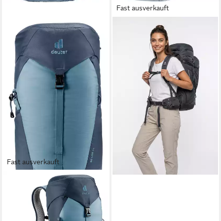
Fast ausverkauft
DEUTER
Reiserucksack Voyager
60+10 SL (2-tlg), mit 60 Liter
Volumen und 10 Liter
Volumen Daypack
ab 252,99 €
UVP
300,00 €
-16%
lieferbar - in 2-4 Werktagen bei dir
Fast ausverkauft
DEUTER
Wanderrucksack AC LITE 24
L, mit weit öffnender
Frontöffnung, federleicht, 24