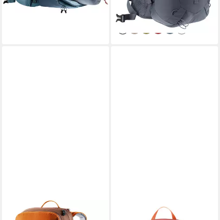
lieferbar - in 2-3 Werktagen bei dir
+3
DEUTER