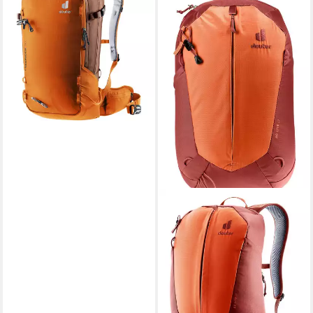
Rucksack Deuter Rucksack
Freerider 30 3303322
173,12 €
leider ausverkauft