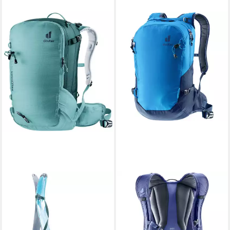
DEUTER
Rucksack Deuter Rucksack
Freecline 15 3305025
ab 96,95 €
lieferbar - in 3-4 Werktagen bei dir