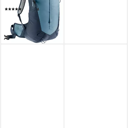
Liter
(9)
ab 99,99 €
UVP
110,00 €
-9%
lieferbar - in 2-3 Werktagen bei dir
+3