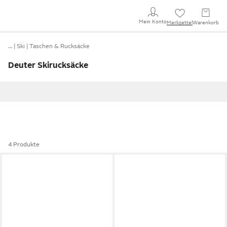
Mein Konto
Merkzettel
Warenkorb
…
Ski
Taschen & Rucksäcke
Deuter Skirucksäcke
4 Produkte