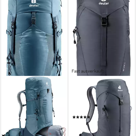
Fast ausverkauft
DEUTER
DEUTER
Trekkingrucksack Aircontact
Wanderrucksack AC LITE 24
Lite 40 + 10, mit 50 Liter
L, mit weit öffnender
Volumen und Aircontact Lite
Frontöffnung, federleicht, 24
Rückensystem
Liter
(9)
200,00 €
ab 95,99 €
UVP
110,00 €
lieferbar - in 4-5 Werktagen bei dir
-13%