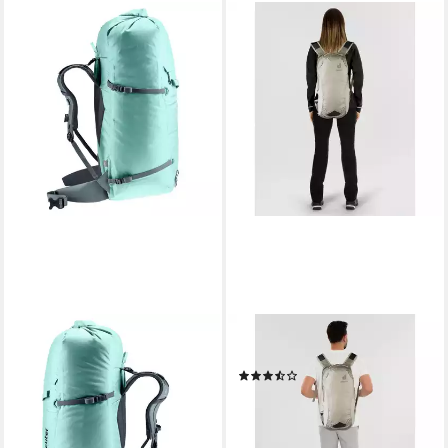
DEUTER
DEUTER
Rucksack Deuter Damen
Rucksack Race, Polyamid
(5)
Rucksack Durascent 42+10
85,00 €
SL 3364223
lieferbar - in 5-6 Werktagen bei dir
245,78 €
UVP
260,00 €
+7