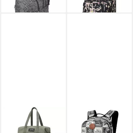
-55%
in 3-4 Werktagen bei dir
DAKINE
DAKINE
Federmäppchen Campus
Rucksack Campus M 25L
Hybrid
Hawaii Unisex Erwachsene
74,95 €
ab 64,30 €
UVP
89,95 €
UVP
79,95 €