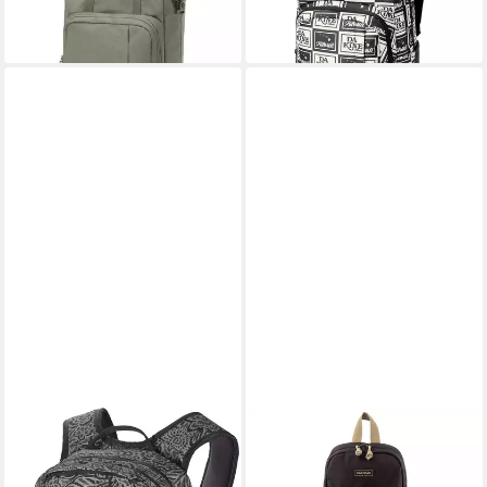
-17%
-20%
in 3-4 Werktagen bei dir
in 3-4 Werktagen bei dir
DAKINE
DAKINE
Freizeitrucksack Campus M
Freizeitrucksack Detention
25L Rucksack mit
Mini Sling 8 L