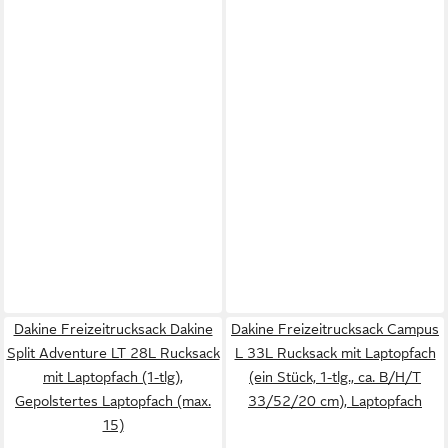
Dakine Freizeitrucksack Dakine
Dakine Freizeitrucksack Campus
Split Adventure LT 28L Rucksack
L 33L Rucksack mit Laptopfach
mit Laptopfach (1-tlg),
(ein Stück, 1-tlg., ca. B/H/T
Gepolstertes Laptopfach (max.
33/52/20 cm), Laptopfach
15)