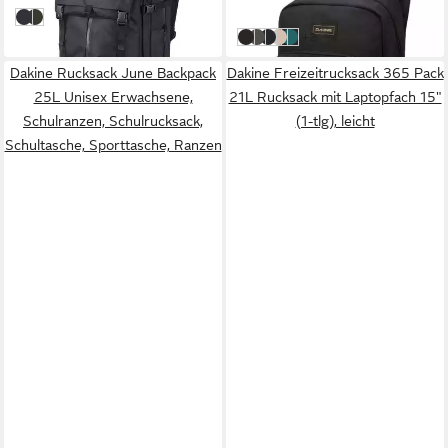
in 2-3 Werktagen bei dir
69,95 €
black ripstop
rosin
leider ausverkauft
weitere Farben:
+2
BLACK/Black Onyx
chimera
black
dune
mediterranea
Dakine Rucksack June Backpack
Dakine Freizeitrucksack 365 Pack
25L Unisex Erwachsene,
21L Rucksack mit Laptopfach 15"
Schulranzen, Schulrucksack,
(1-tlg), leicht
Schultasche, Sporttasche, Ranzen