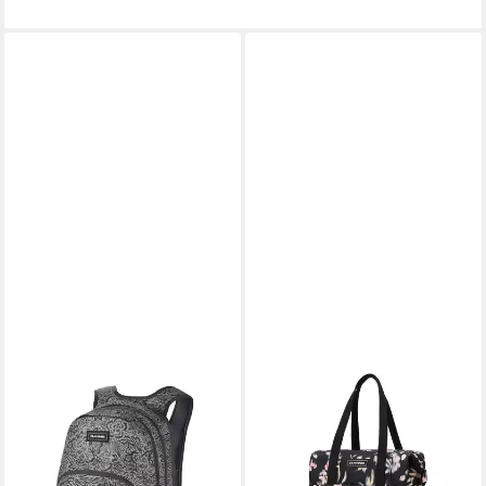
DAKINE
DAKINE
Rucksack Dakine Campus M
Federmäppchen Campus
25L Petal Maze Rucksack
Hybrid
79,95 €
40,65 €
UVP
89,95 €
in 3-4 Werktagen bei dir