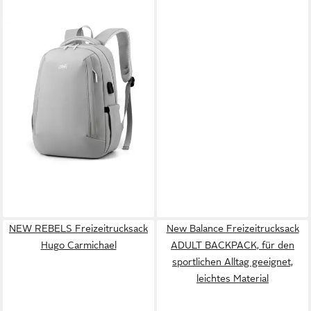
REBEL RUCKSACK
Tagesrucksack Scandi Grey
29,90 €
UVP
49,00 €
-39%
in 3-4 Werktagen bei dir
NEW REBELS Freizeitrucksack
New Balance Freizeitrucksack
Hugo Carmichael
ADULT BACKPACK, für den
sportlichen Alltag geeignet,
leichtes Material