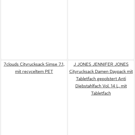
7clouds Cityrucksack Simse 7.1,
J JONES JENNIFER JONES
mit recyceltem PET
Cityrucksack Damen Daypack mit
Tabletfach gepolstert Anti
Diebstahlfach Vol. 14 L, mit
Tabletfach