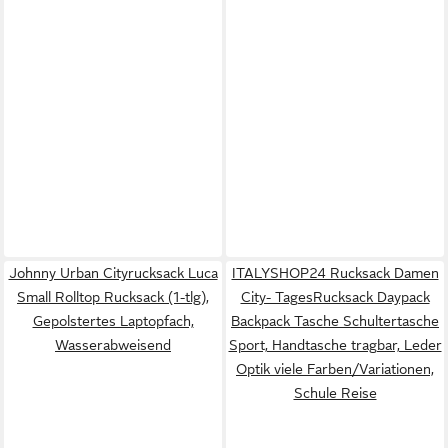
Johnny Urban Cityrucksack Luca
ITALYSHOP24 Rucksack Damen
Small Rolltop Rucksack (1-tlg),
City- TagesRucksack Daypack
Gepolstertes Laptopfach,
Backpack Tasche Schultertasche
Wasserabweisend
Sport, Handtasche tragbar, Leder
Optik viele Farben/Variationen,
Schule Reise