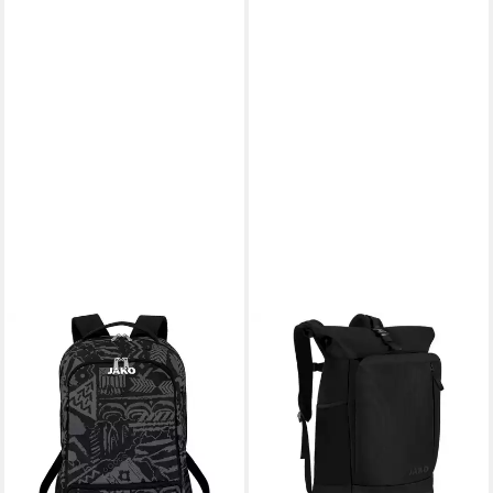
JAKO
JAKO
Rucksack Jako Rucksack
Rucksack Jako Rucksack
Tropicana 1811
Matchday 1870
ab 32,99 €
89,95 €
UVP
39,99 €
leider ausverkauft
-18%
lieferbar - in 6-8 Werktagen bei dir