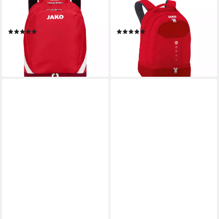
JAKO
JAKO
Rucksack Jako Rucksack
Rucksack Jako Rucksack
Iconic 1814
Striker 1816
(3)
(13)
ab 27,49 €
ab 24,69 €
lieferbar - in 6-8 Werktagen bei dir
lieferbar - in 2-3 Werktagen bei dir
+2