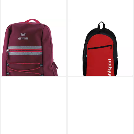
ERIMA
UHLSPORT
Sportrucksack Kinderrucksack
Freizeitrucksack Rucksack
Squad
Essential Junior (Rucksack, 1-
26,99 €
UVP
29,99 €
tlg)
18,99 €
-10%
lieferbar - in 2-3 Werktagen bei dir
lieferbar - in 3-4 Werktagen bei dir