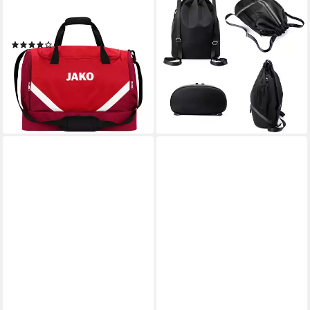
JAKO
SPORT-KNIGHT®
Sporttasche Iconic Gr. L
Sportrucksack Sport-
Tasche (1-tlg), default
Rucksack 30–45L mit Schuh-
(1)
& Nassfach, wasserabweisend
ab 38,59 €
UVP
49,99 €
29,99 €
UVP
39,99 €
-23%
-25%
lieferbar - in 6-8 Werktagen bei dir
lieferbar - in 2-3 Werktagen bei dir
+2