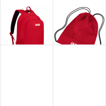
JAKO
JAKO
Rucksack Jako Rucksack One
Sporttasche Unisex Gymsack
1801
Team 2.0
21,89 €
16,29 €
lieferbar - in 6-8 Werktagen bei dir
lieferbar - in 6-8 Werktagen bei dir
+1