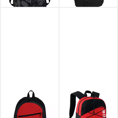
UHLSPORT
ERIMA
Freizeitrucksack Rucksack
Rucksack erima Rucksack
ESSENTIAL BACKPACK 20L
Club 5 Multifunktionsrucksack
(Rucksack, 1-tlg)
mit Bodenfach