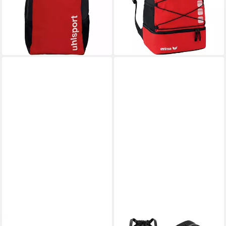
ab 22,63 €
34,95 €
UVP
29,99 €
lieferbar - in 4-5 Werktagen bei dir
-25%
+5
lieferbar - in 5-6 Werktagen bei dir