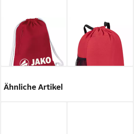
JAKO
JAKO
Schuhbeutel Jako Turnbeutel
Sporttasche One Rucksack (1-
Gymsack 1789
tlg), default
19,09 €
20,79 €
lieferbar - in 6-8 Werktagen bei dir
lieferbar - in 6-8 Werktagen bei dir
+1
Ähnliche Artikel