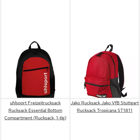
UHLSPORT
ARENA
Freizeitrucksack Rucksack
Rucksack Arena Rucksack
Essential (Rucksack, 1-tlg)
Team 30L 002481
28,50 €
30,14 €
UVP
39,95 €
lieferbar - in 5-6 Werktagen bei dir
-25%
lieferbar - in 2-3 Werktagen bei dir
uhlsport Freizeitrucksack
Jako Rucksack Jako VfB Stuttgart
Rucksack Essential Bottom
Rucksack Tropicana ST1811
Compartment (Rucksack, 1-tlg)