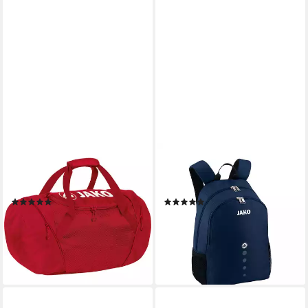
JAKO
JAKO
Sporttasche Jako
Sporttasche Classico
Rucksacktasche JAKO 1989
Rucksack (1-tlg), default
(1)
(4)
ab 31,97 €
ab 17,87 €
UVP
44,99 €
UVP
19,95 €
-29%
-10%
lieferbar - in 2-3 Werktagen bei dir
leider ausverkauft