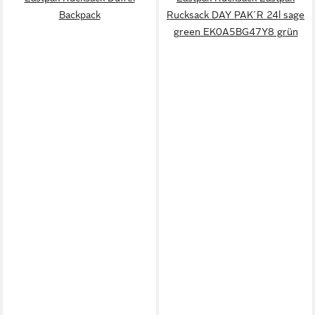
Backpack
Rucksack DAY PAK´R 24l sage
green EK0A5BG47Y8 grün