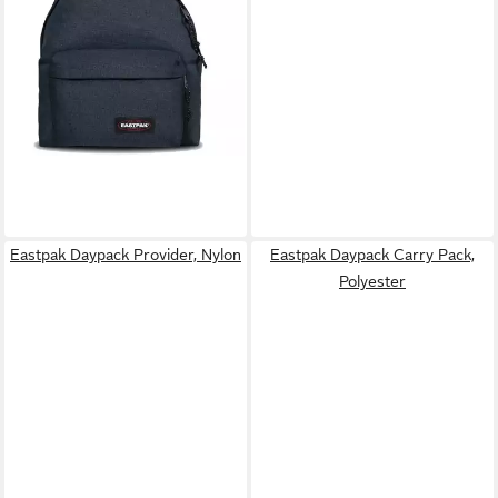
´r triple denim (1-tlg)
ab 50,79 €
lieferbar - in 7-9 Werktagen bei dir
Eastpak Daypack Provider, Nylon
Eastpak Daypack Carry Pack,
Polyester