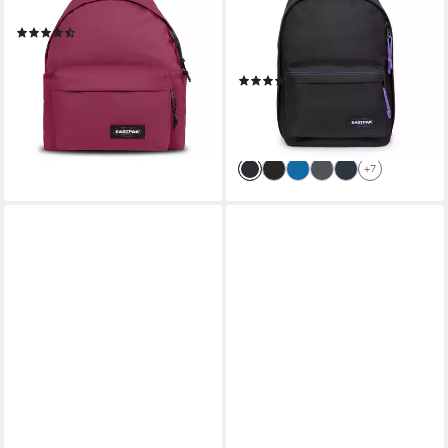
Polyester
WORK, Schulrucksack,
(70)
Businessrucksack mit
ab 40,59 €
UVP
55,00 €
separatem Laptopfach
-26%
(93)
leider ausverkauft
ab 51,79 €
UVP
77,00 €
+16
-33%
leider ausverkauft
+7