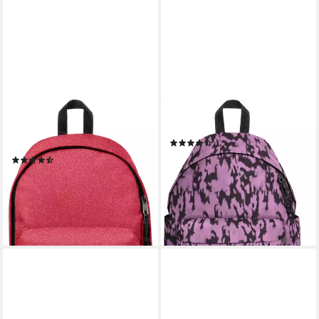
EASTPAK
EASTPAK
Freizeitrucksack Out Of
Freizeitrucksack Day Pak'r
(2)
Office
42,89 €
UVP
60,00 €
(87)
38,99 €
UVP
67,00 €
-29%
lieferbar in 3 Wochen
-42%
lieferbar - in 2-3 Werktagen bei dir
+4
+28