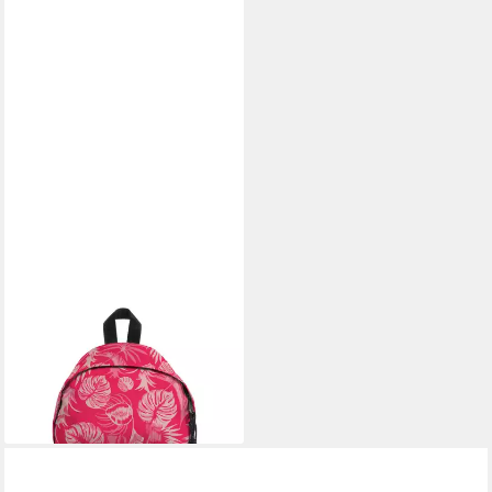
EASTPAK
Rucksack Orbit 10 - Rucksack
33.5 cm (pink beige)
48,46 €
lieferbar - in 2-3 Werktagen bei dir