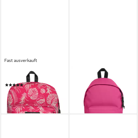
Fast ausverkauft
EASTPAK
EASTPAK
Rucksack Pinnacle
Rucksack Orbit, Polyamid
(8)
ab 40,39 €
76,00 €
lieferbar - in 7-9 Werktagen bei dir
lieferbar - in 2-3 Werktagen bei dir
+14