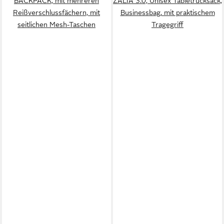
BACKPACK, mit mehreren
ZALIA 3.0, Unisex Tabletrucksack,
Reißverschlussfächern, mit
Businessbag, mit praktischem
seitlichen Mesh-Taschen
Tragegriff