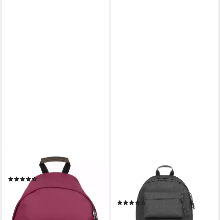
EASTPAK
EASTPAK
Rucksack Wyoming
Freizeitrucksack PADDED
(65)
DBL, Schulrucksack
ab 55,70 €
Arbeitsrucksack Streetpack
lieferbar - in 7-9 Werktagen bei dir
(41)
68,00 €