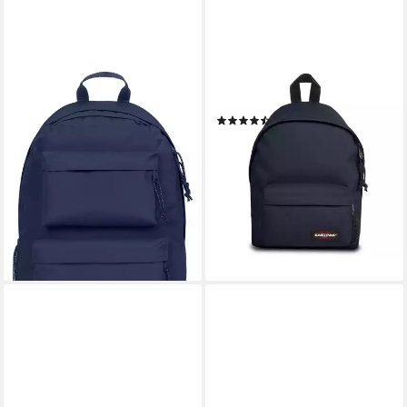
EASTPAK
EASTPAK
Freizeitrucksack PADDED
Rucksack Orbit, Polyester
(9)
DBL, Unisex Schulrucksack,
42,30 €
Businessrucksack mit extra
lieferbar - in 2-3 Werktagen bei dir
Tabletfach
+1
61,20 €
UVP
68,00 €
-10%
lieferbar - in 1-2 Werktagen bei dir