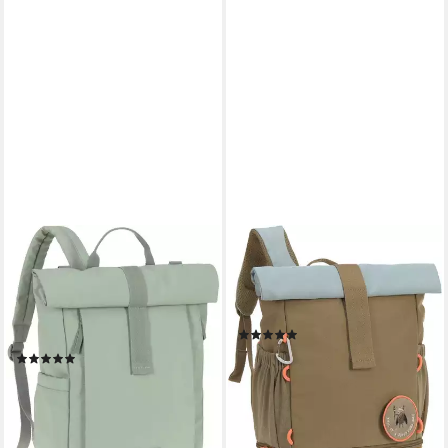
LÄSSIG
LÄSSIG
Wickelrucksack Green Label,
Kinderrucksack Nature, Mini
Rolltop Up, silver green,
Rolltop Backpack, Olive, aus
vegan; zum Teil aus
recycelten PET-Flaschen
(8)
recyceltem Material
ab 47,44 €
(1)
lieferbar - in 2-3 Werktagen bei dir
ab 97,46 €
UVP
129,95 €
-25%
lieferbar - in 1-2 Werktagen bei dir