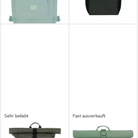
-20%
+11
lieferbar - in 2-3 Werktagen bei dir
+3
Sehr beliebt
Fast ausverkauft
SONS OF ALOHA
JOHNNY URBAN
Rucksack XL RollTop
Cityrucksack Allen Large