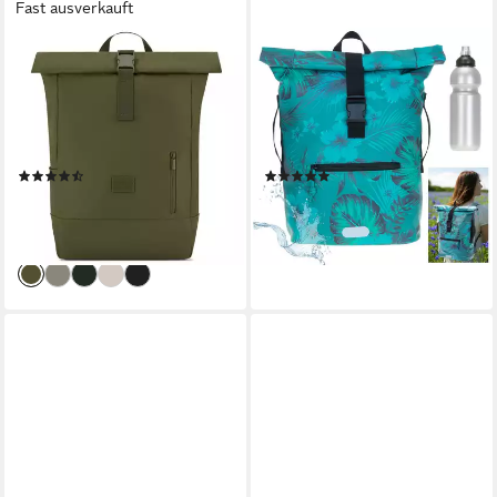
Fast ausverkauft
JOHNNY URBAN
ELEPHANT
Cityrucksack Robin Large,
Freizeitrucksack Time Bag
Rolltop Damen Herren,
aus Plane, Rucksack
Laptop Fach (1-tlg),
Laptoprucksack Daypack
Wasserabweisend
wasserabweisend +
(16)
(56)
Trinkflasche
49,95 €
46,19 €
69,95 €
lieferbar - in 3-4 Werktagen bei dir
-29%
+26
lieferbar - in 2-3 Werktagen bei dir