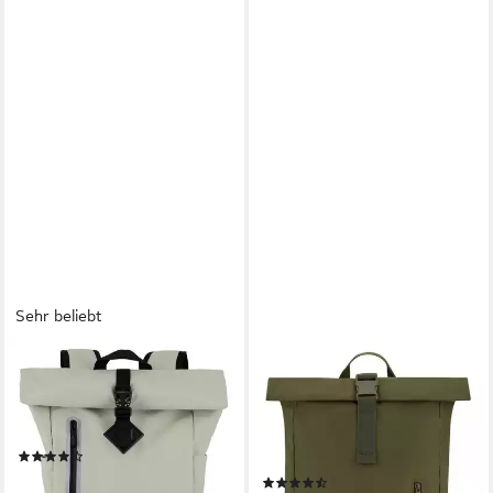
Sehr beliebt
TRAVELITE
JOHNNY URBAN
Freizeitrucksack BASICS Roll-
Cityrucksack Robin Medium,
Up Rucksack aus Plane, mit
Rolltop Damen Herren,
variablem Roll-Up-Verschluss
Laptop Fach (1-tlg),
(179)
Wasserabweisend
29,95 €
(36)