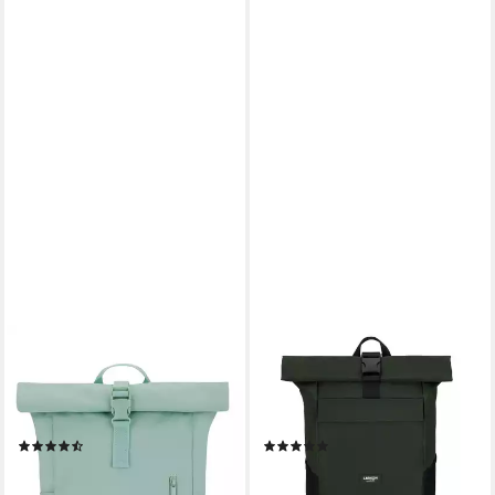
JOHNNY URBAN
LARKSON
Cityrucksack Robin Small,
Cityrucksack No 4, Rolltop
Rolltop Damen Herren (1-tlg),
Damen Herren, Laptop Fach
Wasserabweisend
(1-tlg), Wasserabweisend
(25)
(128)
39,95 €
49,95 €
49,95 €
lieferbar - in 2-3 Werktagen bei dir