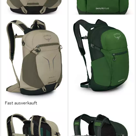
Fast ausverkauft
OSPREY
OSPREY
Wanderrucksack Hiking
Rucksack Daylite Plus
74,40 €
Backpack
in 3-4 Werktagen bei dir
63,04 €