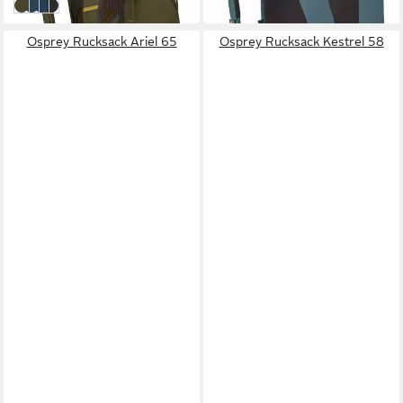
moss green
Atlas Blue
atlas blue
Black
Osprey Rucksack Ariel 65
Osprey Rucksack Kestrel 58