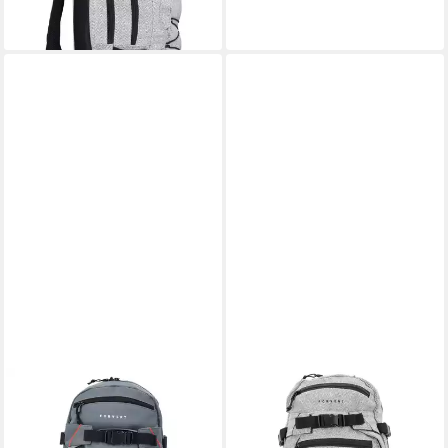
79,99 €
lieferbar - in 2-3 Werktagen bei dir
FORVERT
Wanderrucksack Backpack,
Polyester