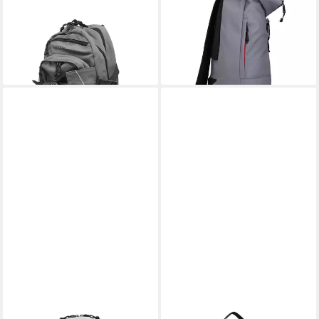
Canvas Laptop Louis
Polycarbonat
ab 75,64 €
72,89 €
lieferbar - in 2-3 Werktagen bei dir
lieferbar - in 2-3 Werktagen bei dir