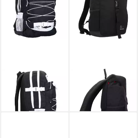
FORVERT
FORVERT
Daypack Ice Louis, Polyester
Laptoprucksack Dale,
69,99 €
Polyester
leider ausverkauft
49,99 €
lieferbar - in 2-3 Werktagen bei dir