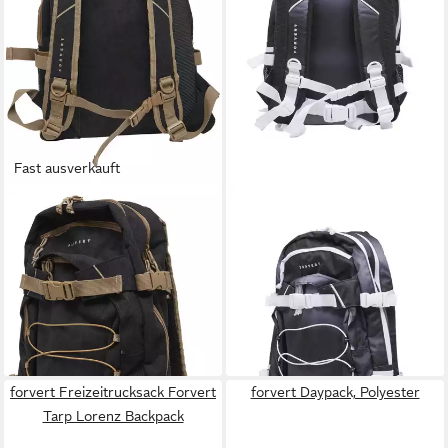
Fast ausverkauft
BRANDIT
BRANDIT
Rucksack Brandit Forvert
Rucksack Brandit Forvert
Cord Laptop Louis
Laptop Louis Pathway
79,99 €
79,99 €
UVP
89,99 €
UVP
89,99 €
-11%
-11%
lieferbar - in 2-3 Werktagen bei dir
lieferbar - in 2-3 Werktagen bei dir
forvert Freizeitrucksack Forvert
forvert Daypack, Polyester
Tarp Lorenz Backpack