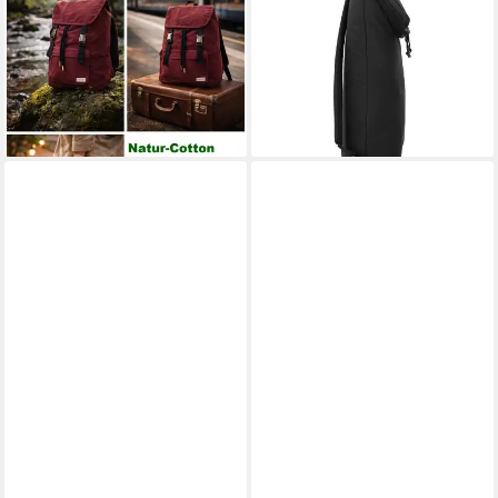
Tagesrucksack Cityrucksack
Laptoprucksack Drew,
Schulrucksack 21 Liter Natur
Polyester
50,19 €
Cotton
leider ausverkauft
44,15 €
UVP
69,95 €
-37%
lieferbar - in 7-9 Werktagen bei dir