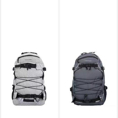
FORVERT
Wanderrucksack, Polyester
38,29 €
UVP
69,99 €
-45%
lieferbar - in 2-3 Werktagen bei dir