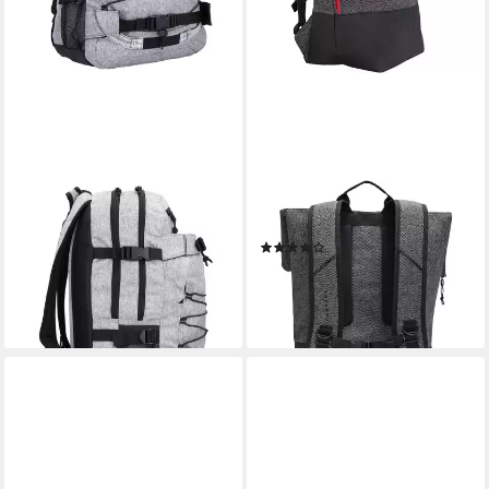
FORVERT
FORVERT
Daypack Melange, Polyester
Rucksack, Polyester
(1)
79,99 €
64,07 €
lieferbar - in 2-3 Werktagen bei dir
lieferbar - in 2-3 Werktagen bei dir