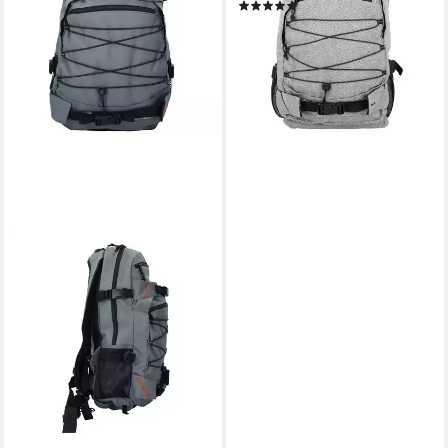
(1)
46,99 €
UVP
69,99 €
-33%
lieferbar - in 2-3 Werktagen bei dir