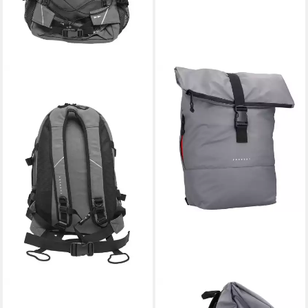
BRANDIT
FORVERT
Rucksack Brandit Forvert
Rucksack Tarp Lorenz,