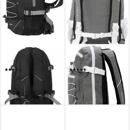
FORVERT
BRANDIT
Freizeitrucksack Forvert Ice
Freizeitrucksack Forvert
Louis Backpack
Louis Ice Rucksack
(1)
(1)
37,89 €
ab 44,99 €
UVP
59,99 €
UVP
59,99 €
-37%
-25%
lieferbar - in 2-3 Werktagen bei dir
lieferbar - in 2-3 Werktagen bei dir