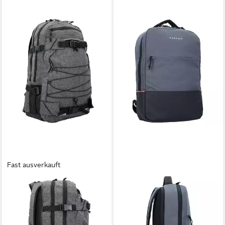
Fast ausverkauft
FORVERT
FORVERT
Laptoprucksack New Laptop
Laptoprucksack Lance,
Louis, Polyester
Polyester
79,99 €
68,37 €