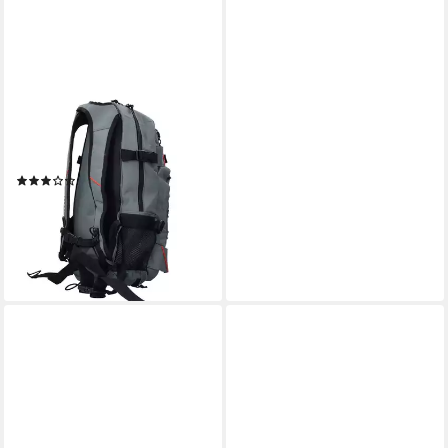
FORVERT
Wanderrucksack Backpack,
Polyester
(1)
33,09 €
UVP
59,99 €
-45%
lieferbar - in 2-3 Werktagen bei dir