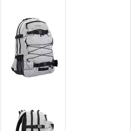
FORVERT
Daypack New Laptop Louis,
Polyester