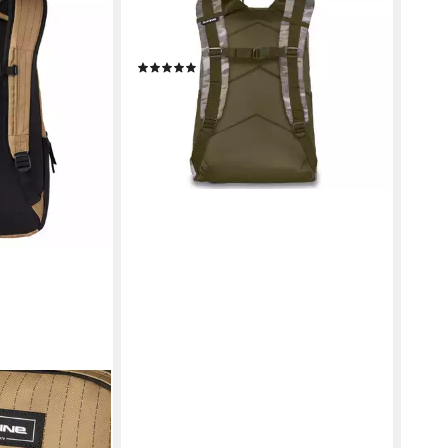
DAKINE
Freizeitrucksack Wndr Pack
Rucksack 18 Liter (1-tlg), Logo
(1)
69,95 €
lieferbar - in 5-6 Werktagen bei dir
DAKI
yester
Ruck
Unis