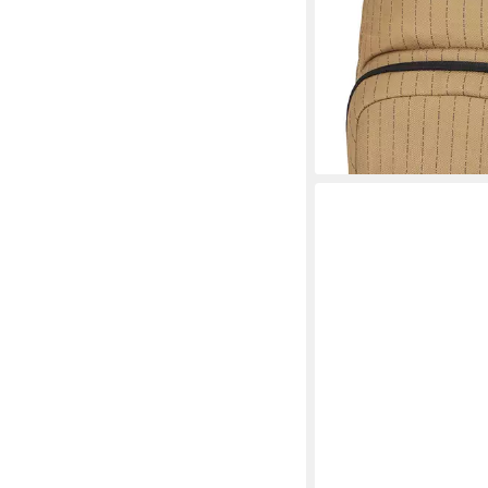
lieferbar - in 2-3 Werktag
+8