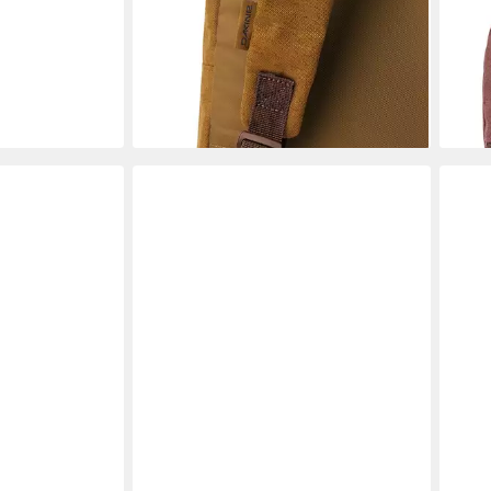
DAKINE
DAKI
Umhängetasche Detention, Polyester
Dayp
49,95 €
ab 5
liefe
lieferbar - in 5-6 Werktagen bei dir