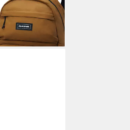
lrucksack, Schultasche,
ttasche, Ranzen
0 €
UVP
89,95 €
%
rbar - in 3-4 Werktagen bei dir
+4