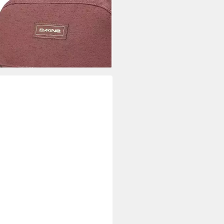
NE
ack Tardy Slip, Polyester
8,01 €
rbar - in 2-3 Werktagen bei dir
+1