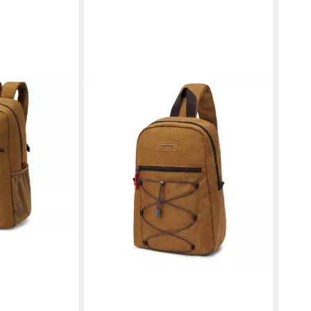
y Slip Backpack
ch
en bei dir