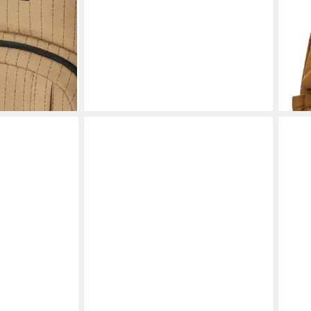
en bei dir
Schu
Spor
46,9
-48
liefe