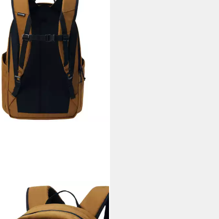
NE
sack Method Backpack 32L
ex Erwachsene, Schulranzen,