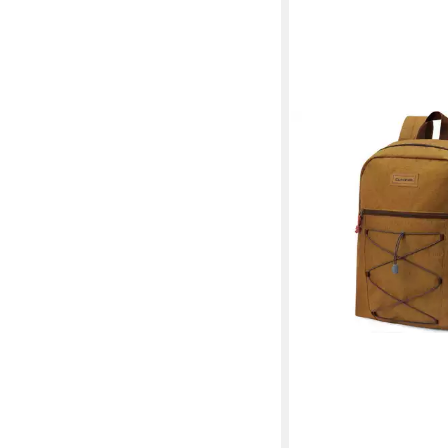
DAKINE
Freizeitrucksack Tard
25 L (1-tlg), Laptopfa
64,95 €
lieferbar - in 5-6 Werktag