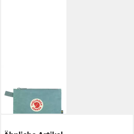
FJÄLLRÄVEN
Kosmetiktasche Kånken Gear
Pocket
41,19 €
lieferbar - in 4-5 Werktagen bei dir