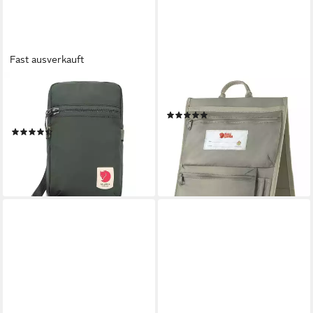
Fast ausverkauft
FJÄLLRÄVEN
FJÄLLRÄVEN
Schultertasche High Coast,
Taschenorganizer Kånken
(1)
Polyamid
49,47 €
(3)
leider ausverkauft
49,95 €
lieferbar - in 2-3 Werktagen bei dir
+7