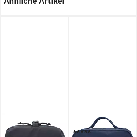
Ähnliche Artikel
FJÄLLRÄVEN
FJÄLLRÄVEN
Kulturbeutel Färden, Polyamid
Beautycase Kanken, Polyester
(1)
69,95 €