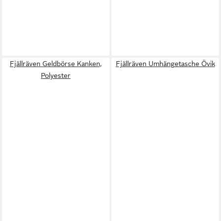
Fjällräven Geldbörse Kanken,
Fjällräven Umhängetasche Övik
Polyester