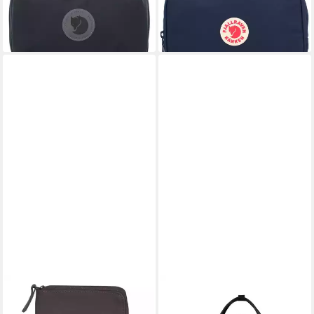
ab 59,53 €
lieferbar - in 4-5 Werktagen bei dir
lieferbar - in 2-3 Werktagen bei dir
FJÄLLRÄVEN
FJÄLLRÄVEN
Geldbörse Accessoires,
Weekender Kanken, Polyamid