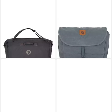
FJÄLLRÄVEN
FJÄLLRÄVEN
Weekender Färden, Polyamid
Messenger Bag Greenland,
229,95 €
Polyester
lieferbar - in 2-3 Werktagen bei dir
ab 122,76 €
lieferbar - in 2-3 Werktagen bei dir