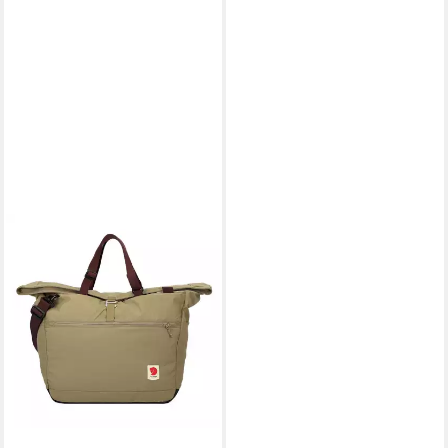
FJÄLLRÄVEN
Shopper High Coast,
Polyester
119,95 €
lieferbar - in 2-3 Werktagen bei dir