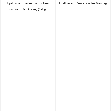
Fjällräven Federmäppchen
Fjällräven Reisetasche Vardag
Kånken Pen Case, (1-tlg)