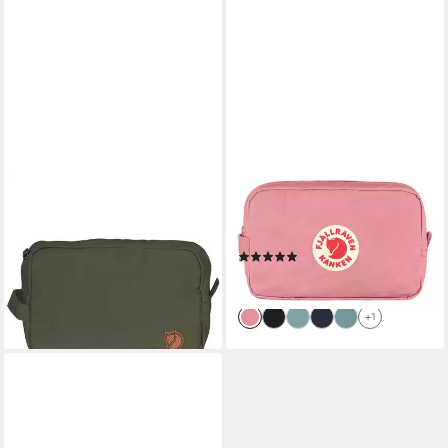
FJÄLLRÄVEN
FJÄLLRÄVEN
Kulturbeutel Gear Bag,
Aufbewahrungstasche
Polyester
Kånken
(1)
56,37 €
49,29 €
lieferbar - in 4-5 Werktagen bei dir
lieferbar - in 4-5 Werktagen bei dir
+1