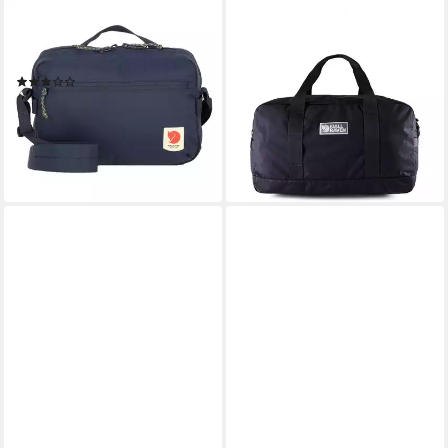
FJÄLLRÄVEN
FJÄLLRÄVEN
Umhängetasche High Coast,
Weekender Vardag, Polyamid
129,95 €
Polyamid
lieferbar - in 2-3 Werktagen bei dir
(1)
ab 62,78 €
UVP
69,99 €
-10%
leider ausverkauft
+4