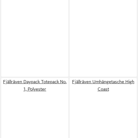
Fjällräven Daypack Totepack No.
Fjällräven Umhängetasche High
1, Polyester
Coast