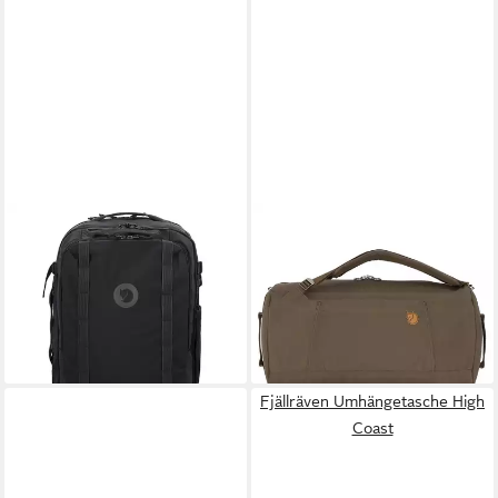
FJÄLLRÄVEN
FJÄLLRÄVEN
Laptoprucksack Färden,
Reisetasche Splitpack,
Polyamid
Polyester
229,95 €
249,95 €
leider ausverkauft
leider ausverkauft
Fjällräven Umhängetasche High
Coast