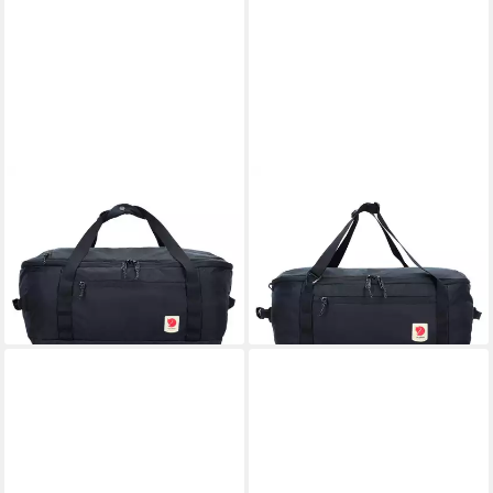
FJÄLLRÄVEN
FJÄLLRÄVEN
Weekender High Coast,
Weekender High Coast,
Polyamid
Polyamid
ab 122,76 €
109,95 €
lieferbar - in 2-3 Werktagen bei dir
lieferbar - in 2-3 Werktagen bei dir