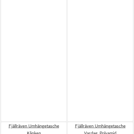
Fjällräven Umhängetasche
Fjällräven Umhängetasche
Kånken
Vardag, Polyamid