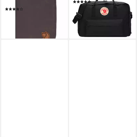
(1)
Polyester
ab 191,36 €
219,95 €
(1)
54,95 €
-13%
leider ausverkauft
lieferbar - in 4-5 Werktagen bei dir
+3