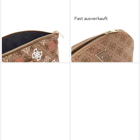
Fast ausverkauft
GUESS
GUESS
Kosmetiktasche Travel Top
Aufbewahrungstasche Dome
Zip Cosmetic Bag
Cosmetic Pouch
50,00 €
52,51 €
in 2-3 Werktagen bei dir
in 4-5 Werktagen bei dir