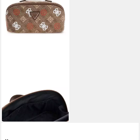
GUESS
Kosmetiktasche Cosmetic
Travel Bag
80,00 €
in 2-3 Werktagen bei dir