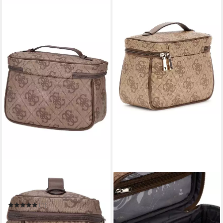
GUESS
GUESS
Kulturbeutel Berta Train
Kosmetiktasche Toiletry
Train Case
(1)
80,00 €
ab 80,00 €
in 2-3 Werktagen bei dir