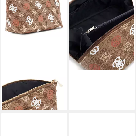
64,91 €
UVP
80,00 €
-19%
in 2-3 Werktagen bei dir
GUESS
Kosmetiktasche Travel Top
Zip Cosmetic Bag
50,00 €
in 2-3 Werktagen bei dir