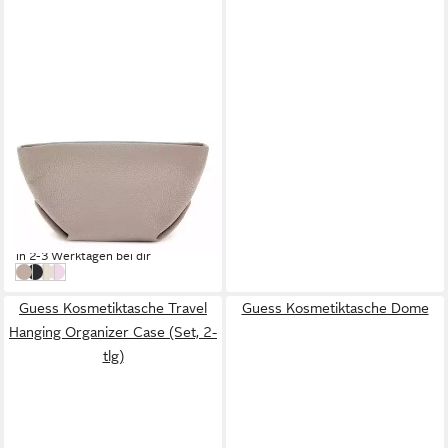
GUESS
Kulturbeutel Top Zip
Cosmetic
57,76 €
UVP
75,00 €
-23%
in 2-3 Werktagen bei dir
Dark Taupe
Black
Bone
Orchid
Guess Kosmetiktasche Travel
Guess Kosmetiktasche Dome
Hanging Organizer Case (Set, 2-
tlg)