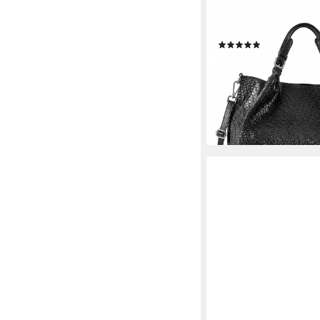
Schultertasche Square
Flechtoptik
(5)
135,99 €
lieferbar - in 2-3 Werktag