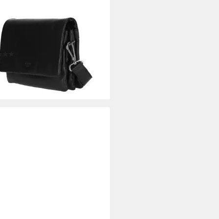
ltertasche Damen Leder
made Kleine Umhängetasche
 Leder schwarz, mit breitem
tellbarem Schultergurt;
(3)
0 €
UVP
149,00 €
%
rbar - in 3-4 Werktagen bei dir