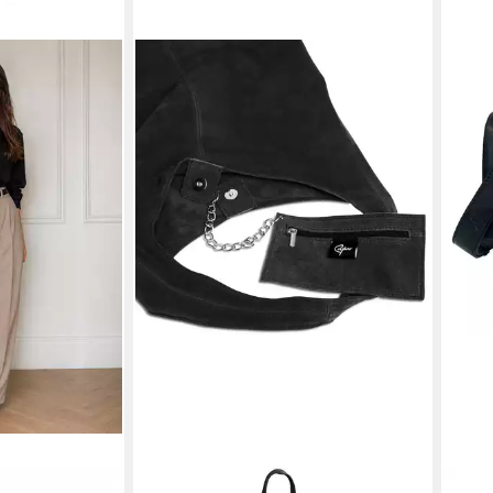
DRO
CASPAR
COR