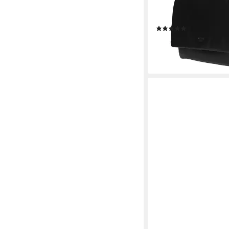
Echt Leder schwarz, m
verstellbarem Schulte
(3)
99,00 €
UVP
149,00 €
-34%
lieferbar - in 3-4 Werktag