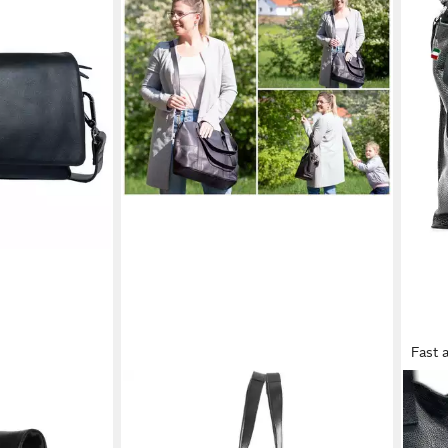
Fast 
LECONI
FLO
n Leder
Schultertasche Shopper große
Schu
hängetasche
Henkeltasche Damen DIN A4
Umh