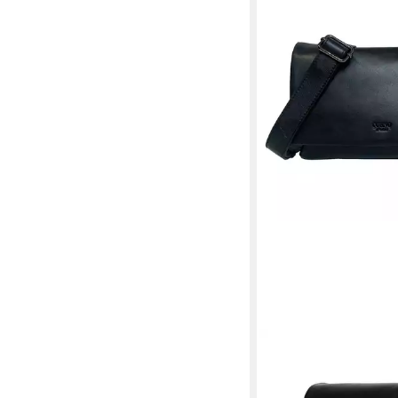
CORNO D´ORO
Schultertasche Dame
Handmade Kleine Um