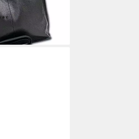
ultertasche), Damen Leder
ltertasche, Shopper, schwarz ca.
(14)
m
0 €
rbar - in 2-3 Werktagen bei dir