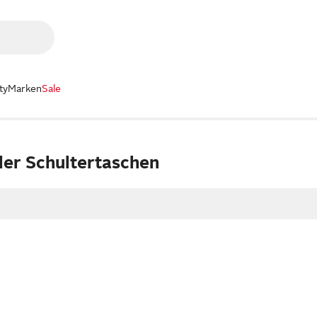
ty
Marken
Sale
er Schultertaschen