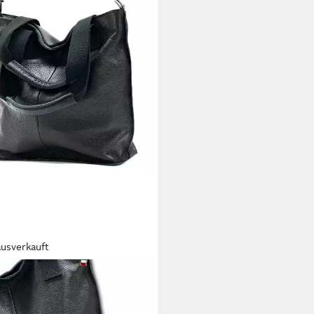
ausverkauft
RENCE
ltertasche Florence Echtleder
ängetasche Damen