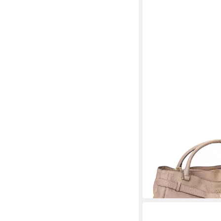
GUESS
Handtasche Ella Logo
Girlfriend, Satchel
ab 113,97 €
UVP
145,00
-21%
lieferbar - in 2-3 Werktag