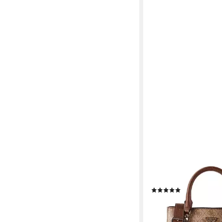
GUESS
Henkeltasche Noelle, 
(1)
ab 113,97 €
UVP
145,00
-21%