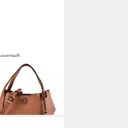
ausverkauft
SS
eltasche Coleen, Polyurethan
06,21 €
UVP
135,00 €
rbar - in 2-3 Werktagen bei dir