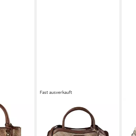
Fast ausverkauft
GUESS
GUE
Polyurethan
Henkeltasche Lindsey, Polyurethan
Henk
ab 113,97 €
ab 1
UVP
145,00 €
 €
-21%
-21%
lieferbar - in 2-3 Werktagen bei dir
liefe