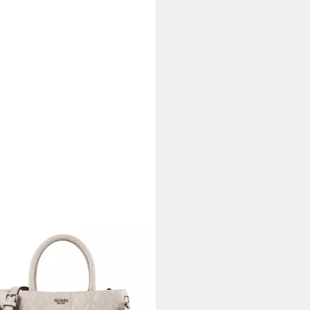
SS
eltasche Maxine, Polyurethan
21,95 €
UVP
155,00 €
rbar - in 2-3 Werktagen bei dir