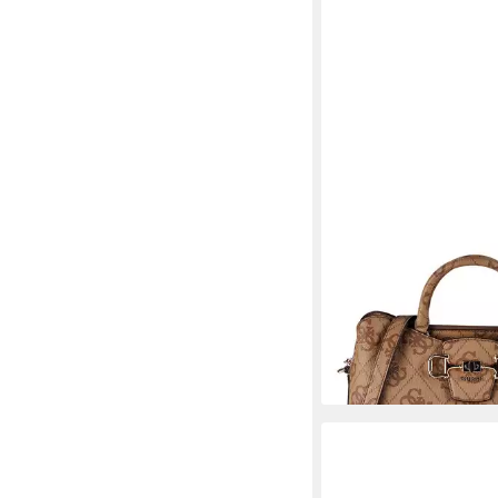
GUESS
Henkeltasche Janie, P
ab 121,95 €
UVP
155,0
-21%
lieferbar - in 2-3 Werktag