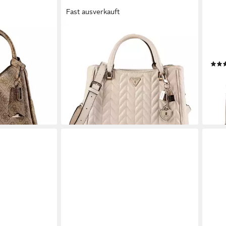
Fast ausverkauft
GUESS
GUE
II,
Henkeltasche Stacey, Polyurethan
Henk
ab 113,97 €
UVP
145,00 €
Poly
-21%
ab 1
lieferbar - in 2-3 Werktagen bei dir
-21%
en bei dir
liefe