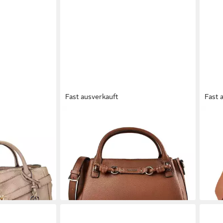
Fast ausverkauft
Fast 
GUESS
GUE
 Large
Henkeltasche Camelia, Polyurethan
Henk
ab 106,21 €
ab 1
UVP
135,00 €
 €
-21%
-21%
lieferbar - in 2-3 Werktagen bei dir
liefe
en bei dir