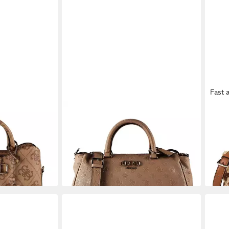
Fast 
GUESS
GUE
olyurethan
Henkeltasche Anise, Polyester
Henk
121,95 €
ab 1
0 €
UVP
155,00 €
-21%
-21%
en bei dir
lieferbar - in 2-3 Werktagen bei dir
liefe