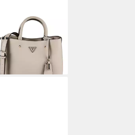
SS
eltasche Meridian II,
urethan
(2)
21,95 €
UVP
155,00 €
rbar - in 2-3 Werktagen bei dir