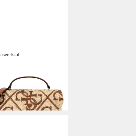
ausverkauft
SS
eltasche Kirsten, Polypropylen
06,21 €
UVP
135,00 €
rbar - in 2-3 Werktagen bei dir