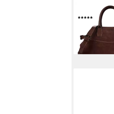
GUESS
Henkeltasche Liza, Le
(1)
168,04 €
UVP
220,00 €
-24%
lieferbar - in 2-3 Werktag