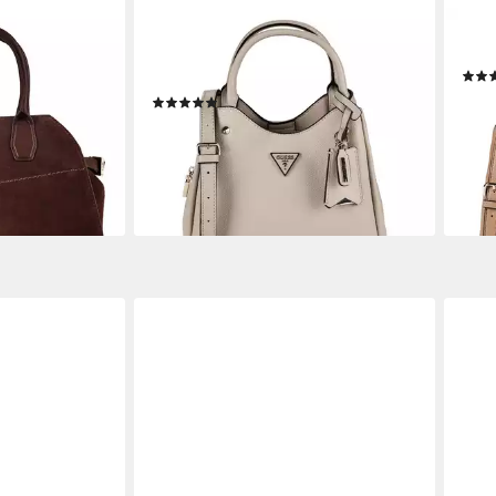
GUESS
GUE
der
Henkeltasche Meridian II,
Henk
Polyurethan
ab 1
(1)
ab 130,99 €
UVP
145,00 €
-21%
en bei dir
liefe
-10%
lieferbar - in 2-3 Werktagen bei dir