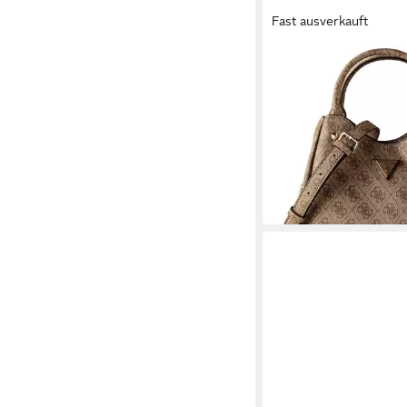
Fast ausverkauft
GUESS
Henkeltasche Meridian 
Polyurethan
113,97 €
UVP
145,00 €
-21%
lieferbar - in 2-3 Werktag