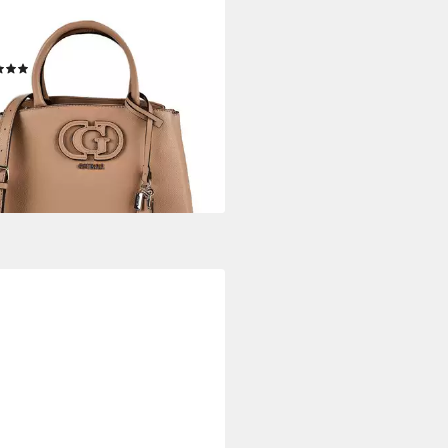
SS
eltasche Isola, Polyurethan
(1)
13,97 €
UVP
145,00 €
rbar - in 2-3 Werktagen bei dir