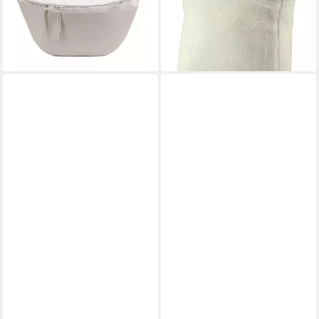
Umhängetasche Hüfttasche
-42%
Plüsch Fell
lieferbar - in 2-3 Werktagen bei dir
+7
NEXT
FRITZI AUS PREUSSEN