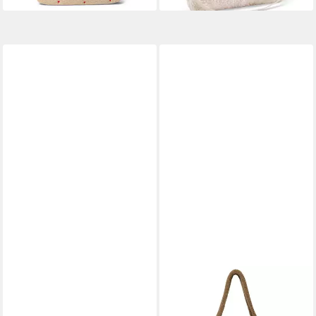
COLLEZIONE ALESSANDRO
STUDIO NOOS
Schultertasche Teddy, aus
Schultertasche Tasche
rostrotem Teddystoff mit
TEDDY HEARTS MOM-BAG