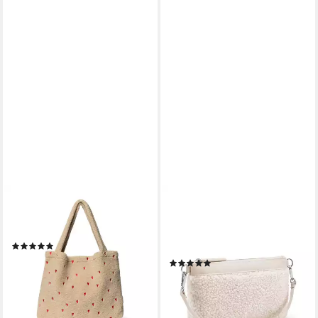
STUDIO NOOS
REISENTHEL®
Schultertasche Tasche
Kosmetiktasche MINI POUCH,
TEDDY HEARTS MOM-BAG
Sandgrau, Polyester,
(1)
Teddystoff, mit Schultergurt
59,95 €
(2)
lieferbar - in 2-3 Werktagen bei dir
ab 29,95 €
lieferbar - in 3-4 Werktagen bei dir