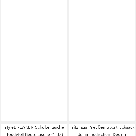
styleBREAKER Schultertasche
Fritzi aus Preußen Sportrucksack
Teddyfell Beuteltasche (1-tlg)
Ju, in modischem Design