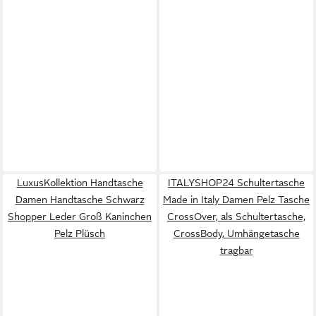
LuxusKollektion Handtasche
ITALYSHOP24 Schultertasche
Damen Handtasche Schwarz
Made in Italy Damen Pelz Tasche
Shopper Leder Groß Kaninchen
CrossOver, als Schultertasche,
Pelz Plüsch
CrossBody, Umhängetasche
tragbar