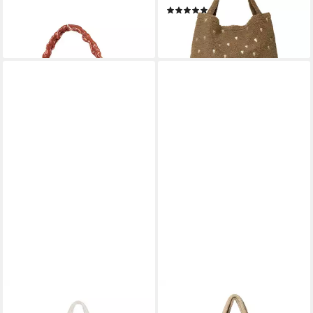
(2)
Leder
59,95 €
39,90 €
lieferbar - in 2-3 Werktagen bei dir
lieferbar - in 2-3 Werktagen bei dir
REISENTHEL®
STUDIO NOOS
Shopper softshopper (1-tlg), 1
Schultertasche Tasche