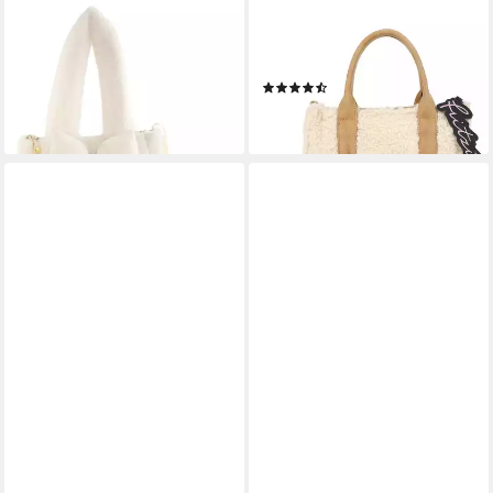
Beuteltasche Beuteltasche
Schultertasche Fritzi Square
aus Kunstfell (1-tlg)
Limited Teddy, mit kuschelig-
32,00 €
weicher Oberfläche
lieferbar - in 2-3 Werktagen bei dir
(7)
69,99 €
lieferbar - in 2-3 Werktagen bei dir