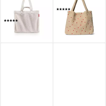
Hauptfach, kleine Innentasche
TEDDY HEARTS MOM-BAG
(1)
mit Reißverschluss, 4
59,95 €
Tragehenkel
lieferbar - in 2-3 Werktagen bei dir
(5)
ab 54,95 €
lieferbar - in 2-3 Werktagen bei dir
+2