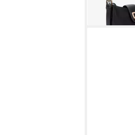
254,15 €
299,00 €
-15%
in 2-3 Werktagen bei dir