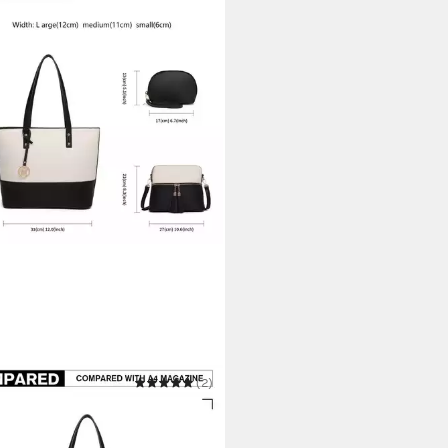
LULU
(2)
tasche Damen 3-in-1
taschen-Set
6 €
54,99 €