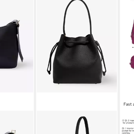
Fast 
GLAMIRA
KON
ere Schwarze
Schultertasche Lysandra Schwarze
Hand
Schultertasche
Umhä