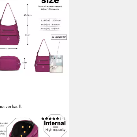
ausverkauft
O
(4)
tasche Rucksack Damen
ngetaschen Nylon