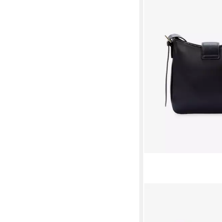
GLAMIRA
Handtasche UrbanSph
Schultertasche