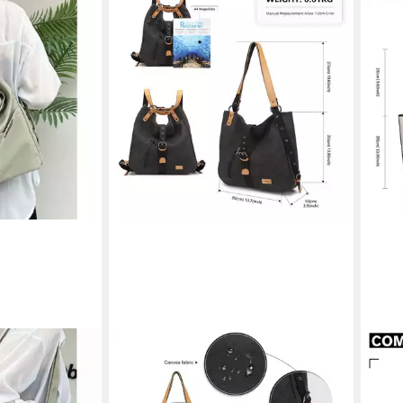
KONO
MISS 
ck Tasche 3 in
Handtasche Canvas Handtasche 2 in 1
Hand
e Nylon-
Canvas Verstellbare Schultergurte
Hand
28,89 €
38,8
45,99 €