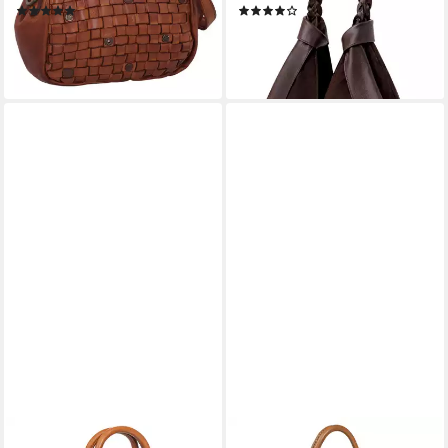
(1)
(2)
59,95 €
117,95 €
UVP
149,90 €
lieferbar - in 4-5 Werktagen bei dir
-21%
lieferbar - in 2-3 Werktagen bei dir
BENTHILL
BENTHILL