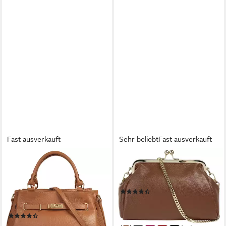
Fast ausverkauft
Sehr beliebt
Fast ausverkauft
SAMANTHA LOOK
CLUTY
Henkeltasche, echt Leder,
Abendtasche, echt Leder,
Made in Italy, geräumige
Made in Italy
(46)
Henkeltasche mit
36,95 €
Smartphonefach
lieferbar - in 1-2 Werktagen bei dir
(30)
+3
79,95 €