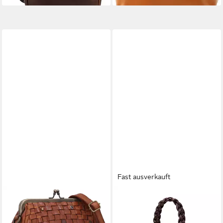
ca. 17cm
Fast ausverkauft
GUSTI LEDER
COLLEZIONE ALESSANDRO
Handtasche Gusti Leder
Schultertasche Lusso, aus
Handtasche Britney (1-tlg)
echtem Leder, Made in Italy