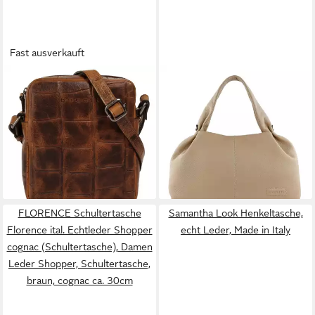
Fast ausverkauft
BUGATTI
BUGATTI
Abendtasche NEVIO, echt
Schultertasche Elsa, Leder
ab 135,95 €
Leder
UVP
169,95 €
69,95 €
UVP
89,95 €
-20%
lieferbar - in 2-3 Werktagen bei dir
-22%
lieferbar - in 1-2 Werktagen bei dir
FLORENCE Schultertasche
Samantha Look Henkeltasche,
Florence ital. Echtleder Shopper
echt Leder, Made in Italy
cognac (Schultertasche), Damen
Leder Shopper, Schultertasche,
braun, cognac ca. 30cm