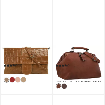
CLUTY
GUSTI LEDER
Abendtasche, echt Leder,
Handtasche Gusti Leder
Made in Italy
Handtasche Lillith (1-tlg)
(35)
(2)
32,95 €
89,95 €
119,95 €
lieferbar - in 6-8 Werktagen bei dir
-25%
lieferbar - in 4-5 Werktagen bei dir