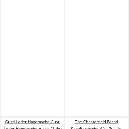
Gusti Leder Handtasche Gusti
The Chesterfield Brand
Leder Handtasche Alexis (1-tlg)
Schultertasche Wax Pull Up,