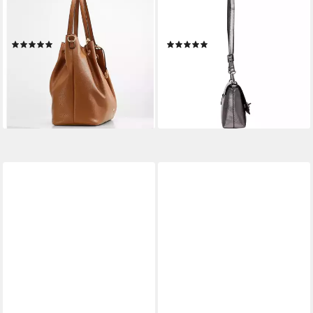
L. CREDI
L. CREDI
Schultertasche Ebony,
Schultertasche Pamela,
Kunstleder
Kunstleder
(1)
(1)
80,99 €
55,15 €
UVP
89,99 €
UVP
69,99 €
-10%
-21%
lieferbar - in 2-3 Werktagen bei dir
lieferbar - in 2-3 Werktagen bei dir