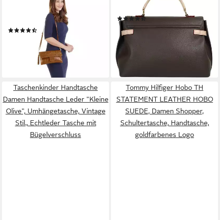
Abendtasche, echt Leder,
Umhängetasche ELLA
(18)
Made in Italy
ab 84,96 €
UVP
99,95 €
(35)
32,95 €
-15%
lieferbar - in 6-8 Werktagen bei dir
lieferbar - in 2-3 Werktagen bei dir
Taschenkinder Handtasche
Tommy Hilfiger Hobo TH
Damen Handtasche Leder "Kleine
STATEMENT LEATHER HOBO
Olive", Umhängetasche, Vintage
SUEDE, Damen Shopper,
Stil., Echtleder Tasche mit
Schultertasche, Handtasche,
Bügelverschluss
goldfarbenes Logo