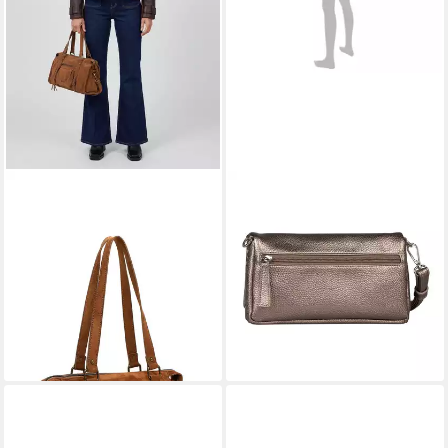
SURI FREY
TOM TAILOR
Shopper SFY Brittney, Logo
Abendtasche Xia, klares
Prägung
Design mit Logoprägung und
50,99 €
UVP
59,99 €
fließender Silhouette in
-15%
Lederoptik
lieferbar - in 2-3 Werktagen bei dir
36,00 €
lieferbar - in 2-3 Werktagen bei dir