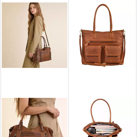
TANTOMI
BENTHILL
Handtasche
Handtasche Damen Echt
Damenhandtasche
Leder Vintage Henkeltasche
Mittelgroße Crossbody
Große Umhängetasche
Tasche, Mehreren Taschen,
Shopper, Schultergurt /