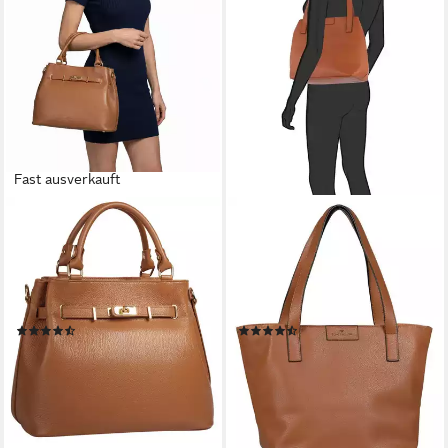
Fast ausverkauft
SAMANTHA LOOK
TOM TAILOR
Henkeltasche, echt Leder,
Shopper Miri zip, aus
Made in Italy, geräumige
griffigem Lederimitat mit
Henkeltasche mit
praktischen flachen
Smartphonefach
Handgriffen
(30)
(381)
79,95 €
ab 39,09 €
UVP
45,99 €
lieferbar - in 1-2 Werktagen bei dir
-15%
lieferbar - in 2-3 Werktagen bei dir