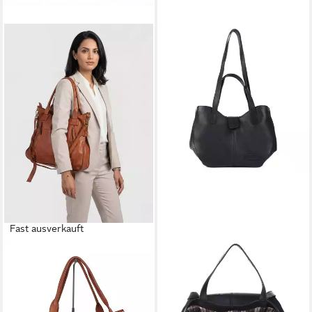
Fast ausverkauft
SANUMI
BENTHILL
Schultertasche großer
Handtasche Damen Echt
italienischer Ledershopper,
Leder Umhängetasche
Made in Italy, weiches
Shopper Vintage Schulter