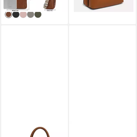
-33%
lieferbar - in 4-5 Werktagen bei dir