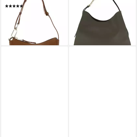
Schultertasche Skye
Schultertasche Hobo, aus
(1)
echtem Leder
241,40 €
UVP
355,00 €
336,60 €
UVP
495,00 €
-32%
-32%
lieferbar - in 2-3 Werktagen bei dir
lieferbar - in 2-3 Werktagen bei dir
+5