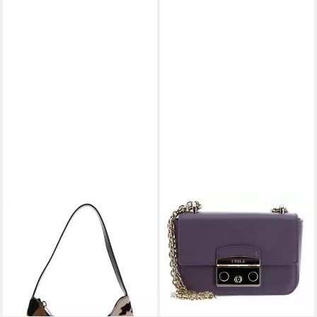
FURLA
FURLA
Schultertasche Diamante
Schultertasche Metropolis
193,80 €
200,60 €
UVP
285,00 €
UVP
295,00 €
-32%
-32%
lieferbar - in 2-3 Werktagen bei dir
lieferbar - in 2-3 Werktagen bei dir