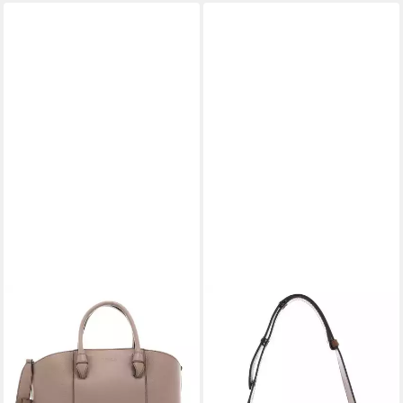
FURLA
FURLA
Schultertasche Miastella
Schultertasche Metropolis
357,00 €
261,80 €
UVP
525,00 €
UVP
385,00 €
-32%
-32%
lieferbar - in 2-3 Werktagen bei dir
lieferbar - in 2-3 Werktagen bei dir