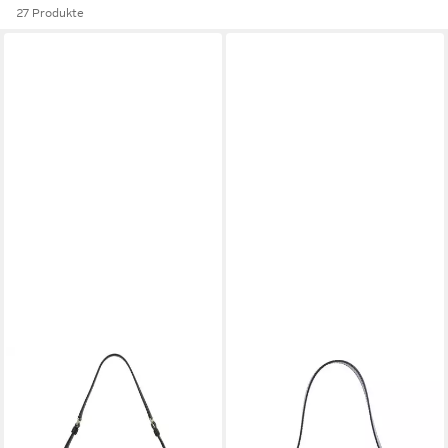
27 Produkte
FURLA
FURLA
Schultertasche Sfera Soft,
Schultertasche Diamante
173,40 €
Leder
UVP
255,00 €
ab 241,40 €
UVP
355,00 €
-32%