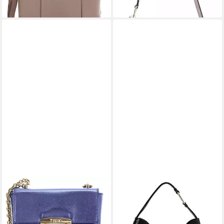
FURLA
FURLA
Abendtasche Metropolis
Schultertasche Hobo Bag, aus
221,00 €
UVP
325,00 €
echtem Leder
292,40 €
-32%
UVP
430,00 €