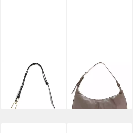
FURLA
FURLA
Schultertasche Metropolis
Schultertasche Flow
241,40 €
221,00 €
UVP
355,00 €
UVP
325,00 €
-32%
-32%
lieferbar - in 2-3 Werktagen bei dir
lieferbar - in 2-3 Werktagen bei dir