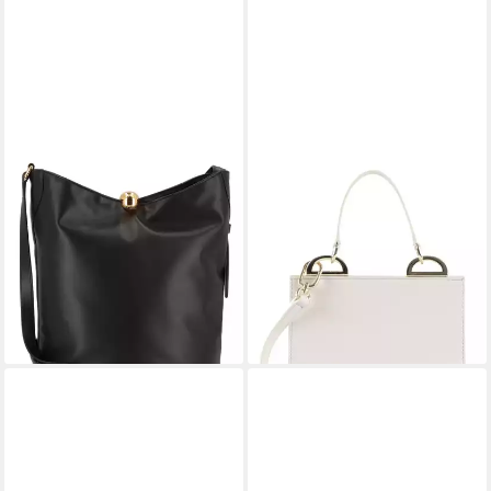
FURLA
FURLA
Schultertasche Sfera soft,
Handtasche Linea Futura
134,00 €
Leder
UVP
335,00 €
ab 241,40 €
UVP
355,00 €
-60%
lieferbar - in 2-3 Werktagen bei dir
-32%
lieferbar - in 2-3 Werktagen bei dir