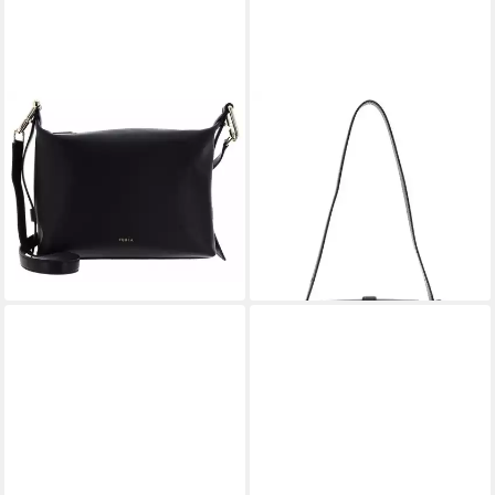
FURLA
FURLA
Schultertasche Tonie Hobo
Schultertasche Shoulder Bag,
Bag, aus echtem Leder
aus echtem Leder
255,00 €
302,60 €
UVP
375,00 €
UVP
445,00 €
-32%
-32%
lieferbar - in 2-3 Werktagen bei dir
lieferbar - in 2-3 Werktagen bei dir