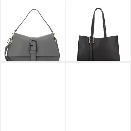
FURLA
FURLA
Schultertasche Top Handle,
Schultertasche Nuvola, Leder
ab 336,60 €
aus echtem Leder
UVP
495,00 €
289,00 €
UVP
425,00 €
-32%
lieferbar - in 2-3 Werktagen bei dir
-32%
lieferbar - in 2-3 Werktagen bei dir
+3