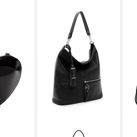
TAMARIS
TAMA
mberlie (1-
Beuteltasche TAS Nele, Logo
Beut
Anhänger
Lett