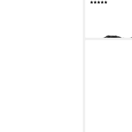
(1)
15,00 €
UVP
39,95 €
-62%
lieferbar - in 2-3 Werktag
+3