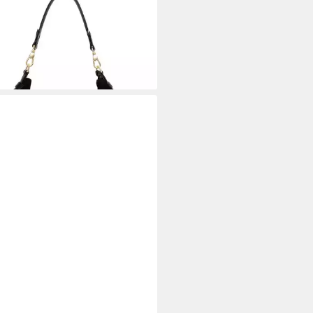
5 €
UVP
59,95 €
%
rbar - in 2-3 Werktagen bei dir