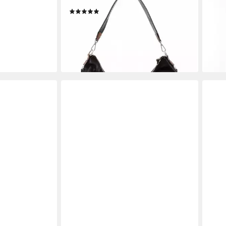
lina (1-tlg)
Schultertasche Gritt
Hand
(2)
41,9
27,98 €
UVP
69,95 €
-30
-60%
liefe
en bei dir
lieferbar - in 2-3 Werktagen bei dir