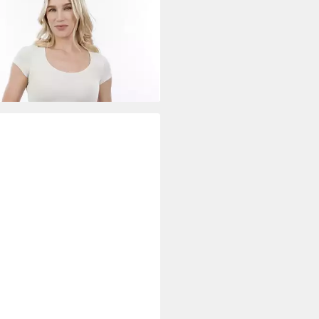
tasche TAS Flavia, Für Damen
7 €
UVP
59,95 €
%
rbar - in 2-3 Werktagen bei dir