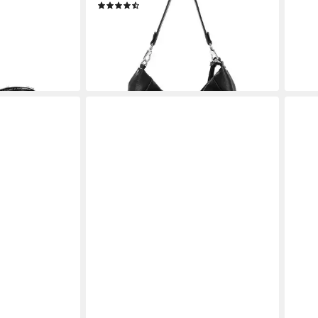
(22)
47,9
47,95 €
UVP
59,95 €
-20
-20%
liefe
en bei dir
lieferbar - in 2-3 Werktagen bei dir
+5