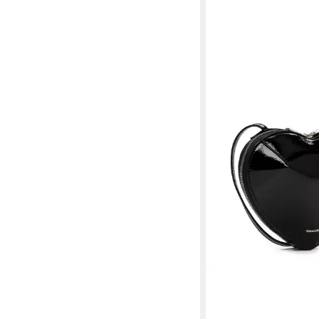
TAMARIS
Umhängetasche TAS Ki
tlg)