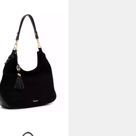
RIS
eltasche TAS Mareike, Single
ering