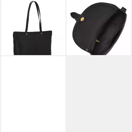
FOSSIL
FOSSIL
Shopper Jessie, Leder
Schultertasche Flap Shoulder
ab 211,65 €
UVP
249,00 €
Bag, aus echtem Leder
148,39 €
-15%
UVP
209,00 €
lieferbar - in 2-3 Werktagen bei dir
-29%
lieferbar - in 2-3 Werktagen bei dir