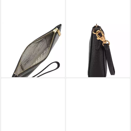
FOSSIL
FOSSIL
Handgelenktasche Wristlet,
Handgelenktasche Gift, Leder
84,15 €
aus echtem Leder
UVP
99,00 €
66,30 €
UVP
85,00 €
-15%
lieferbar - in 2-3 Werktagen bei dir
-22%
lieferbar - in 2-3 Werktagen bei dir
+1