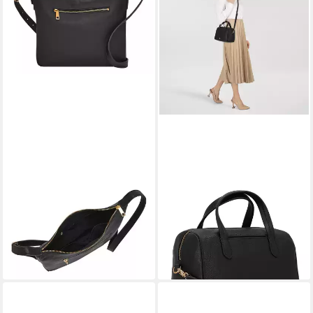
FOSSIL
FOSSIL
Schultertasche Cecilia
Henkeltasche Lainey, Leder
199,00 €
209,00 €
lieferbar - in 2-3 Werktagen bei dir
lieferbar - in 2-3 Werktagen bei dir