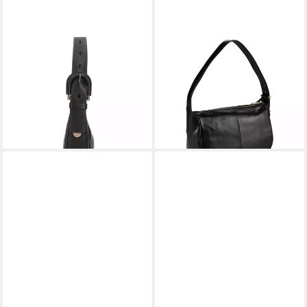
FOSSIL
FOSSIL
Schultertasche Harwell, Leder
Schultertasche Dillon, Leder
ab 131,97 €
299,00 €
UVP
249,00 €
lieferbar - in 2-3 Werktagen bei dir
-47%
lieferbar - in 2-3 Werktagen bei dir