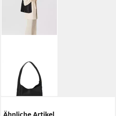
FOSSIL
Schultertasche Dillon, Leder
329,00 €
lieferbar - in 2-3 Werktagen bei dir
Ähnliche Artikel