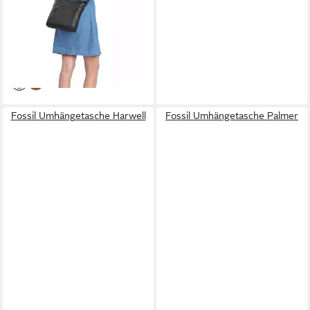
Mittelgroß Leder
Umhängetasche
87,90 €
UVP
97,90 €
-10%
lieferbar - in 2-3 Werktagen bei dir
Fossil Umhängetasche Harwell
Fossil Umhängetasche Palmer