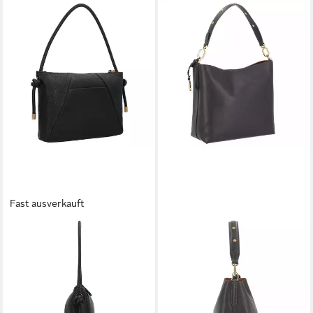
Fast ausverkauft
FOSSIL
FOSSIL
Schultertasche Willa, Leder
Schultertasche Jessie, Leder
ab 177,65 €
ab 279,65 €
UVP
209,00 €
UVP
329,00 €
-15%
-15%
lieferbar - in 2-3 Werktagen bei dir
lieferbar - in 2-3 Werktagen bei dir
+2