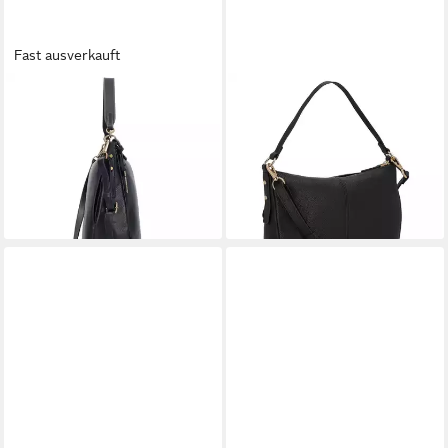
Fast ausverkauft
FOSSIL
FOSSIL
Schultertasche Jolie, Leder
Schultertasche Jolie, Leder
ab 264,89 €
249,00 €
UVP
279,00 €
lieferbar - in 2-3 Werktagen bei dir
-5%
lieferbar - in 2-3 Werktagen bei dir