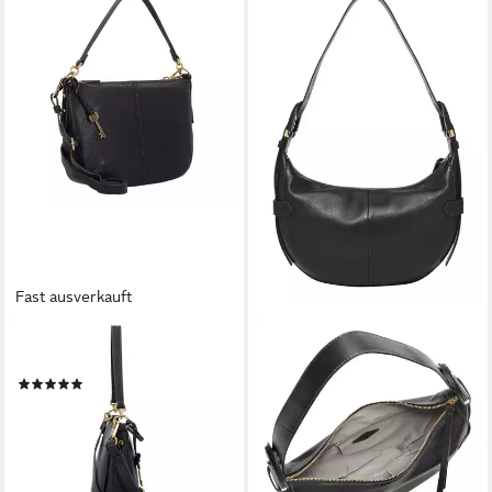
Fast ausverkauft
FOSSIL
FOSSIL
Schultertasche Jolie, Leder
Schultertasche Harwell
(1)
233,59 €
UVP
329,00 €
209,00 €
-29%
lieferbar - in 2-3 Werktagen bei dir
lieferbar - in 2-3 Werktagen bei dir