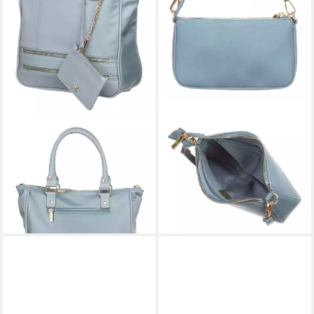
SANSIBAR
SANSIBAR
Handtasche Shopper (Set, 2-
Schultertasche Shoulder Bag
99,95 €
tlg)
lieferbar - in 3-4 Werktagen bei dir
139,95 €
lieferbar - in 3-4 Werktagen bei dir