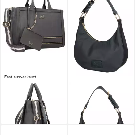
Fast ausverkauft
SANSIBAR
SANSIBAR
Henkeltasche, Nylon
Schultertasche
116,01 €
129,95 €
UVP
149,95 €
lieferbar - in 3-4 Werktagen bei dir
-23%
lieferbar - in 2-3 Werktagen bei dir