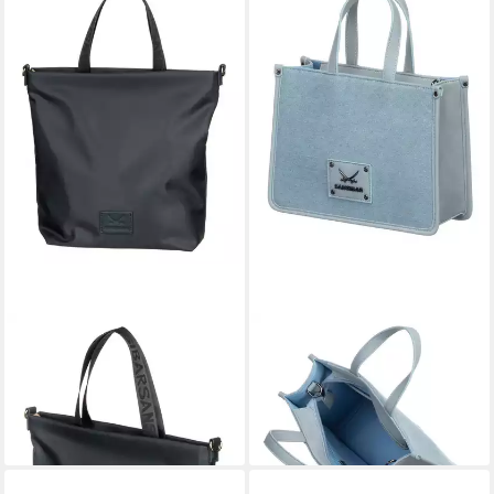
SANSIBAR
SANSIBAR
Shopper
Handtasche Mini Tote Bag
139,95 €
ab 119,95 €
lieferbar - in 3-4 Werktagen bei dir
lieferbar - in 3-4 Werktagen bei dir