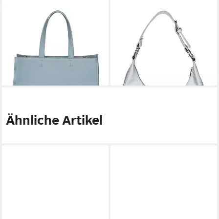
SANSIBAR
SANSIBAR
Handtasche
Schultertasche
104,97 €
90,97 €
UVP
149,95 €
UVP
129,95 €
-30%
-30%
lieferbar - in 3-4 Werktagen bei dir
lieferbar - in 3-4 Werktagen bei dir
Ähnliche Artikel