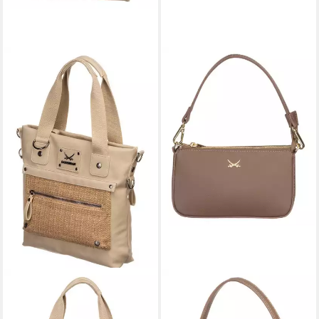
SANSIBAR
SANSIBAR
Handtasche Shopper
Schultertasche
139,95 €
119,95 €