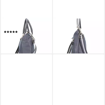
SANSIBAR
SANSIBAR
Henkeltasche, Nylon
Schultertasche, Nylon
(1)
149,95 €
139,95 €
lieferbar - in 3-4 Werktagen bei dir
lieferbar - in 3-4 Werktagen bei dir