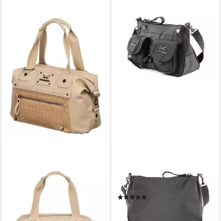
SANSIBAR
SANSIBAR
Handtasche Bowling Bag
Umhängetasche Zip Bag
(3)
139,95 €
49,95 €
UVP
129,95 €
lieferbar - in 3-4 Werktagen bei dir
-62%