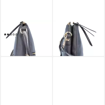
SANSIBAR
SANSIBAR
Umhängetasche, Kunstleder
Umhängetasche, Nylon
(2)
89,95 €
99,95 €
lieferbar - in 3-4 Werktagen bei dir
lieferbar - in 3-4 Werktagen bei dir