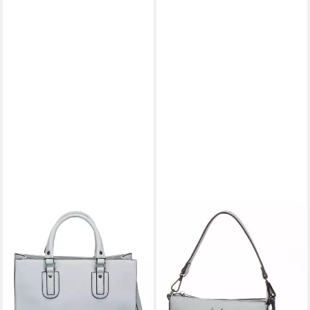
SANSIBAR
Schultertasche Shoulder Bag
99,95 €
lieferbar - in 3-4 Werktagen bei dir