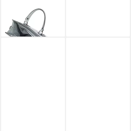
SANSIBAR
Handtasche Zip Bag
129,95 €
lieferbar - in 3-4 Werktagen bei dir