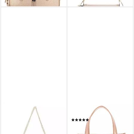
LIU JO
VALENTINO BAGS
Schultertasche ECS Hobo Bag
Handtasche Shopping Bag
(6)
94,98 €
UVP
129,00 €
64,05 €
UVP
105,00 €
-26%
-39%