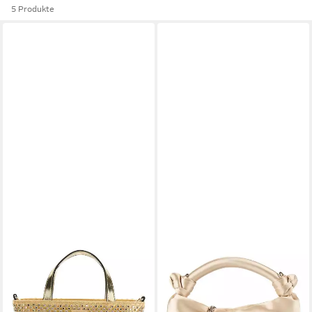
5 Produkte
GUESS
GUESS
Handtasche Mini Tote
Henkeltasche Joy, Polyester
113,05 €
98,26 €
UVP
135,00 €
UVP
125,00 €
-16%
-21%