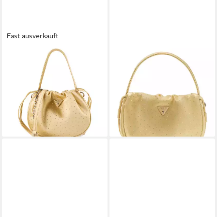
Fast ausverkauft
GUESS
GUESS
Schultertasche Elsie,
Umhängetasche Pouch
96,61 €
Polyester
UVP
135,00 €
ab 94,50 €
UVP
135,00 €
-28%
lieferbar - in 2-3 Werktagen bei dir
-30%
lieferbar - in 2-3 Werktagen bei dir