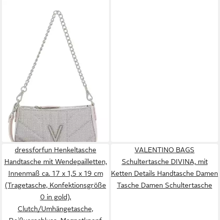
VALENTINO BAGS
Handtasche Portobello
63,90 €
UVP
95,00 €
-33%
lieferbar - in 2-3 Werktagen bei dir
dressforfun Henkeltasche
VALENTINO BAGS
Handtasche mit Wendepailletten,
Schultertasche DIVINA, mit
Innenmaß ca. 17 x 1,5 x 19 cm
Ketten Details Handtasche Damen
(Tragetasche, Konfektionsgröße
Tasche Damen Schultertasche
0 in gold),
Clutch/Umhängetasche,