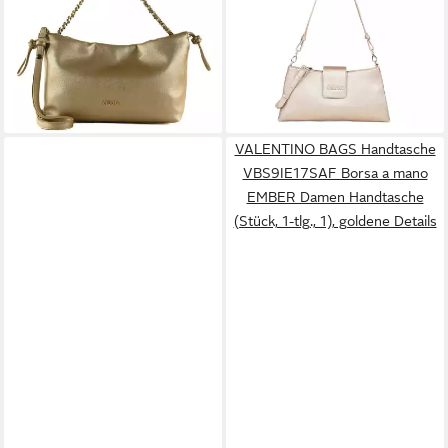
Bag
(1-tlg), Shoulder Bag
139,00 €
ab 73,19 €
UVP
119,99 €
lieferbar - in 2-3 Werktagen bei dir
-39%
lieferbar - in 2-3 Werktagen bei dir
VALENTINO BAGS Handtasche
VBS9IE17SAF Borsa a mano
EMBER Damen Handtasche
(Stück, 1-tlg., 1), goldene Details