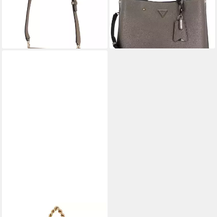
tlg)
119,90 €
-30%
UVP
140,00 €
lieferbar - in 2-3 Werktagen bei dir
-14%
lieferbar - in 2-3 Werktagen bei dir
GUESS