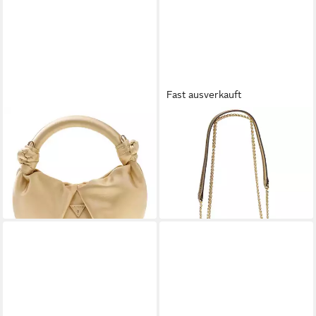
Fast ausverkauft
GUESS
MICHAEL KORS
Umhängetasche Mini Hobo
Handtasche Claire SM Xbody
125,00 €
Pebble, Abendtaschen
lieferbar - in 2-3 Werktagen bei dir
191,25 €
UVP
225,00 €
-15%
lieferbar - in 2-3 Werktagen bei dir