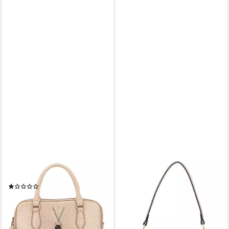
VALENTINO BAGS
VALENTINO BAGS
Handtasche Handbag
Handtasche Queens
(1)
73,19 €
UVP
119,99 €
119,99 €
-39%
lieferbar - in 2-3 Werktagen bei dir
lieferbar - in 2-3 Werktagen bei dir
+1