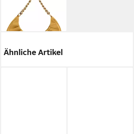
Schultertasche Tori
101,57 €
UVP
145,00 €
-30%
lieferbar - in 2-3 Werktagen bei dir
Ähnliche Artikel