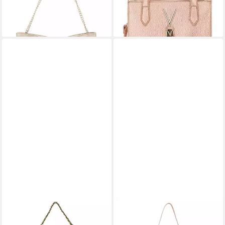
lieferbar - in 2-3 Werktagen bei dir
lieferbar - in 2-3 Werktagen bei dir
+6
LIU JO
VALENTINO BAGS
Schultertasche Crossbody
Abendtasche Aroma Damen