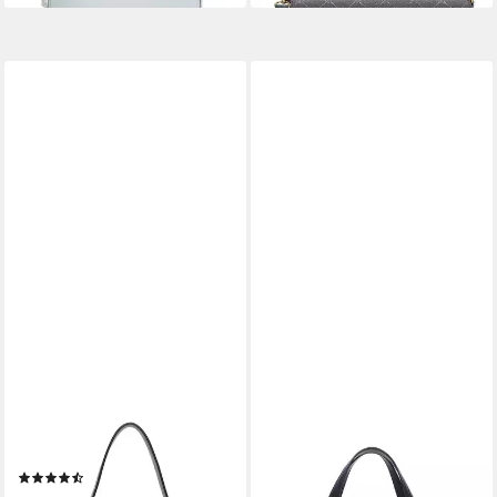
TAMARIS
TAMARIS
Schultertasche Shoulder Bag
Shopper TAS Kea, für Damen
(7)
69,95 €