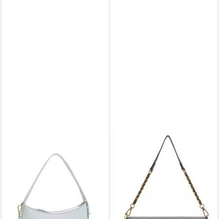
TAMARIS
TAMARIS
Handtasche TAS Kathi, Für
Schultertasche Anastasia
Damen
Buckle
29,97 €
46,16 €
UVP
49,95 €
UVP
59,95 €
-40%
-23%
lieferbar - in 2-3 Werktagen bei dir
lieferbar - in 2-3 Werktagen bei dir