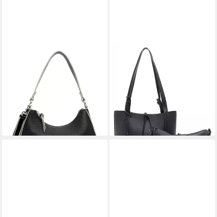
TAMARIS
TAMARIS
Schultertasche Shoulder Bag
Schultertasche Janika (Set, 2-
59,95 €
tlg)
lieferbar - in 2-3 Werktagen bei dir
55,97 €
UVP
79,95 €
-30%
lieferbar - in 2-3 Werktagen bei dir