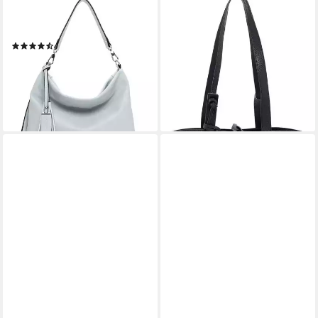
TAMARIS
TAMARIS
Beuteltasche TAS Nele, Logo
Schultertasche Janika (Set, 2-
Anhänger
tlg)
(22)
34,98 €
UVP
69,95 €
35,95 €
UVP
59,95 €
-50%
-40%
lieferbar - in 2-3 Werktagen bei dir
lieferbar - in 2-3 Werktagen bei dir
+2
+5