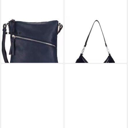
TAMARIS
TAMARIS
Handtasche Alessia
Henkeltasche Beutel Leonie
(55)
46,16 €
UVP
59,95 €
29,95 €
-23%
lieferbar - in 2-3 Werktagen bei dir
lieferbar - in 2-3 Werktagen bei dir
+10