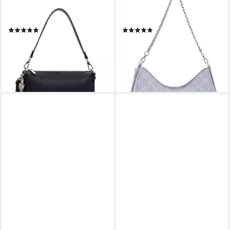
Umhängetasche TAS
Schultertasche Anastasia
Katharina (1-tlg)
Summer
(1)
(1)
35,97 €
29,98 €
UVP
59,95 €
UVP
59,95 €
-40%
-50%
lieferbar - in 2-3 Werktagen bei dir
lieferbar - in 2-3 Werktagen bei dir