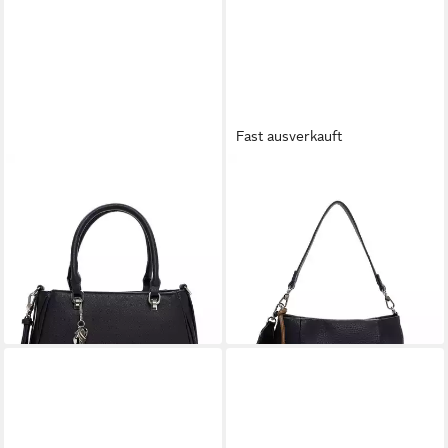
Fast ausverkauft
TAMARIS
TAMARIS
Shopper TAS Katharina, für
Handtasche TAS Katrina, Für
Damen
Damen
35,97 €
35,97 €
UVP
59,95 €
UVP
59,95 €
-40%
-40%
lieferbar - in 2-3 Werktagen bei dir
lieferbar - in 3-4 Werktagen bei dir