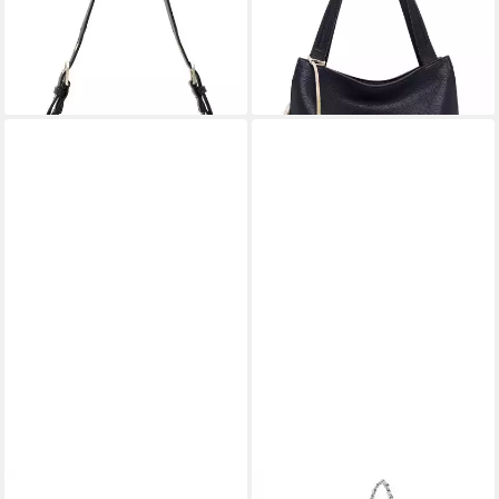
ab 43,08 €
UVP
55,95 €
lieferbar - in 2-3 Werktagen bei dir
-23%
lieferbar - in 2-3 Werktagen bei dir
TAMARIS
TAMARIS