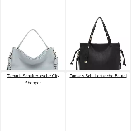
TAMARIS
TAMARIS
Handtasche TAS Kalia, Für
Schultertasche Cityshopper
59,46 €
Damen
UVP
69,95 €
41,97 €
UVP
69,95 €
-15%
lieferbar - in 2-3 Werktagen bei dir
-40%
lieferbar - in 2-3 Werktagen bei dir
+2
Tamaris Schultertasche City
Tamaris Schultertasche Beutel
Shopper