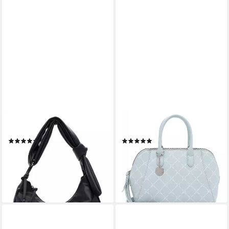
TAMARIS
TAMARIS
Schultertasche Pouch
Handtasche Anastasia Classic
(1)
(1)
42,46 €
69,95 €
UVP
49,95 €
lieferbar - in 2-3 Werktagen bei dir
-15%
lieferbar - in 2-3 Werktagen bei dir