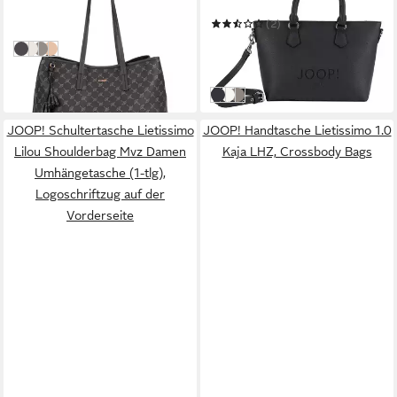
Shopper Imogen
Handtasche Ketty Handbag
199,95 €
(2)
in 3-4 Werktagen bei dir
112,46 €
UVP
149,95 €
Dark Navy
offwhite
tuffet
Sesame
-25%
in 3-4 Werktagen bei dir
Dunkelblau
White
Grau
JOOP! Schultertasche Lietissimo
JOOP! Handtasche Lietissimo 1.0
Lilou Shoulderbag Mvz Damen
Kaja LHZ, Crossbody Bags
Umhängetasche (1-tlg),
Logoschriftzug auf der
Vorderseite