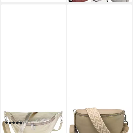
MIRROSI
Bauchtasche Damen,
Wildleder, Made in Italy,
Umhängetasche; Brusttasche
(5)
39,95 €
UVP
64,95 €